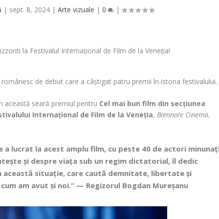
ă
|
sept. 8, 2024
|
Arte vizuale
|
0
|
românesc de debut care a câștigat patru premii în istoria festivalului.
în această seară premiul pentru
Cel mai bun film din secțiunea
stivalului Internațional de Film de la Veneția
,
Biennale Cinema
,
 a lucrat la acest amplu film, cu peste 40 de actori minunați
ește și despre viața sub un regim dictatorial, îl dedic
n această situație, care caută demnitate, libertate și
 cum am avut și noi.” —
Regizorul Bogdan Mureșanu