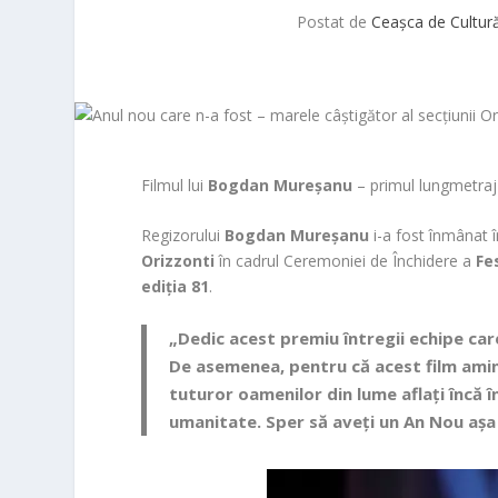
Postat de
Ceașca de Cultur
Filmul lui
Bogdan Mureșanu
– primul lungmetraj 
Regizorului
Bogdan Mureșanu
i-a fost înmânat 
Orizzonti
în cadrul Ceremoniei de Închidere a
Fe
ediția 81
.
„Dedic acest premiu întregii echipe care
De asemenea, pentru că acest film amint
tuturor oamenilor din lume aflați încă î
umanitate. Sper să aveți un An Nou așa