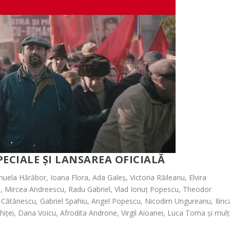
ECIALE ȘI LANSAREA OFICIALĂ
anuela Hărăbor, Ioana Flora, Ada Galeș, Victoria Răileanu, Elvira
u, Mircea Andreescu, Radu Gabriel, Vlad Ionuț Popescu, Theodor
u Cătănescu
, Gabriel Spahiu, Angel Popescu, Nicodim Ungureanu, Ilinc
ței, Dana Voicu, Afrodita Androne, Virgil Aioa
nei, Luca
Toma și mulț