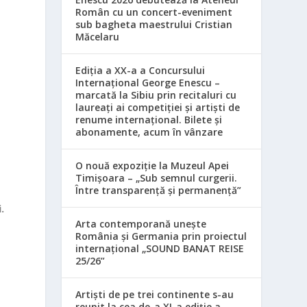
Român cu un concert-eveniment
sub bagheta maestrului Cristian
Măcelaru
Ediția a XX-a a Concursului
Internațional George Enescu –
marcată la Sibiu prin recitaluri cu
laureați ai competiției și artiști de
renume internațional. Bilete și
abonamente, acum în vânzare
O nouă expoziție la Muzeul Apei
Timișoara – „Sub semnul curgerii.
Între transparență și permanență”
.
Arta contemporană unește
România și Germania prin proiectul
internațional „SOUND BANAT REISE
25/26”
Artiști de pe trei continente s-au
reunit la cea de-a XI-a ediție a