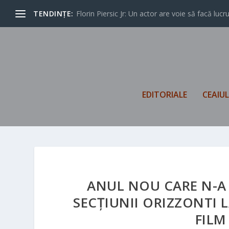
TENDINȚE:
Florin Piersic Jr: Un actor are voie să facă lucrur
EDITORIALE
CEAIU
ANUL NOU CARE N-A 
SECȚIUNII ORIZZONTI 
FILM