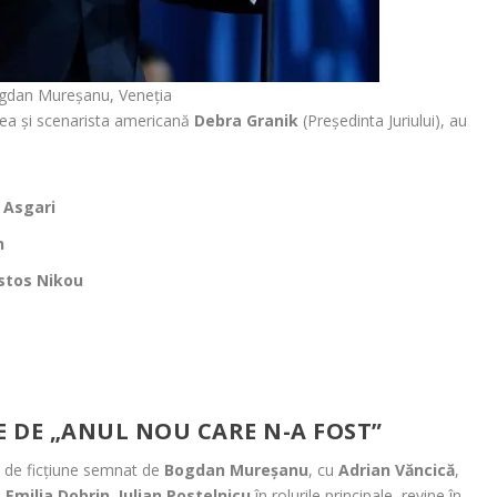
gdan Mureșanu, Veneția
rea și scenarista americană
Debra Granik
(Președinta Juriului), au
i Asgari
n
stos Nikou
a
E DE „ANUL NOU CARE N-A FOST”
j de ficțiune semnat de
Bogdan Mureșanu
, cu
Adrian Văncică
,
,
Emilia Dobrin
,
Iulian Postelnicu
în rolurile principale, revine în