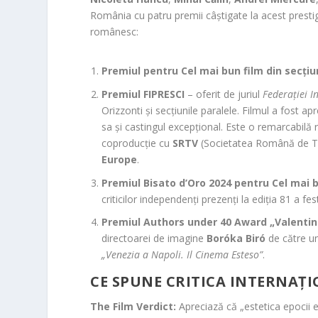
România cu patru premii câștigate la acest prestig
românesc:
Premiul pentru Cel mai bun film din secțiu
Premiul FIPRESCI
– oferit de juriul
Federației I
Orizzonti și secțiunile paralele. Filmul a fost apr
sa și castingul excepțional. Este o remarcabil
coproducție cu
SRTV
(Societatea Română de Te
Europe
.
Premiul Bisato d’Oro 2024 pentru Cel mai 
criticilor independenți prezenți la ediția 81 a fes
Premiul Authors under 40 Award „Valentin
directoarei de imagine
Boróka Biró
de către un
„Venezia a Napoli. Il Cinema Esteso”
.
CE SPUNE CRITICA INTERNAȚ
The Film Verdict:
Apreciază că „estetica epocii e