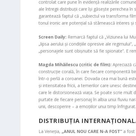
controlat care pune în evidență realizările comune
ale întregii distribuții care își găsește perechea în 
garantează faptul că „subiectul va transforma filmul
tonul ironic are potențial să stârnească interes și
Screen Daily:
Remarcă faptul că „Viziunea lui Mu
„lipsa aerului și condițiile opresive ale regimului
„personajele sunt obișnuite să fie spionate”. E re
Magda Mihăilescu (critic de film):
Apreciază c
construcție corală, în care fiecare componentă bi
într-o perlă a coroanei. Dovada cea mai bună este c
și intensitatea fricii, a temerilor care unesc destin
care le distorsionează viața. Se poate scrie mult 
purtate de fiecare personaj în albia unui fluviu nar
unii, descoperire – a emoțiilor unui timp înfrigurat.
DISTRIBUȚIA INTERNAȚIONAL
La Veneția,
„ANUL NOU CARE N-A FOST”
a fost