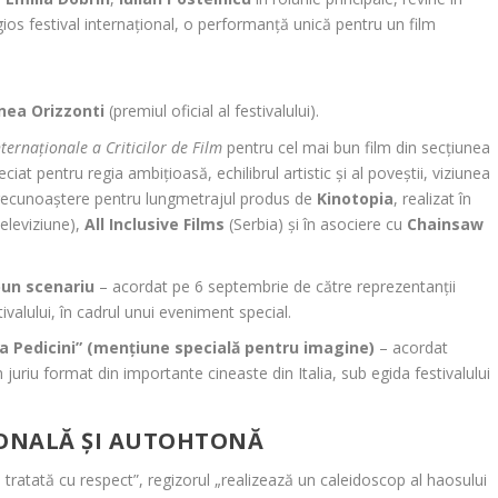
ios festival internațional, o performanță unică pentru un film
nea Orizzonti
(premiul oficial al festivalului).
nternaționale a Criticilor de Film
pentru cel mai bun film din secțiunea
eciat pentru regia ambițioasă, echilibrul artistic și al poveștii, viziunea
ă recunoaștere pentru lungmetrajul produs de
Kinotopia
, realizat în
leviziune),
All Inclusive Films
(Serbia) și în asociere cu
Chainsaw
bun scenariu
– acordat pe 6 septembrie de către reprezentanții
tivalului, în cadrul unui eveniment special.
a Pedicini” (mențiune specială pentru imagine)
– acordat
 juriu format din importante cineaste din Italia, sub egida festivalului
IONALĂ ȘI AUTOHTONĂ
 tratată cu respect”, regizorul „realizează un caleidoscop al haosului