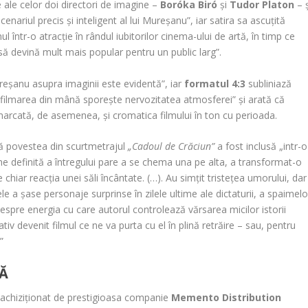
 ale celor doi directori de imagine –
Boróka Biró
și
Tudor Platon
– ș
scenariul precis și inteligent al lui Mureșanu”, iar satira sa ascuțită
 într-o atracție în rândul iubitorilor cinema-ului de artă, în timp ce
 să devină mult
mais popular pentru un public larg”.
reșanu asupra imaginii este evidentă”, iar
formatul 4:3
subliniază
”, „filmarea din mână sporește nervozitatea atmosferei” și arată că
marcată, de asemenea, și cromatica filmului în ton cu perioada.
ă povestea din scurtmetrajul
„Cadoul de Crăciun”
a fost inclusă „intr-o
ne definită a întregului pare a se chema una pe alta, a transformat-o
hiar reacția unei săli încântate. (…). Au simțit tristețea umorului, dar
ele a șase personaje surprinse în zilele ultime ale dictaturii, a spaimelo
despre energia cu care autorul controlează vărsarea micilor istorii
ativ devenit filmul ce ne va purta cu el în plină retrăire – sau, pentru
”
Ă
 achiziționat de prestigioasa companie
Memento Distribution