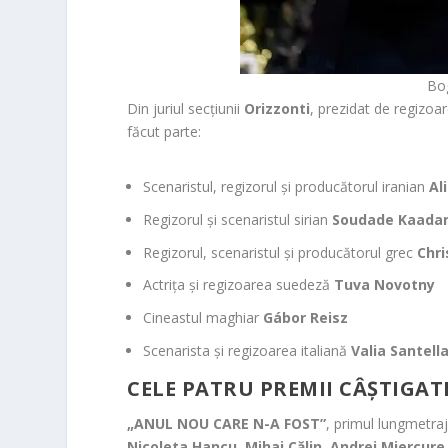
Bo
Din juriul secțiunii
Orizzonti
, prezidat de regizoa
făcut parte:
Scenaristul, regizorul și producătorul iranian
Al
Regizorul și scenaristul sirian
Soudade Kaada
Regizorul, scenaristul și producătorul grec
Chri
Actrița și regizoarea suedeză
Tuva Novotny
Cineastul maghiar
Gábor Reisz
Scenarista și regizoarea italiană
Valia Santell
CELE PATRU PREMII CÂȘTIGAT
„ANUL NOU CARE N-A FOST”
, primul lungmetra
Nicoleta Hancu
,
Mihai Călin
,
Andrei Miercure