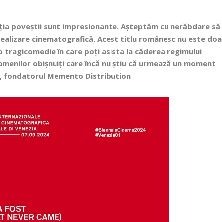
cția poveștii sunt impresionante. Așteptăm cu nerăbdare să
realizare cinematografică. Acest titlu românesc nu este doa
și o tragicomedie în care poți asista la căderea regimului
 oamenilor obișnuiți care încă nu știu că urmează un moment
y
, fondatorul Memento Distribution