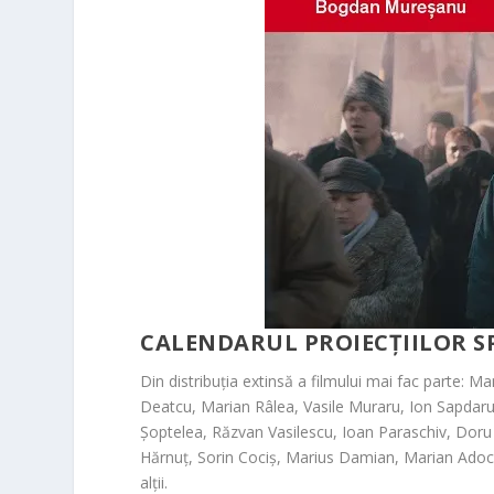
CALENDARUL PROIECȚIILOR SP
Din distribuția extinsă a filmului mai fac parte: M
Deatcu, Marian Râlea, Vasile Muraru, Ion Sapdar
Șoptelea, Răzvan Vasilescu, Ioan Paraschiv, Dor
Hărnuț, Sorin Cociș
, Marius Damian, Marian Adochi
alții.