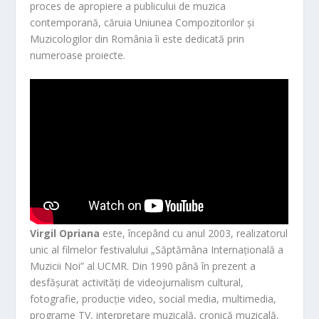
proces de apropiere a publicului de muzica
contemporană, căruia Uniunea Compozitorilor și
Muzicologilor din România îi este dedicată prin
numeroase proiecte.
Virgil Opriana
este, începând cu anul 2003, realizatorul
unic al filmelor festivalului „Săptămâna Internațională a
Muzicii Noi” al UCMR. Din 1990 până în prezent a
desfășurat activități de videojurnalism cultural,
fotografie, producție video, social media, multimedia,
programe TV, interpretare muzicală, cronică muzicală,