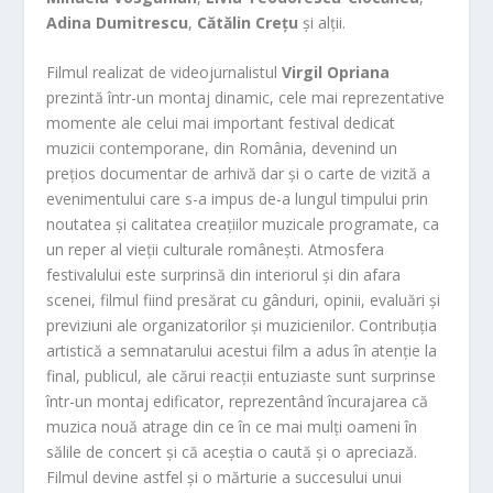
Adina D
umitrescu
,
Cătălin Cre
țu
și alții.
Filmul realizat de videojurnalistul
Virgil Opriana
prezintă într-un montaj dinamic, cele mai reprezentative
momente ale celui mai important festival dedicat
muzicii contemporane, din România, devenind un
prețios documentar de arhivă dar și o carte de vizită a
evenimentului care s-a impus de-a lungul timpului prin
noutatea și calitatea creațiilor muzicale programate, ca
un reper al vieții culturale românești. Atmosfera
festivalului este surprinsă din interiorul și din afara
scenei, filmul fiind presărat cu gânduri, opinii, evaluări și
previziuni ale organizatorilor și muzicienilor. Contribuția
artistică a semnatarului acestui film a adus în atenție la
final, publicul, ale cărui reacții entuziaste sunt surprinse
într-un montaj edificator, reprezentând încurajarea că
muzica nouă atrage din ce în ce mai mulți oameni în
sălile de concert și că aceștia o caută și o apreciază.
Filmul devine astfel și o mărturie a succesului unui