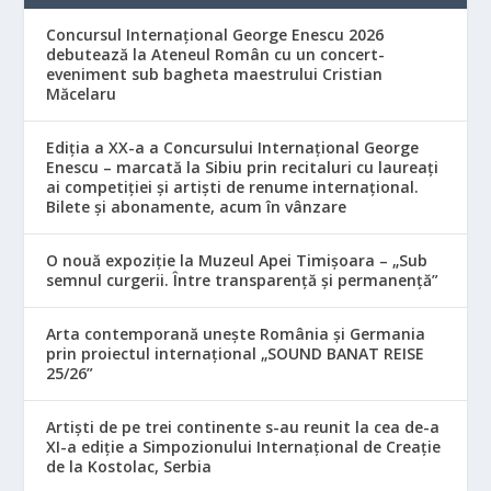
Concursul Internațional George Enescu 2026
debutează la Ateneul Român cu un concert-
eveniment sub bagheta maestrului Cristian
Măcelaru
Ediția a XX-a a Concursului Internațional George
Enescu – marcată la Sibiu prin recitaluri cu laureați
ai competiției și artiști de renume internațional.
Bilete și abonamente, acum în vânzare
O nouă expoziție la Muzeul Apei Timișoara – „Sub
semnul curgerii. Între transparență și permanență”
Arta contemporană unește România și Germania
prin proiectul internațional „SOUND BANAT REISE
25/26”
Artiști de pe trei continente s-au reunit la cea de-a
XI-a ediție a Simpozionului Internațional de Creație
de la Kostolac, Serbia