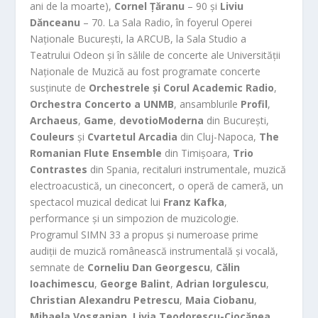
ani de la moarte),
Cornel Țăranu
– 90 și
Liviu
Dănceanu
– 70. La Sala Radio, în foyerul Operei
Naționale București, la ARCUB, la Sala Studio a
Teatrului Odeon și în sălile de concerte ale Universității
Naționale de Mu
zică au fost programate concerte
susținute de
Orchestrele și Corul Academic Radio
,
Orchestra Concerto a UNMB
, ansamblurile
Profil
,
Archaeus
,
Game
,
devotioModerna
din București,
Couleurs
și
Cvartetul Arcadia
din Cluj-Napoca,
The
Romanian Flute Ensemble
din Timișoara,
Trio
Contrastes
din Spania, recitaluri instrumentale, muzică
electroac
ustică, un cineconcert, o operă de cameră, un
spectacol muzical dedicat lui
Franz Kafka
,
performance și
un simpozion de muzicologie.
Programul SIMN 33 a propus și numeroase prime
audiții de muzică românească instrumentală și vocală,
semnate de
Corneliu Dan Georgescu
,
Călin
Ioachimescu
,
George Balint
,
Adrian Iorgulescu
,
Christian Alexandru Petrescu
,
Maia Ciobanu
,
Mihaela Vosganian
,
Livia Teodorescu-Ciocănea
,