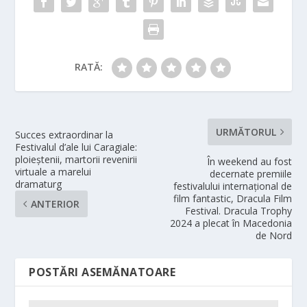
RATĂ:
URMĂTORUL
Succes extraordinar la
Festivalul d’ale lui Caragiale:
ploieștenii, martorii revenirii
În weekend au fost
virtuale a marelui
decernate premiile
dramaturg
festivalului internațional de
film fantastic, Dracula Film
ANTERIOR
Festival. Dracula Trophy
2024 a plecat în Macedonia
de Nord
POSTĂRI ASEMĂNATOARE