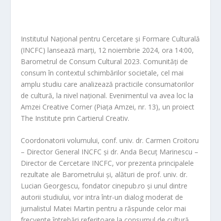
Institutul Național pentru Cercetare și Formare Culturală
(INCFC) lansează marți,
12 noiembrie 2024
,
ora 14:00,
Barometrul de Consum Cultural 2023. Comunități de
consum în contextul schimbărilor societale
, cel mai
amplu studiu care analizează practicile consumatorilor
de cultură, la nivel național
. Evenimentul va avea loc
la
Amzei Creative Corner (Piața Amzei, nr. 13), un proiect
The Institute prin Cartierul Creativ.
Coordonatorii volumului
, conf. univ. dr.
Carmen Croitoru
– Director General
INCFC și dr.
Anda Becuț Marinescu
–
Director de Cer
cetare INCFC, v
or prezenta principalele
rezultate ale Barometrului și, alături de prof. univ. dr.
Lucian Georgescu
, fondator cinepub.ro și unul dintre
autorii studiului, vor intra într-un dialog moderat de
jurnalistul
Matei Martin
pent
ru a răspunde celor mai
frecvente întrebări referitoare la consumul de cultură