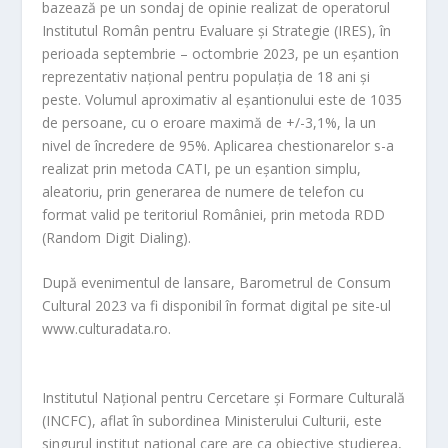
bazează pe un sondaj de opinie
realizat de operatorul
Institutul Român pentru Evaluare și Strategie (IRES), în
perioada septembrie – octombrie 2023,
pe un eșantion
reprezentativ național pentru populația de 18 ani și
peste. Volumul aproximativ al e
șantionu
lui este de 1035
de persoane, cu o eroare maximă de +/-3,1%, la un
nivel de încredere de 95%. Aplicarea chestionarelor s-a
realizat prin metoda CATI, pe un eșantion simplu,
aleatoriu
, prin generarea de numere de telefon cu
format valid pe teritoriul României, prin metoda RDD
(Random Digit Dial
ing).
După evenimentul de lansare,
Barometrul de Consum
Cultural 2023
va fi disponibil în format digital pe site-ul
www.culturadata.ro.
Institutul Național pentru Cercetare și Formare Culturală
(INCFC),
aflat în subordinea Ministerului Culturii, este
singurul institut național care are ca obiective studierea,