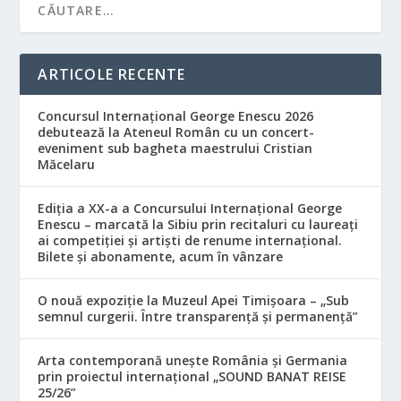
ARTICOLE RECENTE
Concursul Internațional George Enescu 2026
debutează la Ateneul Român cu un concert-
eveniment sub bagheta maestrului Cristian
Măcelaru
Ediția a XX-a a Concursului Internațional George
Enescu – marcată la Sibiu prin recitaluri cu laureați
ai competiției și artiști de renume internațional.
Bilete și abonamente, acum în vânzare
O nouă expoziție la Muzeul Apei Timișoara – „Sub
semnul curgerii. Între transparență și permanență”
Arta contemporană unește România și Germania
prin proiectul internațional „SOUND BANAT REISE
25/26”