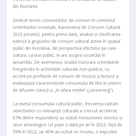
din Ro
mânia.
Dedicat temei comunităților de consum în contextul
schimbărilor societale,
Barometrul de Consum Cultural
2023
prezintă, pentru prima dată, analiza și clasificarea
extinsă a grupurilor de consum cultural active în spațiul
public din România, din perspectiva efectelor pe care
cultura, ca bun public, le are asupra societății în
ansamblu. De asemenea, studiul măsoară schimbările
înregistrate în activitățile culturale non-pu
blice, cu
accent p
e profilurile de consum de muzică și lectură și
evidențiază caracteristicile consumului de film în sistem
de difuzare clasică și „în afara rețelei” („streaming”).
La nivelul consumului cultural public, frecvența vizitării
obiectivelor cu relevanță culturală a crescut accelerat:
67%
dintre respondenți au vizitat monumente istorice și
situri arheologice cel puțin o dată pe an în
2023
, față de
59%
în
2022
, iar
45%
au vizitat un muzeu, o expoziție