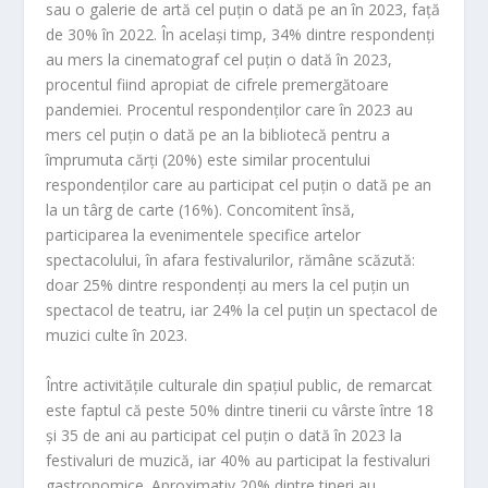
sau o galerie de artă cel puțin o dată pe an în
2023
, față
de
30%
în
2022
. În același timp,
34%
dintre respondenți
au mers la cinematograf cel puțin o dată în
2023
,
procentul fiind apropiat de cifrele premergătoare
pandemiei. Procentul respondenților care în
2023
au
mers cel puțin o dată pe an la bibliotecă pentru a
împrumuta cărți (
20%
) este similar procentului
respondenților care au participat cel puțin o dată pe an
la un târg de carte (
16
%
). Concomitent însă,
participarea la evenimentele specifice artelor
spectacolului, în afara festivalurilor, rămâne scăzută:
doar
25%
dintre respondenți au mers la cel puțin un
spectacol de teatru, iar
24%
la cel puțin un spectacol de
muzici culte în
2023
.
Între activitățile culturale din spațiul public, de remarcat
este faptul că peste
50%
dintre tinerii cu vârste între 18
și 35 de ani au participat cel puțin o dată în
2023
la
festivaluri de muzică, iar
40%
au participat la festivaluri
gastronomice. Aproximativ 20% dintre tineri au