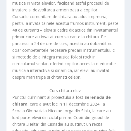
muzica in viata elevilor, facilitand astfel procesul de
invatare si dezvoltarea armonioasa a copiilor.
Cursurile comunitare de chitara au adus impreuna,
pentru a invata tainele acestui frumos instrument, peste
40
de cursanti – elevi si cadre didactice din invatamantul
primar care au invatat cum sa cante la chitara. Pe
parcursul a 24 de ore de curs, acestia au dobandit nu
doar competentele necesare predarii instrumentului, ci
si metode de a integra muzica folk si rock in
curriculumul scolar, oferind copiilor acces la o educatie
muzicala interactiva si dinamica, iar elevii au invatat
despre mari trupe si chitaristi celebri.
Curs chitara elevi
Punctul culminant al proiectului a fost
Serenada de
chitara
, care a avut loc in 11 decembrie 2024, la
Scoala Gimnaziala Nicolae Iorga din Sibiu, la care au
luat parte elevii din ciclul primar. Copiii din grupul de
chitara „Helta” din Cisnadie au sustinut un recital
educativ, aducand in prim-plan cantece din muzica folk-