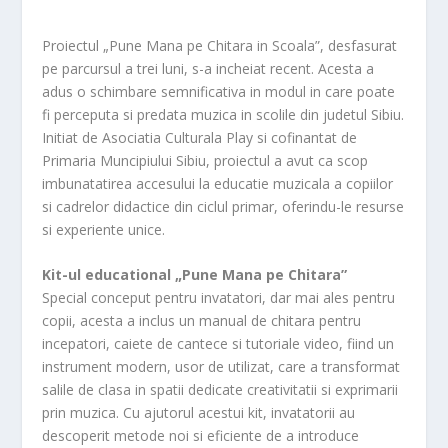
Proiectul „Pune Mana pe Chitara in Scoala”, desfasurat
pe parcursul a trei luni, s-a incheiat recent. Acesta a
adus o schimbare semnificativa in modul in care poate
fi perceputa si predata muzica in scolile din judetul Sibiu.
Initiat de Asociatia Culturala Play si cofinantat de
Primaria Muncipiului Sibiu, proiectul a avut ca scop
imbunatatirea accesului la educatie muzicala a copiilor
si cadrelor didactice din ciclul primar, oferindu-le resurse
si experiente unice.
Kit-ul educational „Pune Mana pe Chitara”
Special conceput pentru invatatori, dar mai ales pentru
copii, acesta a inclus un manual de chitara pentru
incepatori, caiete de cantece si tutoriale video, fiind un
instrument modern, usor de utilizat, care a transformat
salile de clasa in spatii dedicate creativitatii si exprimarii
prin muzica. Cu ajutorul acestui kit, invatatorii au
descoperit metode noi si eficiente de a introduce