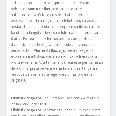
indicatii tehnice tinerilor aspiranti la o cariera in
belcanto,
Maria Callas
se destainuie si se
autoanalizeaza. O face cu sinceritate dureroasa,
explorand relatia ambigua cu celebritatea, cu asteptarile
nesfarsite ale publicului, cu compromisurile pe care le-a
facut de-a lungul carierei sale fulminante. Interpretarea
Oanei Pellea
– de o fermecatoare complexitate
dramatica si psihologica – surprinde toate nuantele
personalitatii
Mariei Callas
: riguroasa si exigenta in
exprimarea artistica, dar si romantica, vulnerabila si
profund umana. Actrita romanca reuseste performanta
de a o interpreta pe diva elena fara a o imita, de a-i
readuce pe scena aura legendara printr-o creatie
originala.
Elixirul dragostei
(de Gaetano Donizetti) – miercuri,
22 ianuarie, ora 18:30
Elixirul dragostei
ipostaziaza, daca nu in mod direct,
prin libretul lui
Felice Romani
, cel putin prin dinamica