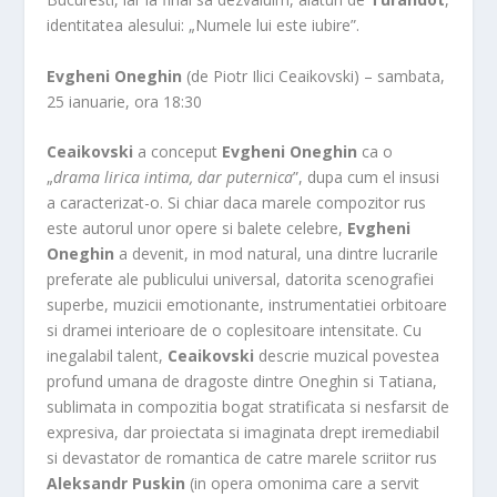
identitatea alesului: „Numele lui este iubire”.
Evgheni Oneghin
(de Piotr Ilici Ceaikovski) – sambata,
25 ianuarie, ora 18:30
Ceaikovski
a conceput
Evgheni Oneghin
ca o
„
drama lirica intima, dar puternica
”, dupa cum el insusi
a caracterizat-o. Si chiar daca marele compozitor rus
este autorul unor opere si balete celebre,
Evgheni
Oneghin
a devenit, in mod natural, una dintre lucrarile
preferate ale publicului universal, datorita scenografiei
superbe, muzicii emotionante, instrumentatiei orbitoare
si dramei interioare de o coplesitoare intensitate. Cu
inegalabil talent,
Ceaikovski
descrie muzical povestea
profund umana de dragoste dintre Oneghin si Tatiana,
sublimata in compozitia bogat stratificata si nesfarsit de
expresiva, dar proiectata si imaginata drept iremediabil
si devastator de romantica de catre marele scriitor rus
Aleksandr Puskin
(in opera omonima care a servit