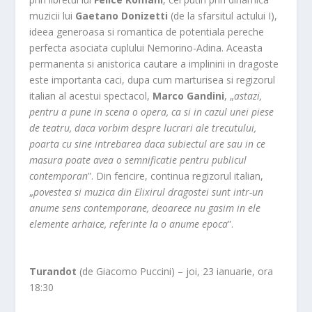
muzicii lui
Gaetano Donizetti
(de la sfarsitul actului I),
ideea generoasa si romantica de potentiala pereche
perfecta asociata cuplului Nemorino-Adina. Aceasta
permanenta si anistorica cautare a implinirii in dragoste
este importanta caci, dupa cum marturisea si regizorul
italian al acestui spectacol,
Marco Gandini
, „
astazi,
pentru a pune in scena o opera, ca si in cazul unei piese
de teatru, daca vorbim despre lucrari ale trecutului,
poarta cu sine intrebarea daca subiectul are sau in ce
masura poate avea o semnificatie pentru publicul
contemporan
”. Din fericire, continua regizorul italian,
„
povestea si muzica din Elixirul dragostei sunt intr-un
anume sens contemporane, deoarece nu gasim in ele
elemente arhaice, referinte la o anume epoca
”.
Turandot
(de Giacomo Puccini) – joi, 23 ianuarie, ora
18:30