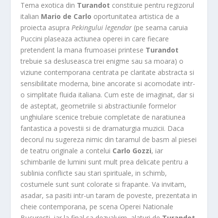
Tema exotica din
Turandot
constituie pentru regizorul
italian
Mario de Carlo
oportunitatea artistica de a
proiecta asupra
Pekingului legendar
(pe seama caruia
Puccini plaseaza actiunea operei in care fiecare
pretendent la mana frumoasei printese
Turandot
trebuie sa desluseasca trei enigme sau sa moara) o
viziune contemporana centrata pe claritate abstracta si
sensibilitate moderna, bine ancorate si acomodate intr-
o simplitate fluida italiana. Cum este de imaginat, dar si
de asteptat, geometriile si abstractiunile formelor
unghiulare scenice trebuie completate de naratiunea
fantastica a povestii si de dramaturgia muzicii. Daca
decorul nu sugereza nimic din taramul de basm al piesei
de teatru originale a contelui
Carlo Gozzi
, iar
schimbarile de lumini sunt mult prea delicate pentru a
sublinia conflicte sau stari spirituale, in schimb,
costumele sunt sunt colorate si frapante. Va invitam,
asadar, sa pasiti intr-un taram de poveste, prezentata in
cheie contemporana, pe scena Operei Nationale
Bucuresti, iar la final sa dezvaluim, alaturi de
Turandot
,