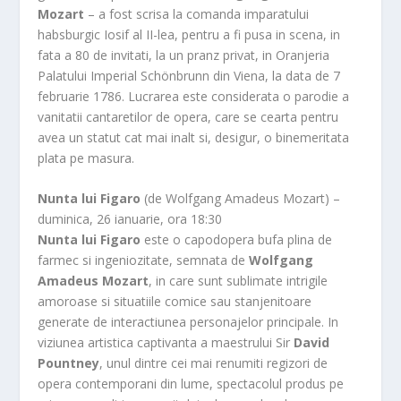
Mozart
– a fost scrisa la comanda imparatului
habsburgic Iosif al II-lea, pentru a fi pusa in scena, in
fata a 80 de invitati, la un pranz privat, in Oranjeria
Palatului Imperial Schönbrunn din Viena, la data de 7
februarie 1786. Lucrarea este considerata o parodie a
vanitatii cantaretilor de opera, care se cearta pentru
avea un statut cat mai inalt si, desigur, o binemeritata
plata pe masura.
Nunta lui Figaro
(de Wolfgang Amadeus Mozart) –
duminica, 26 ianuarie, ora 18:30
Nunta lui Figaro
este o capodopera bufa plina de
farmec si ingeniozitate, semnata de
Wolfgang
Amadeus Mozart
, in care sunt sublimate intrigile
amoroase si situatiile comice sau stanjenitoare
generate de interactiunea personajelor principale. In
viziunea artistica captivanta a maestrului Sir
David
Pountney
, unul dintre cei mai renumiti regizori de
opera contemporani din lume, spectacolul produs pe