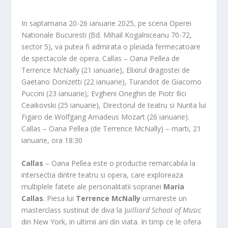
In saptamana 20-26 ianuarie 2025, pe scena Operei
Nationale Bucuresti (Bd. Mihail Kogalniceanu 70-72,
sector 5), va putea fi admirata o pleiada fermecatoare
de spectacole de opera. Callas – Oana Pellea de
Terrence McNally (21 ianuarie), Elixirul dragostei de
Gaetano Donizetti (22 ianuarie), Turandot de Giacomo
Puccini (23 ianuarie), Evgheni Oneghin de Piotr Ilici
Ceaikovski (25 ianuarie), Directorul de teatru si Nunta lui
Figaro de Wolfgang Amadeus Mozart (26 ianuarie).
Callas – Oana Pellea (de Terrence McNally) – marti, 21
ianuarie, ora 18:30
Callas
– Oana Pellea este o productie remarcabila la
intersectia dintre teatru si opera, care exploreaza
multiplele fatete ale personalitatii sopranei
Maria
Callas
. Piesa lui
Terrence McNally
urmareste un
masterclass sustinut de diva la J
uilliard School of Music
din New York, in ultimii ani din viata. In timp ce le ofera