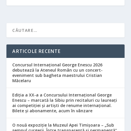
ARTICOLE RECENTE
Concursul Internațional George Enescu 2026
debutează la Ateneul Român cu un concert-
eveniment sub bagheta maestrului Cristian
Măcelaru
Ediția a XX-a a Concursului Internațional George
Enescu – marcată la Sibiu prin recitaluri cu laureați
ai competiției și artiști de renume internațional.
Bilete și abonamente, acum în vânzare
O nouă expoziție la Muzeul Apei Timișoara – „Sub
semnul curgerii. Între transparență și permanență”