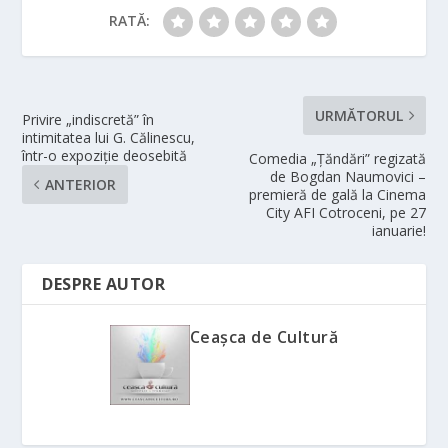
RATĂ:
URMĂTORUL
Privire „indiscretă” în
intimitatea lui G. Călinescu,
într-o expoziție deosebită
Comedia „Țăndări” regizată
de Bogdan Naumovici –
ANTERIOR
premieră de gală la Cinema
City AFI Cotroceni, pe 27
ianuarie!
DESPRE AUTOR
Ceașca de Cultură