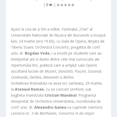
|
0
|
Ajuns la cea de a XVI-a editie, Festivalul „Chei” al
Universitatii Nationale de Muzica din Bucuresti a inceput
luni, 24 martie (ora 19.00), cu Gala de Opera, dirijata de
Tiberiu Soare. Orchestra Concerto, pregatita de conf.
univ. dr.
Bogdan Voda
, i-a insotit pe studentii care au
interpretat arii si duete dintre cele mai cunoscute ale
repertoriului liric, publicul care a umplut sala Operei
ascultand lucrari de
Mozart, Donizetti, Puccini, Gounod,
Ceaikovski, Delibes, Massenet
si
Bellini
.
Inchiderea festivalului va avea loc sambata, 29 martie,
la
Ateneul Roman
, cu un concert simfonic sub
bagheta maestrului
Cristian Mandeal
. Programul
interpretat de Orchestra Universitaria, coordonata de
conf. univ. dr.
Alexandru Ganea
va cuprinde
Uvertura
Leonora nr. 3
de
Beethoven
,
Concertul in do major