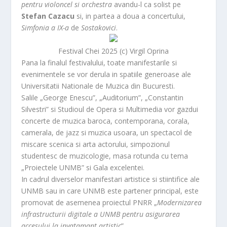
pentru violoncel si orchestra
avandu-l ca solist pe
Stefan Cazacu
si, in partea a doua a concertului,
Simfonia a IX-a
de
Sostakovici
.
Festival Chei 2025 (c) Virgil Oprina
Pana la finalul festivalului, toate manifestarile si
evenimentele se vor derula in spatiile generoase ale
Universitatii Nationale de Muzica din Bucuresti.
Salile „George Enescu”, „Auditorium”, „Constantin
Silvestri” si Studioul de Opera si Multimedia vor gazdui
concerte de muzica baroca, contemporana, corala,
camerala, de jazz si muzica usoara, un spectacol de
miscare scenica si arta actorului, simpozionul
studentesc de muzicologie, masa rotunda cu tema
„Proiectele UNMB” si Gala excelentei.
In cadrul diverselor manifestari artistice si stiintifice ale
UNMB sau in care UNMB este partener principal, este
promovat de asemenea proiectul PNRR „
Modernizarea
infrastructurii digitale a UNMB pentru asigurarea
accesului la invatamant artistic
”.