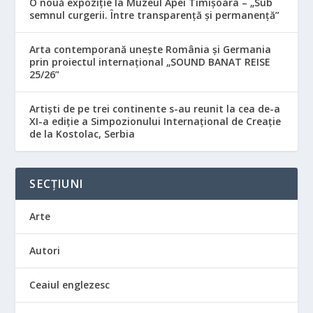
O nouă expoziție la Muzeul Apei Timișoara – „Sub
semnul curgerii. Între transparență și permanență”
Arta contemporană unește România și Germania
prin proiectul internațional „SOUND BANAT REISE
25/26”
Artiști de pe trei continente s-au reunit la cea de-a
XI-a ediție a Simpozionului Internațional de Creație
de la Kostolac, Serbia
SECȚIUNI
Arte
Autori
Ceaiul englezesc