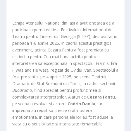
Echipa Ateneului National din Iasi a avut onoarea de a
participa la prima editie a Festivalului International de
Teatru pentru Tineret din Georgia (SITFY), desfasurat in
perioada 1-6 aprilie 2025. In cadrul acestui prestigios
eveniment, actrita Cezara Fantu a fost premiata cu
distinctia pentru Cea mai buna actrita pentru
interpretarea sa exceptionala in spectacolul Éram si Éra
(I was and He was), regizat de Ovidiu Ivan. Spectacolul a
fost prezentat pe 4 aprilie 2025, pe scena Teatrului
Dramatic de Stat Sokhumi din Tbilisi, in cadrul sectiunii
Duodrama
, fiind apreciat pentru profunzimea si
complexitatea interpretarilor. Alaturi de
Cezara Fantu
,
pe scena a evoluat si actorul
Codrin Danila
, iar
impreuna au reusit sa creeze o atmosfera
emotionanta, in care personajele lor au fost aduse la
viata cu o sensibilitate si intensitate remarcabile.