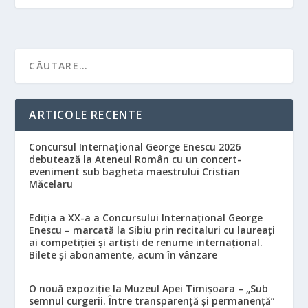
ARTICOLE RECENTE
Concursul Internațional George Enescu 2026
debutează la Ateneul Român cu un concert-
eveniment sub bagheta maestrului Cristian
Măcelaru
Ediția a XX-a a Concursului Internațional George
Enescu – marcată la Sibiu prin recitaluri cu laureați
ai competiției și artiști de renume internațional.
Bilete și abonamente, acum în vânzare
O nouă expoziție la Muzeul Apei Timișoara – „Sub
semnul curgerii. Între transparență și permanență”