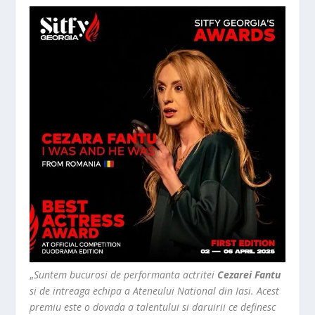
„
Suntem bucurosi de performanta actritei
Cezarei Fantu
si de intreaga echipa a Ateneului National din Iasi. Acest
premiu este o dovada a talentului si daruirii ce definesc