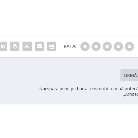
RATĂ:
URMĂ
Nucșoara pune pe harta turismului o nouă potecă
„Arhitec