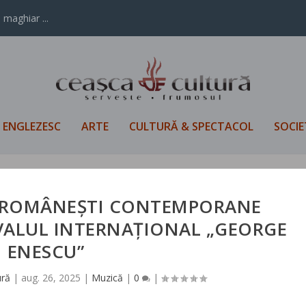
 maghiar ...
L ENGLEZESC
ARTE
CULTURĂ & SPECTACOL
SOCIE
E ROMÂNEȘTI CONTEMPORANE
IVALUL INTERNAȚIONAL „GEORGE
ENESCU”
ură
|
aug. 26, 2025
|
Muzică
|
0
|