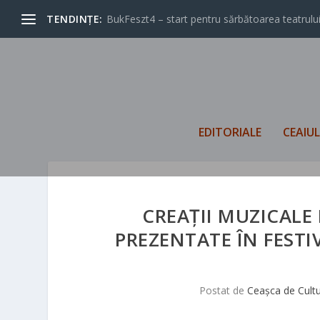
TENDINȚE:
BukFeszt4 – start pentru sărbătoarea teatrului
EDITORIALE
CEAIU
CREAȚII MUZICAL
PREZENTATE ÎN FEST
Postat de
Ceașca de Cult