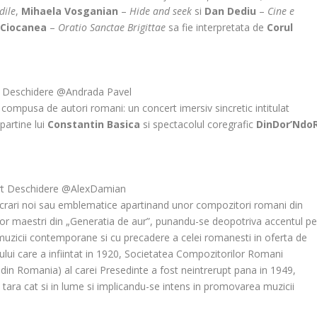
dile
,
Mihaela Vosganian
–
Hide and seek
si
Dan Dediu
–
Cine e
-Ciocanea
–
Oratio Sanctae Brigittae
sa fie interpretata de
Corul
 Deschidere @Andrada Pavel
ompusa de autori romani: un concert imersiv sincretic intitulat
partine lui
Constantin Basica
si spectacolul coregrafic
DinDor’Ndo
t Deschidere @AlexDamian
 lucrari noi sau emblematice apartinand unor compozitori romani din
unor maestri din „Generatia de aur”, punandu-se deopotriva accentul p
 muzicii contemporane si cu precadere a celei romanesti in oferta de
ului care a infiintat in 1920, Societatea Compozitorilor Romani
 din Romania) al carei Presedinte a fost neintrerupt pana in 1949,
tara cat si in lume si implicandu-se intens in promovarea muzicii