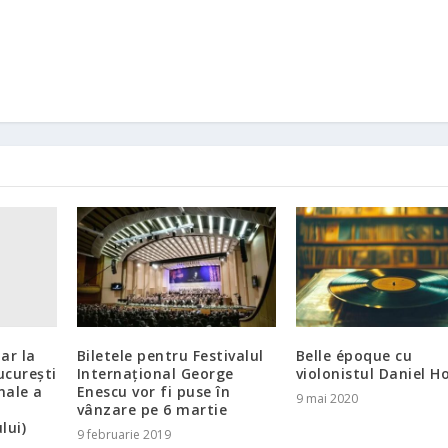
ar la
Biletele pentru Festivalul
Belle époque cu
ucurești
Internațional George
violonistul Daniel H
nale a
Enescu vor fi puse în
9 mai 2020
vânzare pe 6 martie
lui)
9 februarie 2019