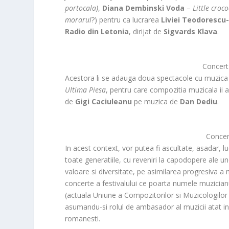
portocala)
,
Diana Dembinski Voda
–
Little croco
morarul
?) pentru ca lucrarea
Liviei Teodorescu
Radio din Letonia
, dirijat de
Sigvards Klava
.
Concert
Acestora li se adauga doua spectacole cu muzica c
Ultima Piesa
, pentru care compozitia muzicala ii a
de
Gigi Caciuleanu
pe muzica de
Dan Dediu
.
Concer
In acest context, vor putea fi ascultate, asadar,
toate generatiile, cu reveniri la capodopere ale 
valoare si diversitate, pe asimilarea progresiva a
concerte a festivalului ce poarta numele muzician
(actuala Uniune a Compozitorilor si Muzicologilor
asumandu-si rolul de ambasador al muzicii atat in 
romanesti.