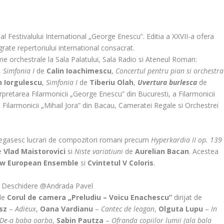
Festivalului International „George Enescu”. Editia a XXVII-a ofera
rate repertoriului international consacrat.
me orchestrale la Sala Palatului, Sala Radio si Ateneul Roman:
,
Simfonia I
de
Calin Ioachimescu
,
Concertul pentru pian si orchestra
n Iorgulescu
,
Simfonia I
de
Tiberiu Olah
,
Uvertura burlesca
de
terpretarea Filarmonicii „George Enescu” din Bucuresti, a Filarmonicii
, Filarmonicii „Mihail Jora” din Bacau, Cameratei Regale si Orchestrei
 regasesc lucrari de compozitori romani precum
Hyperkardia II op. 139
de
Vlad Maistorovici
si
Niste variatiuni
de
Aurelian Bacan
. Acestea
w European Ensemble
si
Cvintetul V Coloris
.
 Deschidere @Andrada Pavel
 de
Corul de camera „Preludiu – Voicu Enachescu”
dirijat de
sz
–
Adieux
,
Oana Vardianu
–
Cantec de leagan
,
Olguta Lupu
–
In
De-a baba oarba
,
Sabin Pautza
–
Ofranda copiilor lumii (ala bala