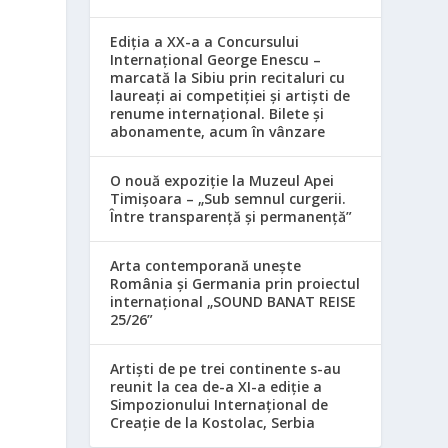
Ediția a XX-a a Concursului
Internațional George Enescu –
marcată la Sibiu prin recitaluri cu
laureați ai competiției și artiști de
renume internațional. Bilete și
abonamente, acum în vânzare
O nouă expoziție la Muzeul Apei
Timișoara – „Sub semnul curgerii.
Între transparență și permanență”
Arta contemporană unește
România și Germania prin proiectul
internațional „SOUND BANAT REISE
25/26”
Artiști de pe trei continente s-au
reunit la cea de-a XI-a ediție a
Simpozionului Internațional de
Creație de la Kostolac, Serbia