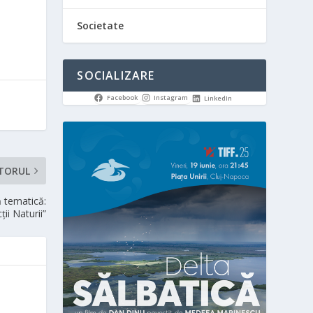
Societate
SOCIALIZARE
Facebook
Instagram
LinkedIn
TORUL
 tematică:
ții Naturii”