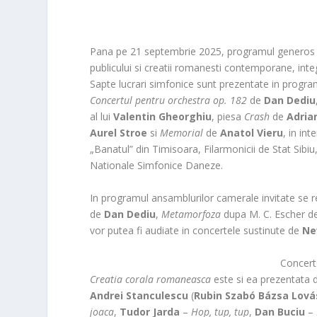
Pana pe 21 septembrie 2025, programul generos al 
publicului si creatii romanesti contemporane, integ
Sapte lucrari simfonice sunt prezentate in progra
Concertul pentru orchestra op. 182
de
Dan Dediu
al lui
Valentin Gheorghiu
, piesa
Crash
de
Adria
Aurel Stroe
si
Memorial
de
Anatol Vieru
, in in
„Banatul” din Timisoara, Filarmonicii de Stat Sibiu
Nationale Simfonice Daneze.
In programul ansamblurilor camerale invitate se
de
Dan Dediu
,
Metamorfoza
dupa M. C. Escher 
vor putea fi audiate in concertele sustinute de
Ne
Concert
Creatia corala romaneasca
este si ea prezentata
Andrei Stanculescu
(
Rubin Szabó Bázsa Lová
joaca
,
Tudor Jarda
–
Hop, tup, tup
,
Dan Buciu
–