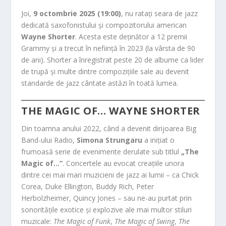
Joi,
9 octombrie 2025 (19:00)
, nu ratați seara de jazz
dedicată saxofonistului și compozitorului american
Wayne Shorter
. Acesta este deținător a 12 premii
Grammy și a trecut în neființă în 2023 (la vârsta de 90
de ani). Shorter a înregistrat peste 20 de albume ca lider
de trupă și multe dintre compozițiile sale au devenit
standarde de jazz cântate astăzi în toată lumea.
THE MAGIC OF… WAYNE SHORTER
Din toamna anului 2022, când a devenit dirijoarea Big
Band-ului Radio,
Simona Strungaru
a inițiat o
frumoasă serie de evenimente derulate sub titlul
„The
Magic of…”
. Concertele au evocat creațiile unora
dintre cei mai mari muzicieni de jazz ai lumii – ca Chick
Corea, Duke Ellington, Buddy Rich, Peter
Herbolzheimer, Quincy Jones – sau ne-au purtat prin
sonoritățile exotice și explozive ale mai multor stiluri
muzicale:
The Magic of Funk
,
The Magic of Swing
,
The