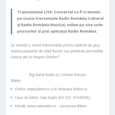
Transmisiune LIVE:
Concertul va fi transmis
pe toate frecvențele
Radio România Cultural
și
Radio România Muzical
, online pe site-urile
posturilor și prin aplicația Radio România.
Se anunță o seară memorabilă pentru iubitorii de jazz.
Sunteți pasionat de stilul fusion sau preferați perioadele
clasice ale lui Wayne Shorter?
Big Band Radio (c) Cristian Barcan
Bilete:
Online:
www.bilete.ro și în Rețeaua Bilete.ro.
Casa de bilete:
Sala Radio (tel. 021 314.68.00).
Detalii:
www.salaradio.ro – secțiunea Bilete.