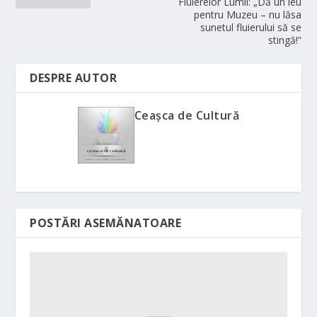
Fluierelor Lumii: „Dă un leu
pentru Muzeu – nu lăsa
sunetul fluierului să se
stingă!”
DESPRE AUTOR
Ceașca de Cultură
POSTĂRI ASEMĂNATOARE