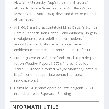
New York University. După serviciul militar, a cântat
alături de Horace Silver și apoi cu Art Blakey’s Jazz
Messengers (1960–1964), devenind director muzical
al formației.
Anii ’60:
S-a alăturat cvintetului
Miles Davis
(alături de
Herbie Hancock, Ron Carter, Tony Williams), un grup
revoluționar care a redefinit jazzul modern. În
această perioadă, Shorter a compus piese
emblematice precum
Footprints, E.S.P., Nefertiti
.
Fusion și Cvartet:
A fost cofondator al trupei de jazz
fusion
Weather Report
(1970), împreună cu Joe
Zawinul. Ulterior, a format
Wayne Shorter Quartet
, o
trupă extrem de apreciată pentru libertatea
improvizatorică.
Ultimii ani:
A semnat opera de jazz
Iphigenia
(2021),
în colaborare cu Esperanza Spalding.
INFORMAȚII UTILE