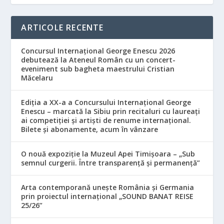
ARTICOLE RECENTE
Concursul Internațional George Enescu 2026
debutează la Ateneul Român cu un concert-
eveniment sub bagheta maestrului Cristian
Măcelaru
Ediția a XX-a a Concursului Internațional George
Enescu – marcată la Sibiu prin recitaluri cu laureați
ai competiției și artiști de renume internațional.
Bilete și abonamente, acum în vânzare
O nouă expoziție la Muzeul Apei Timișoara – „Sub
semnul curgerii. Între transparență și permanență”
Arta contemporană unește România și Germania
prin proiectul internațional „SOUND BANAT REISE
25/26”