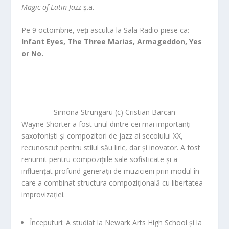
Magic of Latin Jazz
ș.a.
Pe 9 octombrie, veți asculta la Sala Radio piese ca:
Infant Eyes, The Three Marias, Armageddon, Yes
or No.
Simona Strungaru (c) Cristian Barcan
Wayne Shorter a fost unul dintre cei mai importanți
saxofoniști și compozitori de jazz ai secolului XX,
recunoscut pentru stilul său liric, dar și inovator. A fost
renumit pentru compozițiile sale sofisticate și a
influențat profund generații de muzicieni prin modul în
care a combinat structura compozițională cu libertatea
improvizației.
Începuturi:
A studiat la Newark Arts High School și la