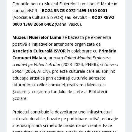
Donațiile pentru Muzeul Fluierelor Lumii pot fi făcute în
conturileBCR –
RO24 RNCB 0072 1499 1510 0001
(Asociația Culturală ISVOR) sau Revolut –
RO07 REVO
0000 1368 2660 6402
(Oana Ivașcu).
Muzeul Fluierelor Lumii
se bazează pe experiența
pozitivă a inițiativelor anterioare organizate de
Asociația Culturală ISVOR
în colaborare cu
Primăria
Comunei Malaia
, precum
Colind Malaia! Explorare
creativă pe Valea Lotrului
(2023-2024, PNRR), și
Univers
Sonor
(2024, AFCN), proiecte culturale care au sprijinit
educația artistică prin activități culturale adresate
tuturor locuitorilor comunei, realizarea Mediatecii
Școlare și creșterea fondului de carte al Bibliotecii
Școlare.
Proiectul contribuie la dezvoltarea unei infrastructuri
culturale durabile, bazate pe participare activă, educație
interdisciplinară și metode moderne de creație. Face