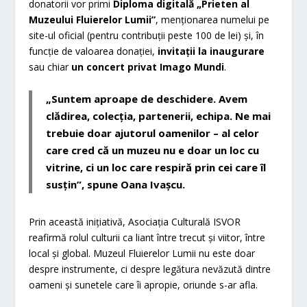
donatorii vor primi
Diploma digitală „Prieten al
Muzeului Fluierelor Lumii”
, menționarea numelui pe
site-ul oficial (pentru contribuții peste 100 de lei) și, în
funcție de valoarea donației,
invitații la inaugurare
sau chiar
un concert privat Imago Mundi
.
„Suntem aproape de deschidere. Avem
clădirea, colecția, partenerii, echipa. Ne mai
trebuie doar ajutorul oamenilor – al celor
care cred că un muzeu nu e doar un loc cu
vitrine, ci un loc care respiră prin cei care îl
susțin”, spune Oana Ivașcu.
Prin această inițiativă, Asociația Culturală ISVOR
reafirmă rolul culturii ca liant între trecut și viitor, între
local și global. Muzeul Fluierelor Lumii nu este doar
despre instrumente, ci despre legătura nevăzută dintre
oameni și sunetele care îi apropie, oriunde s-ar afla.