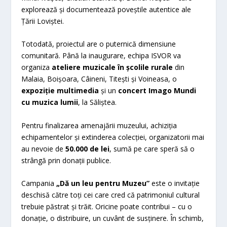
explorează și documentează poveștile autentice ale
Țării Loviștei.
Totodată, proiectul are o puternică dimensiune
comunitară. Până la inaugurare, echipa ISVOR va
organiza
ateliere muzicale în școlile rurale
din
Malaia, Boișoara, Câineni, Titești și Voineasa, o
expoziție multimedia
și un
concert Imago Mundi
cu muzica lumii
, la Săliștea.
Pentru finalizarea amenajării muzeului, achiziția
echipamentelor și extinderea colecției, organizatorii mai
au nevoie de
50.000 de lei
, sumă pe care speră să o
strângă prin donații publice.
Campania
„Dă un leu pentru Muzeu”
este o invitație
deschisă către toți cei care cred că patrimoniul cultural
trebuie păstrat și trăit. Oricine poate contribui – cu o
donație, o distribuire, un cuvânt de susținere. În schimb,