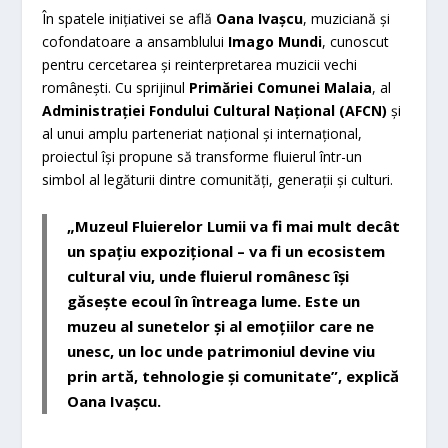
În spatele inițiativei se află
Oana Ivașcu
, muziciană și
cofondatoare a ansamblului
Imago Mundi
, cunoscut
pentru cercetarea și reinterpretarea muzicii vechi
românești. Cu sprijinul
Primăriei Comunei Malaia
, al
Administrației Fondului Cultural Național (AFCN)
și
al unui amplu parteneriat național și internațional,
proiectul își propune să transforme fluierul într-un
simbol al legăturii dintre comunități, generații și culturi.
„Muzeul Fluierelor Lumii va fi mai mult decât
un spațiu expozițional – va fi un ecosistem
cultural viu, unde fluierul românesc își
găsește ecoul în întreaga lume. Este un
muzeu al sunetelor și al emoțiilor care ne
unesc, un loc unde patrimoniul devine viu
prin artă, tehnologie și comunitate”, explică
Oana Ivașcu.