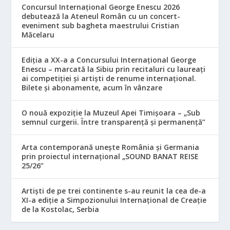
Concursul Internațional George Enescu 2026
debutează la Ateneul Român cu un concert-
eveniment sub bagheta maestrului Cristian
Măcelaru
Ediția a XX-a a Concursului Internațional George
Enescu – marcată la Sibiu prin recitaluri cu laureați
ai competiției și artiști de renume internațional.
Bilete și abonamente, acum în vânzare
O nouă expoziție la Muzeul Apei Timișoara – „Sub
semnul curgerii. Între transparență și permanență”
Arta contemporană unește România și Germania
prin proiectul internațional „SOUND BANAT REISE
25/26”
Artiști de pe trei continente s-au reunit la cea de-a
XI-a ediție a Simpozionului Internațional de Creație
de la Kostolac, Serbia