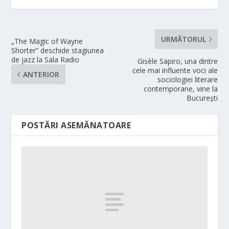
URMĂTORUL
„The Magic of Wayne
Shorter” deschide stagiunea
de jazz la Sala Radio
Gisèle Sapiro, una dintre
cele mai influente voci ale
ANTERIOR
sociologiei literare
contemporane, vine la
București
POSTĂRI ASEMĂNATOARE