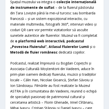
Spațiul muzeului va integra o
colecție internațională
de instrumente de suflat
– de la fluierul păstorului
din Țara Loviștei până la mei-ul turcesc sau bombarda
franceză – și un sistem expozițional interactiv, cu
materiale multimedia, fotografii 360°, interviuri video și
coduri QR care vor permite vizitatorilor să asculte
sunetele autentice ale fluierelor. Muzeul va fi completat
de
o platformă web interactivă
,
podcastul
„Povestea Fluierului”
,
Atlasul Fluierelor Lumii
și o
Metodă de fluier românesc
dedicată copiilor.
Podcastul, realizat împreună cu Bogdan Copețchi și
Asociația Culturală Moștenitorii din Vaideeni, aduce în
prim-plan oameni dedicați fluierului, muzicii și tradițiilor
locale – Călin Han, Nicolae Gioancă, Ștefan Săvoiu și
Ion Săndoiașu. Filmările au fost realizate la Muzeul
ASTRA și în comunitatea din Vaideeni, reunind o echipă
de specialiști pasionați de patrimoniul cultural și
cercetarea artistică – Florin Ghenade, Irinel Cîrlănaru,
Mihai Ivașcu, Cristian Stănoiu și Daniel Ivașcu – care