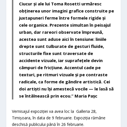
Ciucur și ale lui Toma Rosetti urmăresc
obținerea unor imagini grafice construite pe
juxtapuneri ferme între formele rigide și
cele organice. Prezente simultan în peisajul
urban, dar rareori observate împreună,
acestea sunt aduse aici în tensiune: liniile
drepte sunt tulburate de gesturi fluide,
structurile fixe sunt traversate de
accidente vizuale, iar suprafețele devin
câmpuri de fricțiune. Accentul cade pe
texturi, pe ritmuri vizuale și pe contraste
radicale, ca forme de gândire artistică. Cei
doi artiști nu își amestecă vocile — le lasă să
se întâlnească prin ecou.”
Maria Pașc
Vernisajul expoziției va avea loc la Galleria 28,
Timișoara, în data de 9 februarie. Expoziția rămâne
deschisă publicului până în 26 februarie.