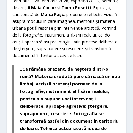
februarie – 26 februarie 2026, expoziția
ECOU
, semnată
de artiștii
Maia Ciucur
și
Toma Rosetti
. Expoziția,
curatoriată de
Maria Pașc
, propune o reflecție vizuală
asupra modului în care imaginea, memoria și materia
urbană pot fi rescrise prin intervenție artistică. Pornind
de la fotografie, instrument al fixării realului, cei doi
artiști operează asupra imaginii prin procese deliberate
de ștergere, suprapunere și rescriere, și transformă
documentul în teritoriu activ de lucru.
„Ce rămâne prezent, de neșters dintr-o
ruină? Materia erodată pare să nască un nou
limbaj. Artiștii prezenți pornesc de la
fotografie, instrument al fixării realului,
pentru a o supune unei intervenții
deliberate, aproape agresive: ștergere,
suprapunere, rescriere. Fotografia se
transformă astfel din document în teritoriu
de lucru. Tehnica actualizează ideea de