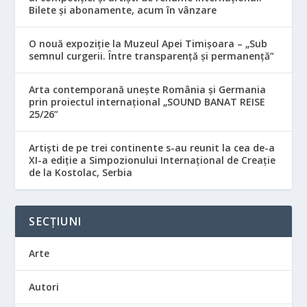
Bilete și abonamente, acum în vânzare
O nouă expoziție la Muzeul Apei Timișoara – „Sub
semnul curgerii. Între transparență și permanență”
Arta contemporană unește România și Germania
prin proiectul internațional „SOUND BANAT REISE
25/26”
Artiști de pe trei continente s-au reunit la cea de-a
XI-a ediție a Simpozionului Internațional de Creație
de la Kostolac, Serbia
SECȚIUNI
Arte
Autori