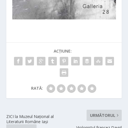
ACȚIUNE:
RATĂ:
URMĂTORUL
ZICI la Muzeul Național al
Literaturii Române Iași
Violonistul francez David