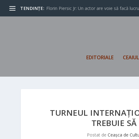
TENDINȚE:
Florin Piersic Jr: Un actor are voie să facă lucrur
EDITORIALE
CEAIU
TURNEUL INTERNAȚI
TREBUIE SĂ
Postat de
Ceașca de Cult