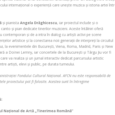
cului internațional o experiență care unește muzica și istoria artei într
ă
și pianista
Angela Drăghicescu
, iar proiectul include și o
nto și pian dedicate tinerilor muzicieni. Aceste întâlniri oferă
iu contemporan și de a intra în dialog cu artiști activi pe scene
elor artistice și la conectarea noii generații de interpreți la circuitul
ului, la evenimentele din București, Viena, Roma, Madrid, Paris și New
ră a Doïnei Lemny, iar concertele de la București și Târgu Jiu vor fi
, care va realiza și un jurnal interactiv dedicat parcursului artistic
re artiști, elevi și public, pe durata turneului.
inistrației Fondului Cultural Național. AFCN nu este responsabilă de
ele proiectului pot fi folosite. Acestea sunt în întregime
G:
rul Național de Artă „Tinerimea Română”