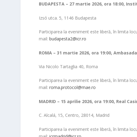
BUDAPESTA – 27 martie 2026, ora 18:00, Inst
Izsó utca. 5, 1146 Budapesta
Participarea la eveniment este liberă, în limita loc
mail:
budapesta2@icr.ro
ROMA – 31 martie 2026, ora 19:00, Ambasada 
Via Nicolo Tartaglia 40, Roma
Participarea la eveniment este liberă, în limita loc
mail:
roma.protocol@mae.ro
MADRID – 15 aprilie 2026, ora 19:00, Real Cas
C. Alcalá, 15, Centro, 28014, Madrid
Participarea la eveniment este liberă, în limita loc
mail:
icrmadrid@icr.ro