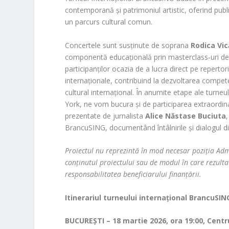
contemporană și patrimoniul artistic, oferind publi
un parcurs cultural comun.
Concertele sunt susținute de soprana
Rodica Vic
componentă educațională prin masterclass-uri de ca
participanților ocazia de a lucra direct pe repertor
internaționale, contribuind la dezvoltarea competenț
cultural internațional. În anumite etape ale turne
York, ne vom bucura și de participarea extraordina
prezentate de jurnalista
Alice Năstase Buciuta
BrancuSING, documentând întâlnirile și dialogul dint
Proiectul nu reprezintă în mod necesar poziţia Adm
conținutul proiectului sau de modul în care rezultat
responsabilitatea beneficiarului finanțării.
Itinerariul turneului internațional BrancuSIN
BUCUREȘTI – 18 martie 2026, ora 19:00, Cent