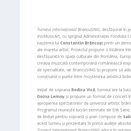
Turneul internațional BrancuSING
, desfășurat în 
InoMusicArt, cu sprijinul Administrației Fondului 
nașterea lui
Constantin Brâncuși
printr-un deme
ale marelui artist. Proiectul propune o întâlnire î
desfășurată în spații culturale din România, Europa
creația muzicală contemporană românească inspira
de specialitate, iar BrancuSING își propune să aduc
construind o punte între moștenirea artistică brân
Inițiat de soprana
Rodica Vică
, turneul are la baz
Doïna Lemny
și propune un format de concert în c
apropierea spectatorilor de universul artistic brânc
Programul reunește lucrări semnate de Erik Satie,
de lieduri pentru soprană și pian compuse de
Sab
acest turneu și prezentate în primă audiție absolut
Turneul Internațional BrancuSING
aduce în prezent 