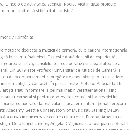
na. Dincolo de activitatea scenică, Rodica Vică inițiază proiecte
 memorie culturală și identitate artistică.
Americii/ România)
promotoare dedicată a muzicii de cameră, cu o carieră internațională
gică la cel mai înalt nivel. Cu peste două decenii de experiență
 rigoarea stilistică, sensibilitatea colaborativă și capacitatea de a
ameral. Din 2019 este Profesor Universitar de Muzică de Cameră la
tea de acompaniament și pregătește tineri pianiști pentru cariere
nstrumentiști și cântăreți. În paralel, este Profesor Asociat la The
tiști aflați în formare la cel mai înalt nivel internațional, fiind
ertoriului cameral și pentru promovarea constantă a creației lui
i pianist colaborator la festivaluri și academii internaționale precum
rts Academy, Seattle Conservatory of Music sau Starling-DeLay
stică a dus-o în numeroase centre culturale din Europa, America de
stigiu. De-a lungul carierei, Angela Drăghicescu a fost pianist oficial în