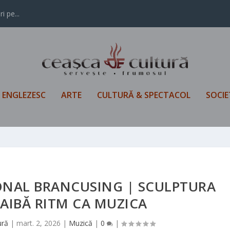
i pe...
L ENGLEZESC
ARTE
CULTURĂ & SPECTACOL
SOCIE
ONAL BRANCUSING | SCULPTURA
 AIBĂ RITM CA MUZICA
ură
|
mart. 2, 2026
|
Muzică
|
0
|