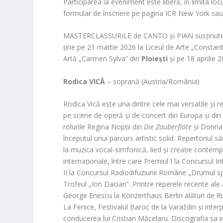
Participarea la eveniment este liberă, în limita loc
formular de înscriere pe pagina ICR New York sau 
MASTERCLASSURILE de CANTO și PIAN susținute d
ține pe 21 martie 2026 la Liceul de Arte „Constant
Artă „Carmen Sylva” din
Ploiești
și pe 18 aprilie 
Rodica
VICĂ
– soprană (Austria/România)
Rodica Vică este una dintre cele mai versatile și r
pe scene de operă și de concert din Europa și din
rolurile Regina Nopții din
Die Zauberflöte
și Donna
începutul unui parcurs artistic solid. Repertoriul 
la muzica vocal-simfonică, lied și creație contem
internaționale, între care Premiul I la Concursul
II la Concursul Radiodifuziunii Române „Drumul sp
Trofeul „Ion Dacian”. Printre reperele recente ale
George Enescu la Konzerthaus Berlin alături de R
La Fenice, Festivalul Baroc de la Varaždin și inte
conducerea lui Cristian Măcelaru. Discografia sa i