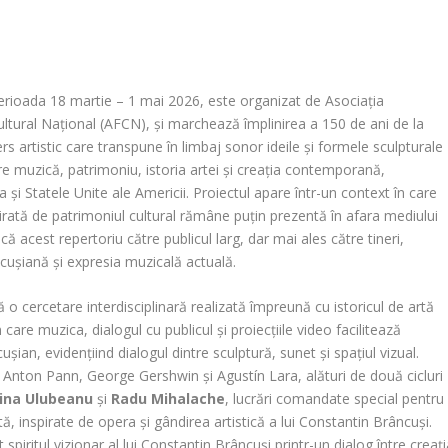
perioada 18 martie – 1 mai 2026, este organizat de Asociația
Cultural Național (AFCN), și marchează împlinirea a 150 de ani de la
rs artistic care transpune în limbaj sonor ideile și formele sculpturale
ntre muzică, patrimoniu, istoria artei și creația contemporană,
 și Statele Unite ale Americii. Proiectul apare într-un context în care
tă de patrimoniul cultural rămâne puțin prezentă în afara mediului
ă acest repertoriu către publicul larg, dar mai ales către tineri,
cușiană și expresia muzicală actuală.
ă o cercetare interdisciplinară realizată împreună cu istoricul de artă
are muzica, dialogul cu publicul și proiecțiile video facilitează
ușian, evidențiind dialogul dintre sculptură, sunet și spațiul vizual.
 Anton Pann, George Gershwin și Agustín Lara, alături de două cicluri
ina Ulubeanu
și
Radu Mihalache
, lucrări comandate special pentru
ă, inspirate de opera și gândirea artistică a lui Constantin Brâncuși.
spiritul vizionar al lui Constantin Brâncuși printr-un dialog între creaț