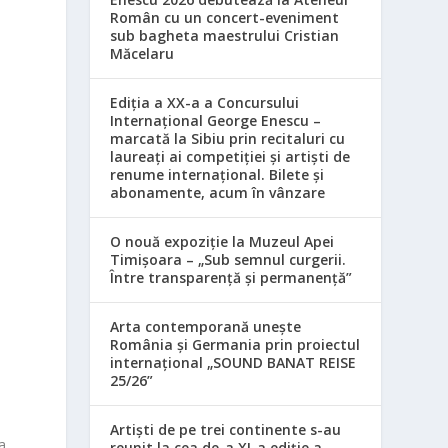
Român cu un concert-eveniment
sub bagheta maestrului Cristian
Măcelaru
Ediția a XX-a a Concursului
Internațional George Enescu –
marcată la Sibiu prin recitaluri cu
laureați ai competiției și artiști de
renume internațional. Bilete și
abonamente, acum în vânzare
O nouă expoziție la Muzeul Apei
Timișoara – „Sub semnul curgerii.
Între transparență și permanență”
Arta contemporană unește
România și Germania prin proiectul
internațional „SOUND BANAT REISE
25/26”
Artiști de pe trei continente s-au
ia
reunit la cea de-a XI-a ediție a