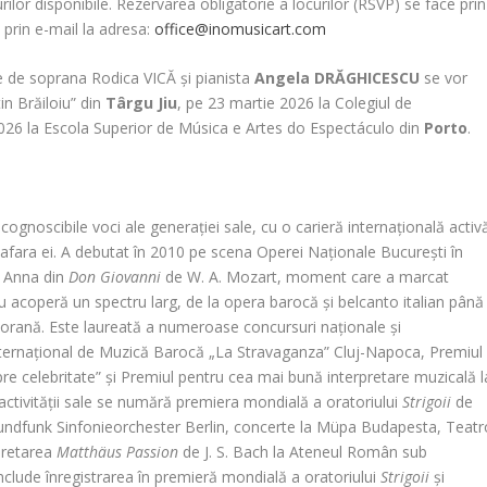
urilor disponibile. Rezervarea obligatorie a locurilor (RSVP) se face prin
prin e-mail la adresa:
office@inomusicart.com
e soprana Rodica VICĂ și pianista
Angela DRĂGHICESCU
se vor
in Brăiloiu” din
Târgu Jiu
, pe 23 martie 2026 la Colegiul de
2026 la Escola Superior de Música e Artes do Espectáculo din
Porto
.
ecognoscibile voci ale generației sale, cu o carieră internațională activ
 afara ei. A debutat în 2010 pe scena Operei Naționale București în
 Anna din
Don Giovanni
de W. A. Mozart, moment care a marcat
său acoperă un spectru larg, de la opera barocă și belcanto italian până
porană. Este laureată a numeroase concursuri naționale și
 Internațional de Muzică Barocă „La Stravaganza” Cluj-Napoca, Premiul
re celebritate” și Premiul pentru cea mai bună interpretare muzicală l
 activității sale se numără premiera mondială a oratoriului
Strigoii
de
undfunk Sinfonieorchester Berlin, concerte la Müpa Budapesta, Teatr
rpretarea
Matthäus Passion
de J. S. Bach la Ateneul Român sub
nclude înregistrarea în premieră mondială a oratoriului
Strigoii
și