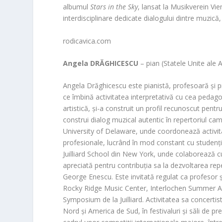
albumul
Stars in the Sky
, lansat la Musikverein Vie
interdisciplinare dedicate dialogului dintre muzică,
rodicavica.com
Angela
DRĂGHICESCU
– pian (Statele Unite ale 
Angela Drăghicescu este pianistă, profesoară și 
ce îmbină activitatea interpretativă cu cea pedago
artistică, și-a construit un profil recunoscut pentru
construi dialog muzical autentic în repertoriul c
University of Delaware, unde coordonează activita
profesionale, lucrând în mod constant cu studenți i
Juilliard School din New York, unde colaborează cu ar
apreciată pentru contribuția sa la dezvoltarea rep
George Enescu. Este invitată regulat ca profesor ș
Rocky Ridge Music Center, Interlochen Summer A
Symposium de la Juilliard. Activitatea sa concerti
Nord și America de Sud, în festivaluri și săli de pre