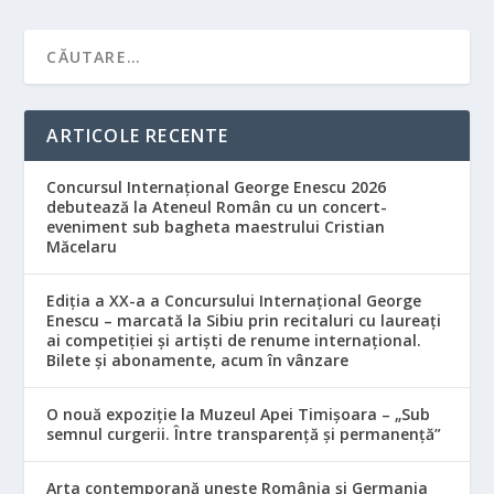
ARTICOLE RECENTE
Concursul Internațional George Enescu 2026
debutează la Ateneul Român cu un concert-
eveniment sub bagheta maestrului Cristian
Măcelaru
Ediția a XX-a a Concursului Internațional George
Enescu – marcată la Sibiu prin recitaluri cu laureați
ai competiției și artiști de renume internațional.
Bilete și abonamente, acum în vânzare
O nouă expoziție la Muzeul Apei Timișoara – „Sub
semnul curgerii. Între transparență și permanență”
Arta contemporană unește România și Germania