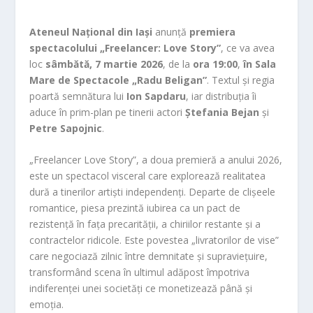
Ateneul Național din Iași
anunță
premiera
spectacolului
„Freelancer: Love Story”
, ce va avea
loc
sâmbătă, 7 martie 2026
, de la
ora 19:00
,
în Sala
Mare de Spectacole „Radu Beligan”
. Textul și regia
poartă semnătura lui
Ion Sapdaru
, iar distribuția îi
aduce în prim-plan pe tinerii actori
Ștefania Bejan
și
Petre Sapojnic
.
„Freelancer Love Story”, a doua premieră a anului 2026,
este un spectacol visceral care explorează realitatea
dură a tinerilor artiști independenți. Departe de clișeele
romantice, piesa prezintă iubirea ca un pact de
rezistență în fața precarității, a chiriilor restante și a
contractelor ridicole. Este povestea „livratorilor de vise”
care negociază zilnic între demnitate și supraviețuire,
transformând scena în ultimul adăpost împotriva
indiferenței unei societăți ce monetizează până și
emoția.