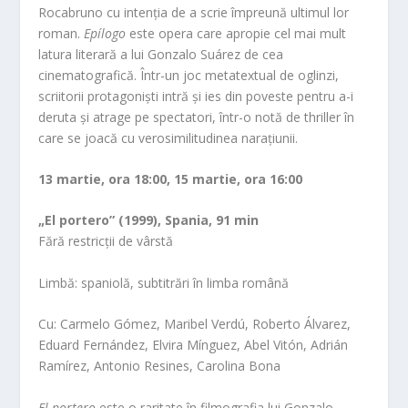
Rocabruno cu intenția de a scrie împreună ultimul lor
roman.
Epílogo
este opera care apropie cel mai mult
latura literară a lui Gonzalo Suárez de cea
cinematografică. Într-un joc metatextual de oglinzi,
scriitorii protagoniști intră și ies din poveste pentru a-i
deruta și atrage pe spectatori, într-o notă de thriller în
care se joacă cu verosimilitudinea narațiunii.
13 martie, ora 18:00, 15 martie, ora 16:00
„El portero” (1999), Spania, 91 min
Fără restricții de vârstă
Limbă: spaniolă, subtitrări în limba română
Cu: Carmelo Gómez, Maribel Verdú, Roberto Álvarez,
Eduard Fernández, Elvira Mínguez, Abel Vitón, Adrián
Ramírez, Antonio Resines, Carolina Bona
El portero
este o raritate în filmografia lui Gonzalo