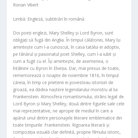
Ronan Vibert
Limbă: Engleză, subtitrări în română
Doi poeți englezi, Mary Shelley și Lord Byron, sunt
obligați să fugă din Anglia. În timpul călătoriei, Mary își
amintește cum l-a cunoscut, în casa tatălui ei adoptiv,
pe tânărul și pasionatul poet Shelley, cum l-a iubit și
cum a fugit cu el. Își amintește, de asemenea, o
întâlnire cu Byron în Elveția. Dar, mai presus de toate,
rememorează o noapte de noiembrie 1816, în timpul
căreia, în timp ce prietenii ei povesteau istorisiri de
groază, ea dădea naștere legendarului monstru al lui
Frankenstein. Atmosfera romantismului, strâns legat de
Lord Byron și Mary Shelley, două dintre figurile sale cele
mai reprezentative, ne apropie de mediul în care a
apărut unul dintre personajele literare emblematice din
toate timpurile: Frankenstein. Rigoarea literară și
compoziția vizuală clar definită, proprie filmului istoric,