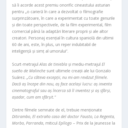
să îi acorde acest premiu onorific cineastului asturian
pentru „o carieră în care a dezvoltat o filmografie
surprinzătoare, în care a experimentat cu toate genurile
și din toate perspectivele, de la film experimental, film
comercial până la adaptări literare proprii și ale altor
creatori. Personaj esențial în cultura spaniolă din ultimii
60 de ani, este, în plus, un reper indubitabil de
inteligență și simț al umorului”.
Scurt-metrajul
Alas de tiniebla
și mediu-metrajul
El
sueño de Malinche
sunt ultimele creații ale lui Gonzalo
Suárez.
„Cu câteva excepții, nu mi-am revăzut filmele.
Dacă aș începe din nou, aș face același lucru: aș inventa
cinematograful sau aș încerca să îl inventez și aș sfârși,
așadar, cum am sfârșit.”
Dintre filmele semnate de el, trebuie menționate
Ditirambo, El extraño caso del doctor Fausto, La Regenta,
Morbo, Parranda
, miticul
Epílogo
– Prix de la Jeunesse la