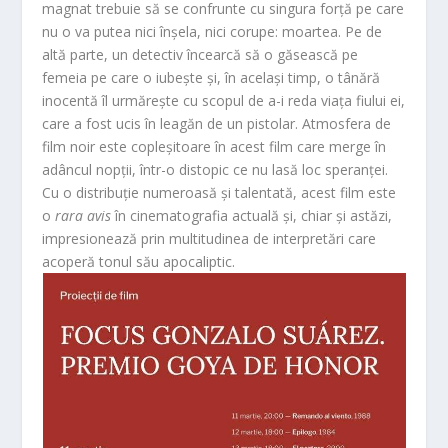
magnat trebuie să se confrunte cu singura forță pe care
nu o va putea nici înșela, nici corupe: moartea. Pe de
altă parte, un detectiv încearcă să o găsească pe
femeia pe care o iubește și, în același timp, o tânără
inocentă îl urmărește cu scopul de a-i reda viața fiului ei,
care a fost ucis în leagăn de un pistolar. Atmosfera de
film noir este copleșitoare în acest film care merge în
adâncul nopții, într-o distopic ce nu lasă loc speranței.
Cu o distribuție numeroasă și talentată, acest film este
o
rara avis
în cinematografia actuală și, chiar și astăzi,
impresionează prin multitudinea de interpretări care
acoperă tonul său apocaliptic.