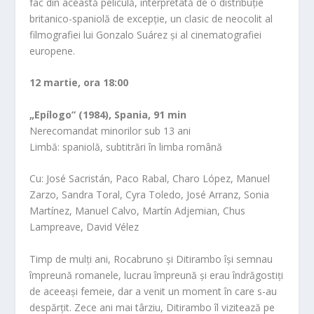
fac din această peliculă, interpretată de o distribuție
britanico-spaniolă de excepție, un clasic de neocolit al
filmografiei lui Gonzalo Suárez și al cinematografiei
europene.
12 martie, ora 18:00
„Epílogo”
(1984), Spania, 91 min
Nerecomandat minorilor sub 13 ani
Limbă: spaniolă, subtitrări în limba română
Cu: José Sacristán, Paco Rabal, Charo López, Manuel
Zarzo, Sandra Toral, Cyra Toledo, José Arranz, Sonia
Martínez, Manuel Calvo, Martín Adjemian, Chus
Lampreave, David Vélez
Timp de mulți ani, Rocabruno și Ditirambo își semnau
împreună romanele, lucrau împreună și erau îndrăgostiți
de aceeași femeie, dar a venit un moment în care s-au
despărțit. Zece ani mai târziu, Ditirambo îl vizitează pe