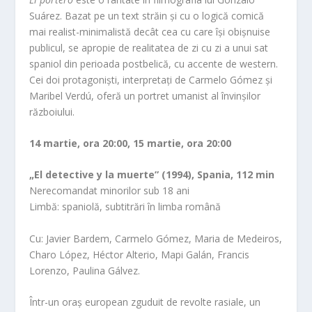
Suárez. Bazat pe un text străin și cu o logică comică
mai realist-minimalistă decât cea cu care își obișnuise
publicul, se apropie de realitatea de zi cu zi a unui sat
spaniol din perioada postbelică, cu accente de western.
Cei doi protagoniști, interpretați de Carmelo Gómez și
Maribel Verdú, oferă un portret umanist al învinșilor
războiului.
14 martie, ora 20:00, 15 martie, ora 20:00
„El detective y la muerte” (1994), Spania, 112 min
Nerecomandat minorilor sub 18 ani
Limbă: spaniolă, subtitrări în limba română
Cu: Javier Bardem, Carmelo Gómez, Maria de Medeiros,
Charo López, Héctor Alterio, Mapi Galán, Francis
Lorenzo, Paulina Gálvez.
Într-un oraș european zguduit de revolte rasiale, un