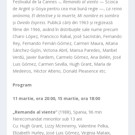
Festivalul de la Cannes –,
Remando al viento
— Scoica
de Argint și Goya pentru cea mai bună regie —,
La reina
anónima, El detective y la muerte, Mi nombre es sombra
și
Oviedo Express
. Publică cărți din 1963 și regizează
filme din 1966, având în distribuțiile sale nume precum
Charo López, Francisco Rabal, José Sacristán, Fernando
Rey, Fernando Fernán-Gómez, Carmen Maura, Aitana
Sánchez-Gijón, Victoria Abril, Marisa Paredes, Maribel
Verdú, Javier Bardem, Carmelo Gómez, Ana Belén, José
Luis Gómez, Carmen Sevilla, Hugh Grant, María de
Medeiros, Héctor Alterio, Donald Pleasence etc.
Program
11 martie, ora 20:00, 15 martie, ora 18:00
„Remando al viento”
(1988), Spania, 96 min
Nerecomandat minorilor sub 13 ani
Cu: Hugh Grant, Lizzy McInnerny, Valentine Pelka,
Elizabeth Hurley, José Luis Gómez, Virginia Mataix,