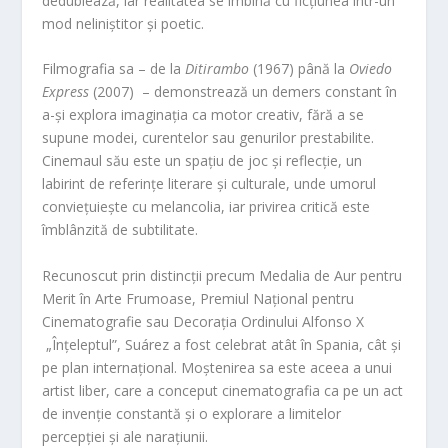
dedublează, iar realitatea se îmbină cu ficțiunea într-un
mod neliniștitor și poetic.
Filmografia sa – de la
Ditirambo
(1967) până la
Oviedo
Express
(2007) – demonstrează un demers constant în
a-și explora imaginația ca motor creativ, fără a se
supune modei, curentelor sau genurilor prestabilite.
Cinemaul său este un spațiu de joc și reflecție, un
labirint de referințe literare și culturale, unde umorul
conviețuiește cu melancolia, iar privirea critică este
îmblânzită de subtilitate.
Recunoscut prin distincții precum Medalia de Aur pentru
Merit în Arte Frumoase, Premiul Național pentru
Cinematografie sau Decorația Ordinului Alfonso X
„Înțeleptul”, Suárez a fost celebrat atât în Spania, cât și
pe plan internațional. Moștenirea sa este aceea a unui
artist liber, care a conceput cinematografia ca pe un act
de invenție constantă și o explorare a limitelor
percepției și ale narațiunii.