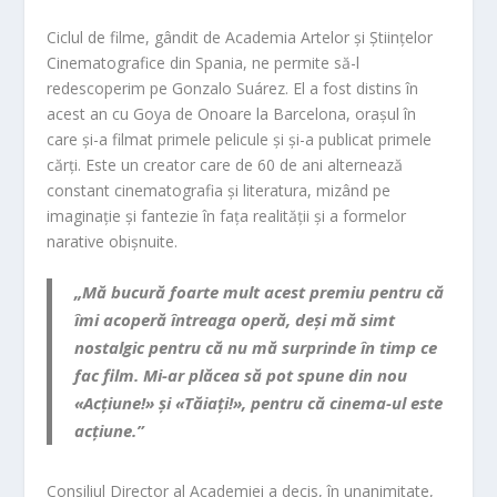
Ciclul de filme, gândit de Academia Artelor și Științelor
Cinematografice din Spania, ne permite să-l
redescoperim pe Gonzalo Suárez. El a fost distins în
acest an cu Goya de Onoare la Barcelona, orașul în
care și-a filmat primele pelicule și și-a publicat primele
cărți. Este un creator care de 60 de ani alternează
constant cinematografia și literatura, mizând pe
imaginație și fantezie în fața realității și a formelor
narative obișnuite.
„Mă bucură foarte mult acest premiu pentru că
îmi acoperă întreaga operă, deși mă simt
nostalgic pentru că nu mă surprinde în timp ce
fac film. Mi-ar plăcea să pot spune din nou
«Acțiune!» și «Tăiați!», pentru că cinema-ul este
acțiune.”
Consiliul Director al Academiei a decis, în unanimitate,