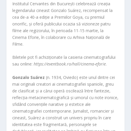
Institutul Cervantes din București celebrează creația
legendarului cineast Gonzalo Suárez, recompensat la
cea de-a 40-a ediție a Premiilor Goya, cu premiul
onorific, și oferă publicului ocazia să vizioneze patru
filme ale regizorului, în perioada 11-15 martie, la
Cinema Eforie, în colaborare cu Arhiva Națională de
Filme.
Biletele pot fi achiziționate la casieria cinematografului
sau online:
https://eventbook.ro/hall/cinema-eforie
.
Gonzalo Suárez
(n. 1934, Oviedo) este unul dintre cei
mai originali creatori ai cinematografiei spaniole, greu
de clasificat și a cărui operă oscilează între fantezie,
reflecția metacinematografică și umorul cu note ironice,
sfidând convențiile narative și estetice ale
cinematografiei contemporane. Jurnalist, romancier și
cineast, Suárez a construit un univers propriu în care
identitatea este fragmentară, personajele se