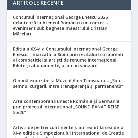
ARTICOLE RECENTE
Concursul Internațional George Enescu 2026
debutează la Ateneul Român cu un concert-
eveniment sub bagheta maestrului Cristian
Măcelaru
Ediția a XX-a a Concursului Internațional George
Enescu – marcată la Sibiu prin recitaluri cu laureați
ai competiției și artiști de renume internațional.
Bilete și abonamente, acum în vânzare
O nouă expoziție la Muzeul Apei Timișoara – „Sub
semnul curgerii. Între transparență și permanență”
Arta contemporană unește România și Germania
prin proiectul internațional „SOUND BANAT REISE
25/26”
Artiști de pe trei continente s-au reunit la cea de-a
XI-a ediție a Simpozionului Internațional de Creație