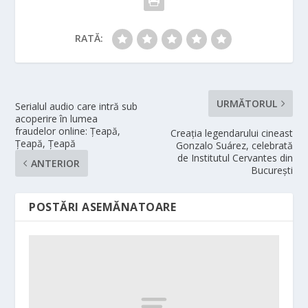
RATĂ:
URMĂTORUL
Serialul audio care intră sub
acoperire în lumea
fraudelor online: Țeapă,
Creația legendarului cineast
Țeapă, Țeapă
Gonzalo Suárez, celebrată
de Institutul Cervantes din
ANTERIOR
București
POSTĂRI ASEMĂNATOARE