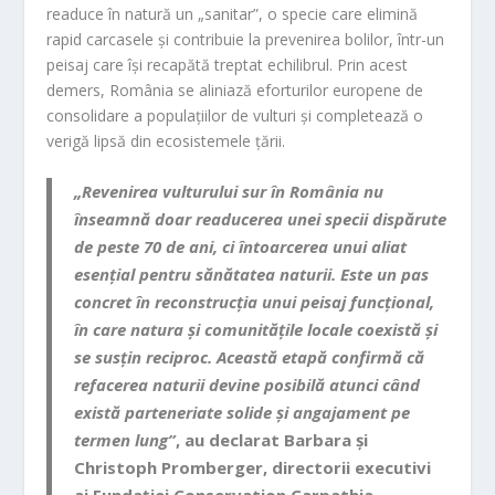
readuce în natură un „sanitar”, o specie care elimină
rapid carcasele și contribuie la prevenirea bolilor, într-un
peisaj care își recapătă treptat echilibrul. Prin acest
demers, România se aliniază eforturilor europene de
consolidare a populațiilor de vulturi și completează o
verigă lipsă din ecosistemele țării.
„Revenirea vulturului sur în România nu
înseamnă doar readucerea unei specii dispărute
de peste 70 de ani, ci întoarcerea unui aliat
esențial pentru sănătatea naturii. Este un pas
concret în reconstrucția unui peisaj funcțional,
în care natura și comunitățile locale coexistă și
se susțin reciproc. Această etapă confirmă că
refacerea naturii devine posibilă atunci când
există parteneriate solide și angajament pe
termen lung”
, au declarat Barbara și
Christoph Promberger, directorii executivi