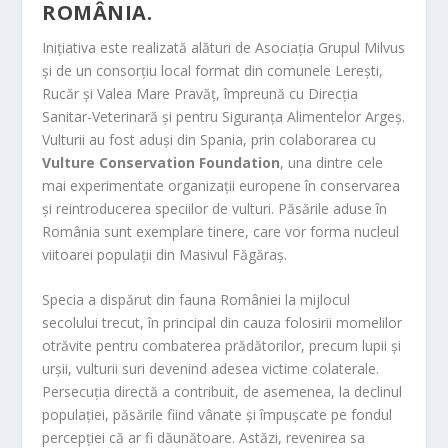
ROMÂNIA.
Inițiativa este realizată alături de Asociația Grupul Milvus
și de un consorțiu local format din comunele Lerești,
Rucăr și Valea Mare Pravăț, împreună cu Direcția
Sanitar-Veterinară și pentru Siguranța Alimentelor Argeș.
Vulturii au fost aduși din Spania, prin colaborarea cu
Vulture Conservation Foundation
, una dintre cele
mai experimentate organizații europene în conservarea
și reintroducerea speciilor de vulturi. Păsările aduse în
România sunt exemplare tinere, care vor forma nucleul
viitoarei populații din Masivul Făgăraș.
Specia a dispărut din fauna României la mijlocul
secolului trecut, în principal din cauza folosirii momelilor
otrăvite pentru combaterea prădătorilor, precum lupii și
urșii, vulturii suri devenind adesea victime colaterale.
Persecuția directă a contribuit, de asemenea, la declinul
populației, păsările fiind vânate și împușcate pe fondul
percepției că ar fi dăunătoare. Astăzi, revenirea sa