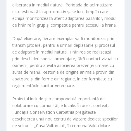
eliberarea în mediul natural. Perioada de aclimatizare
este estimată la aproximativ șase luni, timp în care
echipa monitorizează atent adaptarea păsărilor, modul
de hrănire în grup și competiția pentru accesul la hrană.
După eliberare, fiecare exemplar va fi monitorizat prin
transmițătoare, pentru a urmări deplasările și procesul
de adaptare în mediul natural. Hrănirea se realizează
prin deschideri special amenajate, fără contact vizual cu
oamenii, pentru a evita asocierea prezenței umane cu
sursa de hrană. Resturile de origine animală provin din
abatoare și din ferme din regiune, în conformitate cu
reglementările sanitar-veterinare.
Proiectul include și o componentă importantă de
colaborare cu comunitățile locale. În acest context,
Fundația Conservation Carpathia pregătește
deschiderea unui nou centru de vizitare dedicat speciilor
de vulturi – „Casa Vulturului”, în comuna Valea Mare