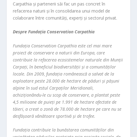
Carpathia și partenerii săi fac un pas concret în
refacerea naturii și în consolidarea unui model de
colaborare între comunități, experți și sectorul privat.
Despre Fundația Conservation Carpathia
Fundația Conservation Carpathia este cel mai mare
proiect de conservare a naturii din Europa, care
contribuie la refacerea ecosistemelor naturale din Munții
Carpați, în beneficiul biodiversității și a comunităților
locale. Din 2009, fundația românească a salvat de la
exploatare peste 28.000 de hectare de păduri și pășuni
alpine în sud estul Carpaților Meridionali,
achiziționându-le cu scop de conservare, a plantat peste
4,5 milioane de puieți pe 1.991 de hectare afectate de
tăieri, a creat o zonă de 78.000 de hectare pe care nu se
desfășoară vânătoare sportivă și de trofee.
Fundația contribuie la bunăstarea comunităților din
vecinătatea pădurilor protejate prin proiecte sociale, de