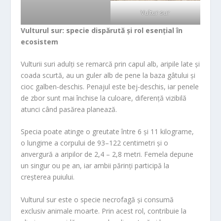
Vultur sur
Vulturul sur: specie dispărută și rol esențial în
ecosistem
Vulturii suri adulți se remarcă prin capul alb, aripile late și
coada scurtă, au un guler alb de pene la baza gâtului și
cioc galben-deschis. Penajul este bej-deschis, iar penele
de zbor sunt mai închise la culoare, diferență vizibilă
atunci când pasărea planează.
Specia poate atinge o greutate între 6 și 11 kilograme,
o lungime a corpului de 93–122 centimetri și o
anvergură a aripilor de 2,4 – 2,8 metri. Femela depune
un singur ou pe an, iar ambii părinți participă la
creșterea puiului.
Vulturul sur este o specie necrofagă și consumă
exclusiv animale moarte. Prin acest rol, contribuie la