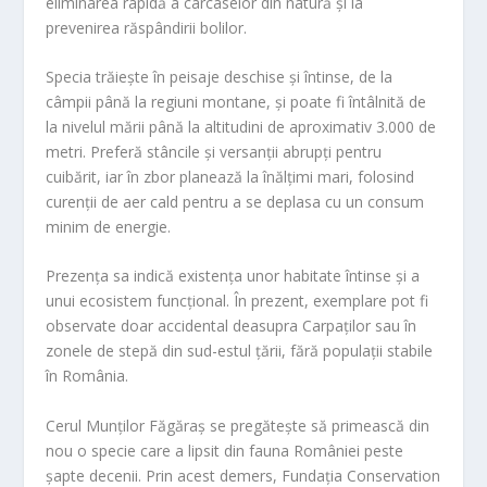
eliminarea rapidă a carcaselor din natură și la
prevenirea răspândirii bolilor.
Specia trăiește în peisaje deschise și întinse, de la
câmpii până la regiuni montane, și poate fi întâlnită de
la nivelul mării până la altitudini de aproximativ 3.000 de
metri. Preferă stâncile și versanții abrupți pentru
cuibărit, iar în zbor planează la înălțimi mari, folosind
curenții de aer cald pentru a se deplasa cu un consum
minim de energie.
Prezența sa indică existența unor habitate întinse și a
unui ecosistem funcțional. În prezent, exemplare pot fi
observate doar accidental deasupra Carpaților sau în
zonele de stepă din sud-estul țării, fără populații stabile
în România.
Cerul Munților Făgăraș se pregătește să primească din
nou o specie care a lipsit din fauna României peste
șapte decenii. Prin acest demers, Fundația Conservation