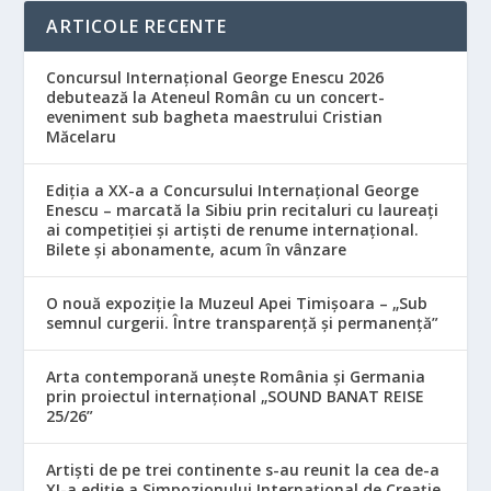
ARTICOLE RECENTE
Concursul Internațional George Enescu 2026
debutează la Ateneul Român cu un concert-
eveniment sub bagheta maestrului Cristian
Măcelaru
Ediția a XX-a a Concursului Internațional George
Enescu – marcată la Sibiu prin recitaluri cu laureați
ai competiției și artiști de renume internațional.
Bilete și abonamente, acum în vânzare
O nouă expoziție la Muzeul Apei Timișoara – „Sub
semnul curgerii. Între transparență și permanență”
Arta contemporană unește România și Germania
prin proiectul internațional „SOUND BANAT REISE
25/26”
Artiști de pe trei continente s-au reunit la cea de-a
XI-a ediție a Simpozionului Internațional de Creație