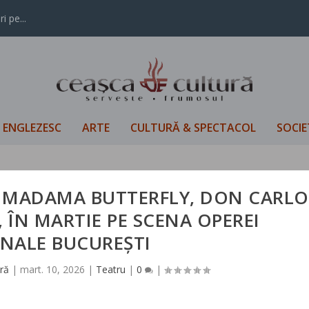
i pe...
L ENGLEZESC
ARTE
CULTURĂ & SPECTACOL
SOCIE
 MADAMA BUTTERFLY, DON CARLO
, ÎN MARTIE PE SCENA OPEREI
NALE BUCUREȘTI
ră
|
mart. 10, 2026
|
Teatru
|
0
|