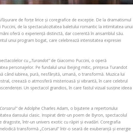
șurare de forțe lirice și coregrafice de excepție. De la dramatismul
Puccini, de la spectaculozitatea baletului romantic la intimitatea unui
ămâni oferă o experiență distinctă, dar coerentă în ansamblul său.
antul unui program bogat, care celebrează intensitatea expresiei
pectacolelor cu
„Turandot”
de Giacomo Puccini, o operă
atea personajelor. Pe fundalul unui Beijing mitic, prințesa Turandot
ână când iubirea, pură, nesfârșită, umană, o transformă. Muzica lui
estral, creează o atmosferă misterioasă și vibrantă, în care celebrul
scendenței. Un spectacol grandios, în care fastul vizual susține ideea
Corsarul”
de Adolphe Charles Adam, o bijuterie a repertoriului
tatea dansului clasic. Inspirat dintr-un poem de Byron, spectacolul
dragoste, într-un univers exotic cu răpiri și evadări. Coregrafia
melodică transformă „Corsarul” într-o seară de exuberanță și energie