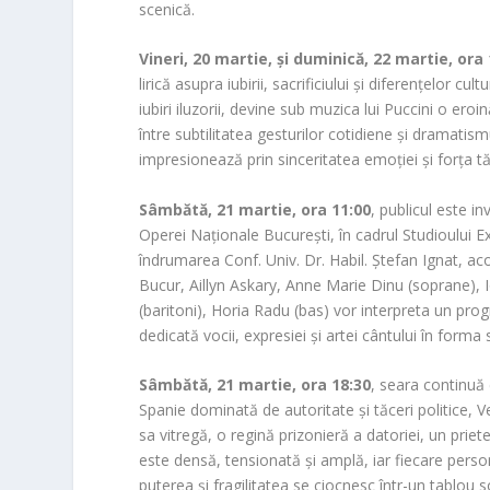
scenică.
Vineri, 20 martie, și duminică, 22 martie, ora
lirică asupra iubirii, sacrificiului și diferențelor c
iubiri iluzorii, devine sub muzica lui Puccini o ero
între subtilitatea gesturilor cotidiene și dramatis
impresionează prin sinceritatea emoției și forța tă
Sâmbătă, 21 martie, ora 11:00
, publicul este in
Operei Naționale București, în cadrul Studioului E
îndrumarea Conf. Univ. Dr. Habil. Ștefan Ignat, a
Bucur, Aillyn Askary, Anne Marie Dinu (soprane), 
(baritoni), Horia Radu (bas) vor interpreta un progr
dedicată vocii, expresiei și artei cântului în forma
Sâmbătă, 21 martie, ora 18:30
, seara continu
Spanie dominată de autoritate și tăceri politice
sa vitregă, o regină prizonieră a datoriei, un priet
este densă, tensionată și amplă, iar fiecare persona
puterea și fragilitatea se ciocnesc într-un tablou