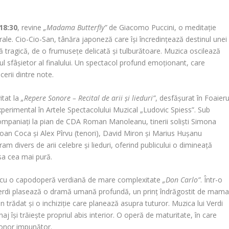
 18:30
, revine
„Madama Butterfly”
de Giacomo Puccini, o meditație
ulturale. Cio-Cio-San, tânăra japoneză care își încredințează destinul unei
ină tragică, de o frumusețe delicată și tulburătoare. Muzica oscilează
mul sfâșietor al finalului. Un spectacol profund emoționant, care
cerii dintre note.
vitat la
„Repere Sonore – Recital de arii și lieduri”
, desfășurat în Foaieru
xperimental în Artele Spectacolului Muzical „Ludovic Spiess”. Sub
companiați la pian de CDA Roman Manoleanu, tinerii soliști Simona
Ioan Coca și Alex Pîrvu (tenori), David Miron și Marius Hușanu
am divers de arii celebre și lieduri, oferind publicului o dimineață
 sa cea mai pură.
ă cu o capodoperă verdiană de mare complexitate
„Don Carlo”
. Într-o
, Verdi plasează o dramă umană profundă, un prinț îndrăgostit de mam
en trădat și o inchiziție care planează asupra tuturor. Muzica lui Verdi
j își trăiește propriul abis interior. O operă de maturitate, în care
 sonor impunător.