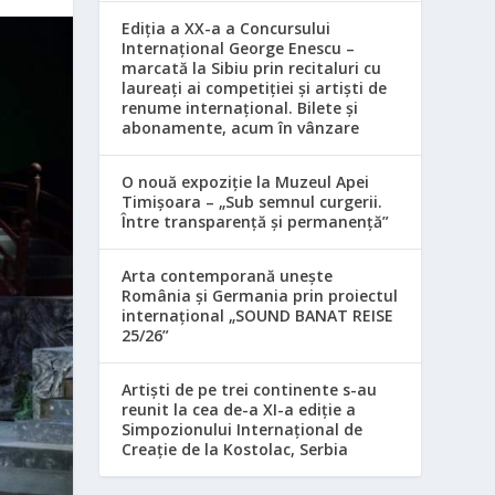
Ediția a XX-a a Concursului
Internațional George Enescu –
marcată la Sibiu prin recitaluri cu
laureați ai competiției și artiști de
renume internațional. Bilete și
abonamente, acum în vânzare
O nouă expoziție la Muzeul Apei
Timișoara – „Sub semnul curgerii.
Între transparență și permanență”
Arta contemporană unește
România și Germania prin proiectul
internațional „SOUND BANAT REISE
25/26”
Artiști de pe trei continente s-au
reunit la cea de-a XI-a ediție a
Simpozionului Internațional de
Creație de la Kostolac, Serbia