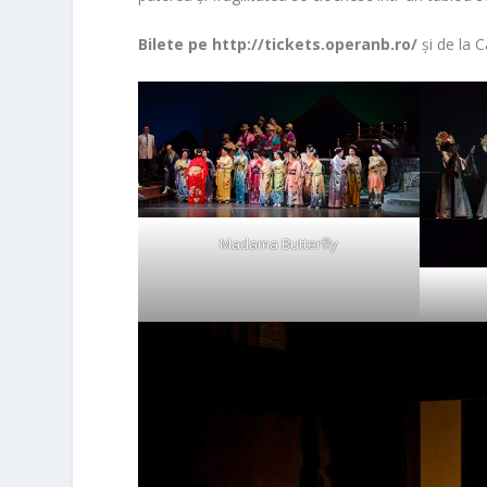
Bilete pe http://tickets.operanb.ro/
și de la 
Madama Butterfly