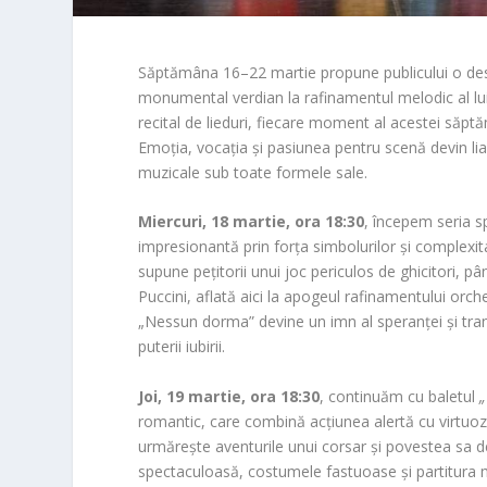
Săptămâna 16–22 martie propune publicului o desfă
monumental verdian la rafinamentul melodic al lui 
recital de lieduri, fiecare moment al acestei săpt
Emoția, vocația și pasiunea pentru scenă devin li
muzicale sub toate formele sale.
Miercuri, 18 martie, ora 18:30
, începem seria s
impresionantă prin forța simbolurilor și complexit
supune pețitorii unui joc periculos de ghicitori, p
Puccini, aflată aici la apogeul rafinamentului orch
„Nessun dorma” devine un imn al speranței și tran
puterii iubirii.
Joi, 19 martie, ora 18:30
, continuăm cu baletul
„
romantic, care combină acțiunea alertă cu virtuozi
urmărește aventurile unui corsar și povestea sa de 
spectaculoasă, costumele fastuoase și partitura 