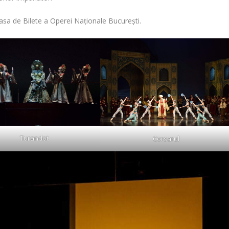
Casa de Bilete a Operei Naționale București.
Turandot
Corsarul