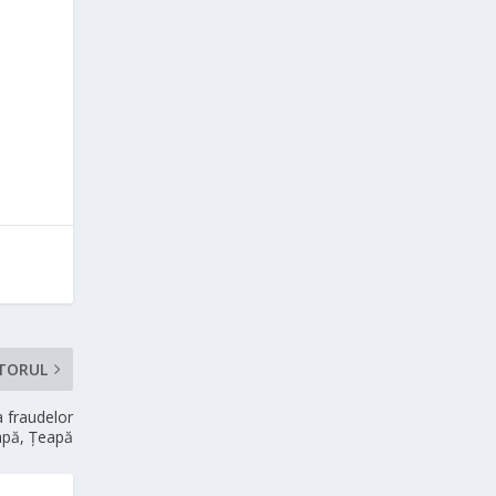
TORUL
a fraudelor
apă, Țeapă