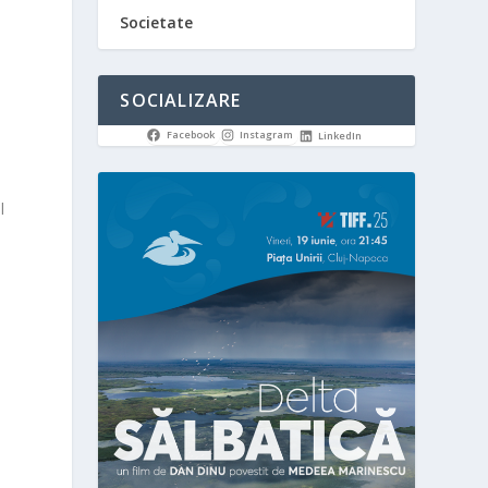
Societate
SOCIALIZARE
Facebook
Instagram
LinkedIn
l
a