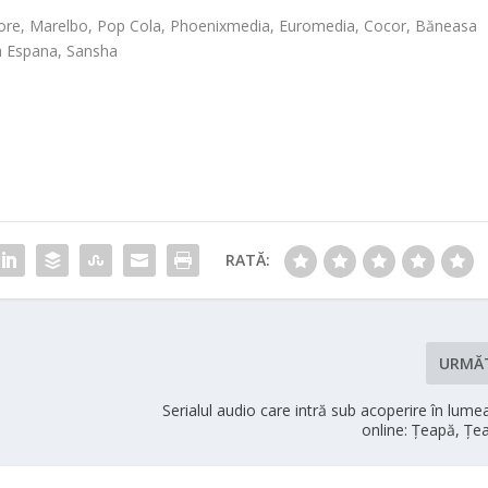
ore, Marelbo, Pop Cola, Phoenixmedia, Euromedia, Cocor, Băneasa
sa Espana, Sansha
RATĂ:
URMĂ
Serialul audio care intră sub acoperire în lume
online: Țeapă, Țe