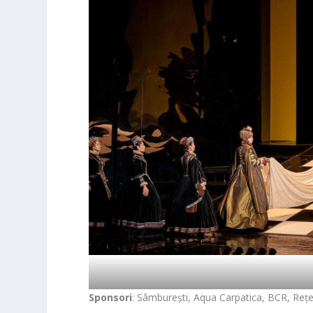
Sponsori
: Sâmburești, Aqua Carpatica, BCR, Rețe