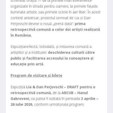
schimbat orașul — de la primele mari evenimente
organizate în stradă pentru oameni, la primele fațade
iluminate artistic sau primele scene în aer liber. În acest
context aniversar, proiectul semnat de Lia și Dan
Perjovschi devine o nouă „primă dată”:
prima
retrospectivă comună a celor doi artiști realizată
în România.
Expozițiareflectă, totodată, și misiunea comună a
artiștilor și a instituției:
deschiderea culturii către
public și facilitarea accesului la cunoaștere și
educație prin artă
.
Program de vizitare și bilete
Expoziția
Lia & Dan Perjovschi – DRAFT pentru o
retrospectivă comună,
de la
ARCUB – Hanul
Gabroveni,
va putea fi vizitată în perioada
3 aprilie –
26 iulie 2026
, conform următorului program: