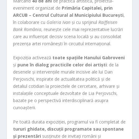
Marcând
40 de ani
de practică artistică, proiectul-
eveniment organizat de
Primăria Capitalei, prin
ARCUB – Centrul Cultural al Municipiului București
,
în colaborare cu
Galeria Ivan
și cu sprijinul
Raiffeisen
Bank România
, reunește cele mai reprezentative lucrări
care au influențat decisiv scena locală și au consolidat
prezența artei românești în circuitul internațional.
Expoziția activează
toate spațiile Hanului Gabroveni
și
pune în dialog practicile celor doi artiști
: de la
desenele și intervențiile murale incisive ale lui Dan
Perjovschi, inspirate de actualitatea politică și de
detaliul cotidian la proiectele de cercetare, arhivare și
instalațiile conceptuale dezvoltate de Lia Perjovschi,
bazate pe o perspectivă interdisciplinară asupra
cunoașterii.
Pe toată durata expoziției, programul va fi completat de
tururi ghidate, discuții programate sau spontane
și prezentări
susținute de invitați români și