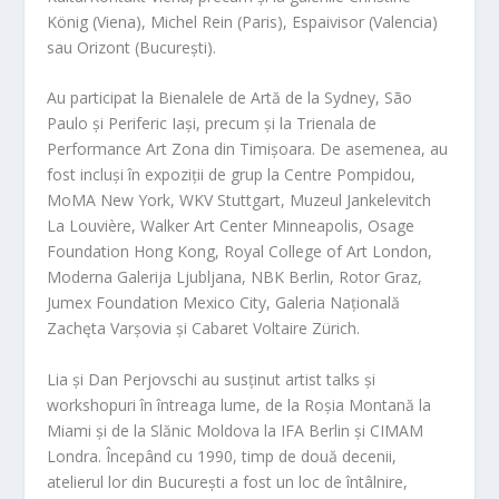
König (Viena), Michel Rein (Paris), Espaivisor (Valencia)
sau Orizont (București).
Au participat la Bienalele de Artă de la Sydney, São
Paulo și Periferic Iași, precum și la Trienala de
Performance Art Zona din Timișoara. De asemenea, au
fost incluși în expoziții de grup la Centre Pompidou,
MoMA New York, WKV Stuttgart, Muzeul Jankelevitch
La Louvière, Walker Art Center Minneapolis, Osage
Foundation Hong Kong, Royal College of Art London,
Moderna Galerija Ljubljana, NBK Berlin, Rotor Graz,
Jumex Foundation Mexico City, Galeria Națională
Zachęta Varșovia și Cabaret Voltaire Zürich.
Lia și Dan Perjovschi au susținut artist talks și
workshopuri în întreaga lume, de la Roșia Montană la
Miami și de la Slănic Moldova la IFA Berlin și CIMAM
Londra. Începând cu 1990, timp de două decenii,
atelierul lor din București a fost un loc de întâlnire,