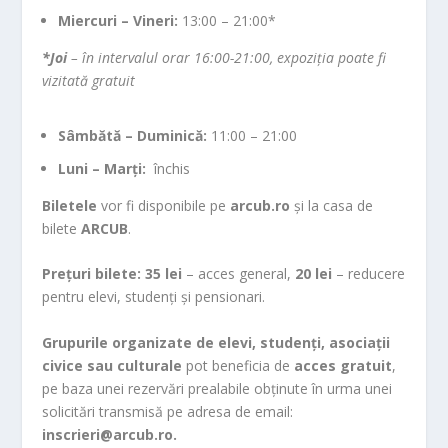
Miercuri – Vineri:
13:00 – 21:00*
*Joi
– în intervalul orar 16:00-21:00, expoziția poate fi
vizitată gratuit
Sâmbătă – Duminică:
11:00 – 21:00
Luni – Marți:
închis
Biletele
vor fi disponibile pe
arcub.ro
și la casa de
bilete
ARCUB
.
Prețuri bilete: 35 lei
– acces general,
20 lei
– reducere
pentru elevi, studenți și pensionari.
Grupurile organizate de elevi, studenți, asociații
civice sau culturale
pot beneficia de
acces gratuit
,
pe baza unei rezervări prealabile obținute în urma unei
solicitări transmisă pe adresa de email:
inscrieri@arcub.ro.