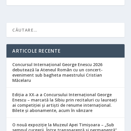
ARTICOLE RECENTE
Concursul Internațional George Enescu 2026
debutează la Ateneul Român cu un concert-
eveniment sub bagheta maestrului Cristian
Măcelaru
Ediția a XX-a a Concursului Internațional George
Enescu – marcată la Sibiu prin recitaluri cu laureați
ai competiției și artiști de renume internațional.
Bilete și abonamente, acum în vânzare
O nouă expoziție la Muzeul Apei Timișoara – „Sub
semnul curgerii. Între transparență și permanență”