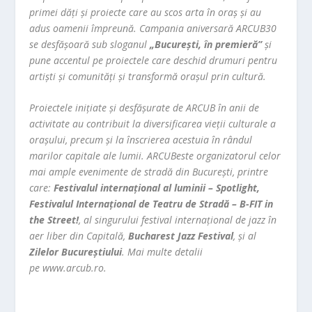
primei dăți și proiecte care au scos arta în oraș și au
adus oamenii împreună. Campania aniversară ARCUB30
se desfășoară sub sloganul
„București, în premieră”
și
pune accentul pe proiectele care deschid drumuri pentru
artiști și comunități și transformă orașul prin cultură.
Proiectele inițiate și desfășurate de ARCUB în anii de
activitate au contribuit la diversificarea vieții culturale a
orașului, precum și la înscrierea acestuia în rândul
marilor capitale ale lumii. ARCUBeste organizatorul celor
mai ample evenimente de stradă din București, printre
care:
Festivalul internațional al luminii – Spotlight,
Festivalul Internațional de Teatru de Stradă – B-FIT in
the Street!
, al singurului festival internațional de jazz în
aer liber din Capitală,
Bucharest Jazz Festival
, și al
Zilelor Bucureștiului
. Mai multe detalii
pe www.arcub.ro.