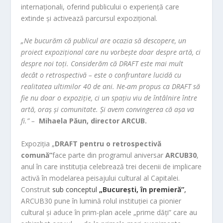
internaționali, oferind publicului o experiență care
extinde și activează parcursul expozițional.
„Ne bucurăm că publicul are ocazia să descopere, un
proiect expozițional care nu vorbește doar despre artă, ci
despre noi toți. Considerăm că DRAFT este mai mult
decât o retrospectivă – este o confruntare lucidă cu
realitatea ultimilor 40 de ani. Ne-am propus ca DRAFT să
fie nu doar o expoziție, ci un spațiu viu de întâlnire între
artă, oraș și comunitate. Și avem convingerea că așa va
fi.” –
Mihaela Păun, director ARCUB.
Expoziția „
DRAFT pentru o retrospectivă
comună”
face parte din programul aniversar
ARCUB30
,
anul în care instituția celebrează trei decenii de implicare
activă în modelarea peisajului cultural al Capitalei.
Construit
sub conceptul
„București, în premieră”
,
ARCUB30 pune în lumină rolul instituției ca pionier
cultural și aduce în prim-plan acele „prime dăți” care au