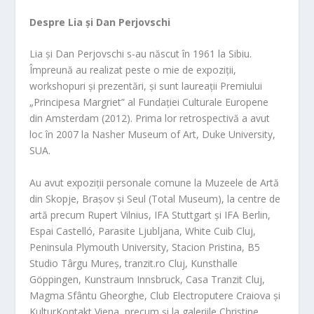
Despre Lia și Dan Perjovschi
Lia și Dan Perjovschi s-au născut în 1961 la Sibiu.
Împreună au realizat peste o mie de expoziții,
workshopuri și prezentări, și sunt laureații Premiului
„Principesa Margriet” al Fundației Culturale Europene
din Amsterdam (2012). Prima lor retrospectivă a avut
loc în 2007 la Nasher Museum of Art, Duke University,
SUA.
Au avut expoziții personale comune la Muzeele de Artă
din Skopje, Brașov și Seul (Total Museum), la centre de
artă precum Rupert Vilnius, IFA Stuttgart și IFA Berlin,
Espai Castelló, Parasite Ljubljana, White Cuib Cluj,
Peninsula Plymouth University, Stacion Pristina, B5
Studio Târgu Mureș, tranzit.ro Cluj, Kunsthalle
Göppingen, Kunstraum Innsbruck, Casa Tranzit Cluj,
Magma Sfântu Gheorghe, Club Electroputere Craiova și
KulturKontakt Viena, precum și la galeriile Christine