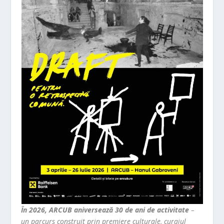
În 2026, ARCUB aniversează 30 de ani de activitate
–
un parcurs construit prin premiere culturale, curajul