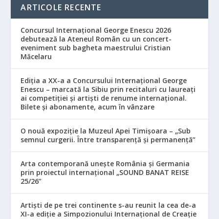
ARTICOLE RECENTE
Concursul Internațional George Enescu 2026
debutează la Ateneul Român cu un concert-
eveniment sub bagheta maestrului Cristian
Măcelaru
Ediția a XX-a a Concursului Internațional George
Enescu – marcată la Sibiu prin recitaluri cu laureați
ai competiției și artiști de renume internațional.
Bilete și abonamente, acum în vânzare
O nouă expoziție la Muzeul Apei Timișoara – „Sub
semnul curgerii. Între transparență și permanență”
Arta contemporană unește România și Germania
prin proiectul internațional „SOUND BANAT REISE
25/26”
Artiști de pe trei continente s-au reunit la cea de-a
XI-a ediție a Simpozionului Internațional de Creație