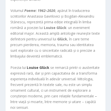
Volumul
Poeme: 1962–2020
, apărut în traducerea
scriitorilor Anastasia Gavrilovici și Bogdan-Alexandru
Stănescu, reprezintă prima ediție integrală în limba
română a poeziei lui
Louise Glück
: un eveniment
editorial major. Această amplă antologie reunește texte
definitorii pentru universul lui
Glück
, în care teme
precum pierderea, memoria, trauma sau identitatea
sunt explorate cu o sinceritate radicală și o precizie a
limbajului devenită emblematică.
Poezia lui
Louise Glück
se remarcă printr-o austeritate
expresivă rară, dar și prin capacitatea de a transforma
experiența individuală în adevăr universal. Mitologia,
frecvent prezentă în textele sale, nu este un simplu
ornament cultural, ci un instrument de explorare a
conștiinței moderne, prin care relațiile fundamentale
–
între viață și moarte, între memorie și uitare – capătă
noi sensuri.