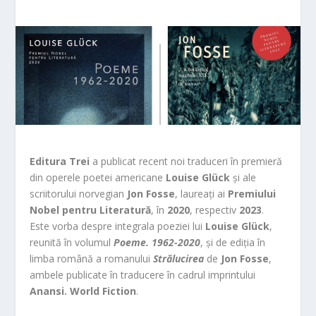
Editura Trei
a publicat recent noi traduceri în premieră
din operele poetei americane
Louise Glück
și ale
scriitorului norvegian
Jon Fosse
, laureați ai
Premiului
Nobel pentru Literatură
, în
2020
, respectiv
2023
.
Este vorba despre integrala poeziei lui
Louise Glück
,
reunită în volumul
Poeme. 1962-2020
, și de ediția în
limba română a romanului
Strălucirea
de
Jon Fosse
,
ambele publicate în traducere în cadrul imprintului
Anansi. World Fiction
.