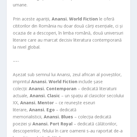
umane.
Prin aceste apariții,
Anansi. World Fiction
le oferă
cititorilor din România nu doar două cărți esențiale, ci și
ocazia de a descoperi, în limba română, două universuri
literare care au marcat decisiv literatura contemporană
la nivel global.
––-
Așezat sub semnul lui Anansi, zeul african al poveștilor,
imprintul
Anansi. World Fiction
include șase
colecții:
Anansi. Contemporan
– dedicată literaturii
actuale,
Anansi. Clasic
– un spațiu al clasicilor secolului
XX,
Anansi. Mentor
– ce reunește eseuri
literare,
Anansi. Ego
– dedicată
memorialisticii,
Anansi. Blues
– colecția dedicată
poeziei și
Anansi.
Port Royal
– dedicată călătoriilor,
descoperirilor, felului în care oamenii s-au raportat de-a