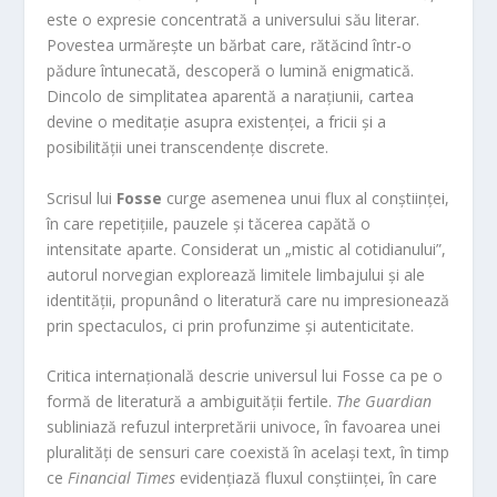
este o expresie concentrată a universului său literar.
Povestea urmărește un bărbat care, rătăcind într-o
pădure întunecată, descoperă o lumină enigmatică.
Dincolo de simplitatea aparentă a narațiunii, cartea
devine o meditație asupra existenței, a fricii și a
posibilității unei transcendențe discrete.
Scrisul lui
Fosse
curge asemenea unui flux al conștiinței,
în care repetițiile, pauzele și tăcerea capătă o
intensitate aparte. Considerat un „mistic al cotidianului”,
autorul norvegian explorează limitele limbajului și ale
identității, propunând o literatură care nu impresionează
prin spectaculos, ci prin profunzime și autenticitate.
Critica internațională descrie universul lui Fosse ca pe o
formă de literatură a ambiguității fertile.
The Guardian
subliniază refuzul interpretării univoce, în favoarea unei
pluralități de sensuri care coexistă în același text, în timp
ce
Financial Times
evidențiază fluxul conștiinței, în care