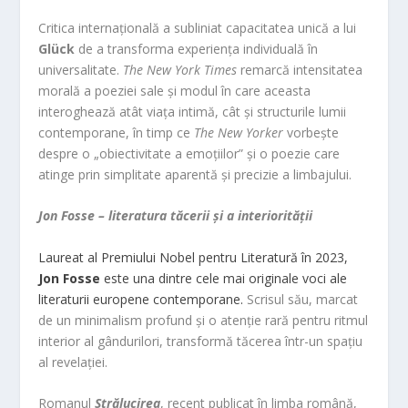
Critica internațională a subliniat capacitatea unică a lui
Glück
de a transforma experiența individuală în
universalitate.
The New York Times
remarcă intensitatea
morală a poeziei sale și modul în care aceasta
interoghează atât viața intimă, cât și structurile lumii
contemporane, în timp ce
The New Yorker
vorbește
despre o „obiectivitate a emoțiilor” și o poezie care
atinge prin simplitate aparentă și precizie a limbajului.
Jon Fosse – literatura tăcerii și a interiorității
Laureat al Premiului Nobel pentru Literatură în 2023,
Jon Fosse
este una dintre cele mai originale voci ale
literaturii europene contemporane.
Scrisul său, marcat
de un minimalism profund și o atenție rară pentru ritmul
interior al gândurilori, transformă tăcerea într-un spațiu
al revelației.
Romanul
Strălucirea
, recent publicat în limba română,