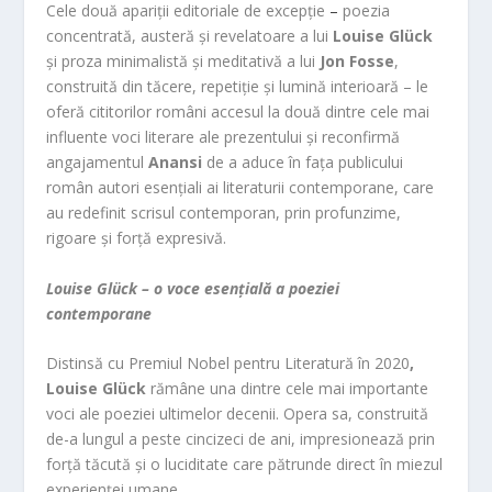
Cele două apariții editoriale de excepție
–
poezia
concentrată, austeră și revelatoare a lui
Louise Glück
și proza minimalistă și meditativă a lui
Jon Fosse
,
construită din tăcere, repetiție și lumină interioară – le
oferă cititorilor români accesul la două dintre cele mai
influente voci literare ale prezentului și reconfirmă
angajamentul
Anansi
de a aduce în fața publicului
român autori esențiali ai literaturii contemporane, care
au redefinit scrisul contemporan, prin profunzime,
rigoare și forță expresivă.
Louise Glück – o voce esențială a poeziei
contemporane
Distinsă cu Premiul Nobel pentru Literatură în 2020
,
Louise Glück
rămâne una dintre cele mai importante
voci ale poeziei ultimelor decenii. Opera sa, construită
de-a lungul a peste cincizeci de ani, impresionează prin
forță tăcută și o luciditate care pătrunde direct în miezul
experienței umane.