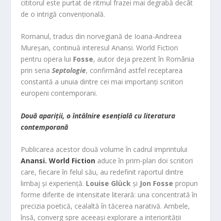
cititorul este purtat de ritmul frazei mai degrabă decât
de o intrigă convențională.
Romanul, tradus din norvegiană de Ioana-Andreea
Mureșan, continuă interesul Anansi. World Fiction
pentru opera lui
Fosse
, autor deja prezent în România
prin seria
Septologie
, confirmând astfel receptarea
constantă a unuia dintre cei mai importanți scriitori
europeni contemporani.
Două apariții, o întâlnire esențială cu literatura
contemporană
Publicarea acestor două volume în cadrul imprintului
Anansi. World Fiction
aduce în prim-plan doi scriitori
care, fiecare în felul său, au redefinit raportul dintre
limbaj și experiență.
Louise Glück
și
Jon Fosse
propun
forme diferite de intensitate literară: una concentrată în
precizia poetică, cealaltă în tăcerea narativă. Ambele,
însă, converg spre aceeași explorare a interiorității