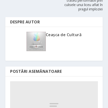
traseu performativ prin
culisele unui liceu aflat în
pragul imploziei
DESPRE AUTOR
Ceașca de Cultură
POSTĂRI ASEMĂNATOARE