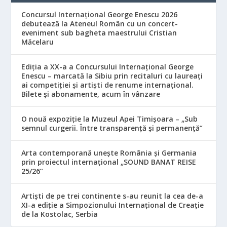
Concursul Internațional George Enescu 2026
debutează la Ateneul Român cu un concert-
eveniment sub bagheta maestrului Cristian
Măcelaru
Ediția a XX-a a Concursului Internațional George
Enescu – marcată la Sibiu prin recitaluri cu laureați
ai competiției și artiști de renume internațional.
Bilete și abonamente, acum în vânzare
O nouă expoziție la Muzeul Apei Timișoara – „Sub
semnul curgerii. Între transparență și permanență”
Arta contemporană unește România și Germania
prin proiectul internațional „SOUND BANAT REISE
25/26”
Artiști de pe trei continente s-au reunit la cea de-a
XI-a ediție a Simpozionului Internațional de Creație
de la Kostolac, Serbia