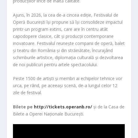
producțiilor lirice de înaltă calitate.
Ajuns, în 2026, la cea de-a cincea ediție, Festivalul de
Operă București își propune să își consolideze impactul
printr-un program extins, care are în centru atât
capodopere clasice, cât și producții contemporane
inovatoare. Festivalul reunește companii de operă, balet
şi teatru din România și din străinătate, încurajând
schimburile artistice, diplomația culturală și dezvoltarea
de noi publicuri pentru artele spectacolului.
Peste 1500 de artiști și membri ai echipelor tehnice vor
urca, pe rând, pe aceeași scenă, de-a lungul celor 12
zile de festival.
Bilete pe
http://tickets.operanb.ro/
și de la Casa de
Bilete a Operei Naționale București.