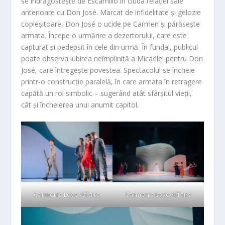
se îndrăgostește de Escamillo în ciuda relației sale
anterioare cu Don José. Marcat de infidelitate și gelozie
copleșitoare, Don José o ucide pe Carmen și părăsește
armata. Începe o urmărire a dezertorului, care este
capturat și pedepsit în cele din urmă. În fundal, publicul
poate observa iubirea neîmplinită a Micaëlei pentru Don
José, care întregește povestea. Spectacolul se încheie
printr-o construcție paralelă, în care armata în retragere
capătă un rol simbolic – sugerând atât sfârșitul vieții,
cât și încheierea unui anumit capitol.
Carmen’s Love Affairs
Carmen’s Love Affairs