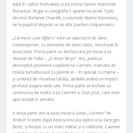
dată în cadrul festivalului și pe scena Operei Naționale
București. Regia și coregrafia îi aparţin lui Jacek Tyski,
decorul Stefaniei Chiarelli, costumele Martei Koncewoj,
iar la pupitrul dirijoral se va afla Joachim Kolpanowicz.
„Carmen’s Love Affairs”
este un spectacol de dans
contemporan, cu elemente de dans clasic, structurat în
două părți. Prima parte se desfăşoară pe muzica lui
Manuel de Falla – „
El Amor Brujo”
. Aici, publicul
descoperă povestea copilăriei lui Carmen, marcată de
relația tumultuoasă cu părinții ei – în special cu mama –
și umbrită de moartea tatălui, ambele având un impact
profund asupra vieții sale. Prima parte se încheie cu
ceremonia de nuntă a lui Carmen și Don José, care este
apoi înrolat în armată.
A doua parte are la bază muzica
Suitei „Carmen”
de
Rodion Scedrin după binecunoscuta operă a lui Georges
Bizet, și începe cu un marș militar și o călătorie. Carmen