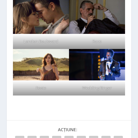
London Boulevard
Race
Rosie
Wedding Ringer
ACȚIUNE: