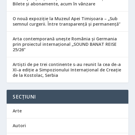
Bilete și abonamente, acum în vânzare
O nouă expoziție la Muzeul Apei Timișoara – „Sub
semnul curgerii. Între transparență și permanență”
Arta contemporană unește România și Germania
prin proiectul internațional „SOUND BANAT REISE
25/26”
Artiști de pe trei continente s-au reunit la cea de-a
XI-a ediție a Simpozionului Internațional de Creație
de la Kostolac, Serbia
SECȚIUNI
Arte
Autori