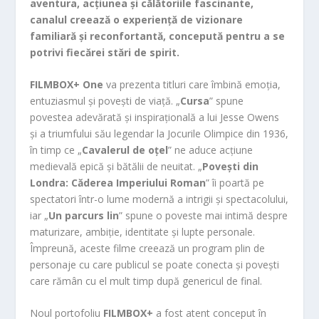
aventura, acțiunea și călătoriile fascinante,
canalul creează o experiență de vizionare
familiară și reconfortantă, concepută pentru a se
potrivi fiecărei stări de spirit.
FILMBOX+ One
va prezenta titluri care îmbină emoția,
entuziasmul și povești de viață. „
Cursa
” spune
povestea adevărată și inspirațională a lui Jesse Owens
și a triumfului său legendar la Jocurile Olimpice din 1936,
în timp ce „
Cavalerul de oțel
” ne aduce acțiune
medievală epică și bătălii de neuitat. „
Poveşti din
Londra: Căderea Imperiului Roman
” îi poartă pe
spectatori într-o lume modernă a intrigii și spectacolului,
iar „
Un parcurs lin
” spune o poveste mai intimă despre
maturizare, ambiție, identitate și lupte personale.
Împreună, aceste filme creează un program plin de
personaje cu care publicul se poate conecta și povești
care rămân cu el mult timp după genericul de final.
Noul portofoliu
FILMBOX+
a fost atent conceput în