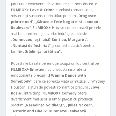
jurul unor experiențe de vizionare și emoții distincte.
FILMBOX+ Love & Crime
combină romantismul,
misterul și suspansul prin titluri precum „
Dragoste
printre nori
”, „
Săracele fete bogate
” și „
London
Boulevard
”.
FILMBOX+ Hits
se concentrează pe cele
mai tari premiere și favorite îndrăgite, inclusiv
„
Dumnezeu, ești aici? Sunt eu, Margaret
”,
„
Nuntași de închiriat
” și comedia clasică pentru
familie „
Grădinița lui tăticu’
”.
Povestirile bazate pe emoție ocupă un loc central pe
FILMBOX+ Emotion
, cu producții inspirate și
emoționante precum „
I Wanna Dance with
Somebody
”, care celebrează viața și muzica lui Whitney
Houston, alături de povești romantice precum „
Love,
Rosie
”. Între timp,
FILMBOX+ Comedy
oferă
divertisment mai ușor și umor plăcut cu producții
precum „
Reședința Goldberg
”, „
Juliet Naked
”,
„
Asterix and Obelix: Dumnezeu salvează