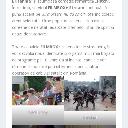
Britannia
” și spumoasa comedie romantică „
Hitch
”.
Între timp, serviciul
FILMBOX+ Stream
continuă să
pună accent pe „
urmărește, nu da scroll
” oferind colecții
atent selectate, filme populare și seriale turcești și
coreene de neratat, adaptate diferitelor stări de spirit și
ocazii de vizionare.
Toate canalele
FILMBOX+
și serviciul de streaming își
vor dezvălui noua identitate și o gamă mult mai bogată
de programe pe 10 iunie. Ca și înainte, canalele vor
rămâne disponibile prin intermediul principalilor
operatori de cablu și satelit din România.
Daddy Day
Ironclad