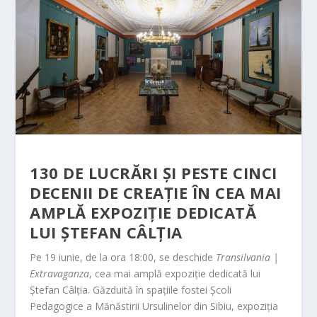
130 DE LUCRĂRI ȘI PESTE CINCI
DECENII DE CREAȚIE ÎN CEA MAI
AMPLĂ EXPOZIȚIE DEDICATĂ
LUI ȘTEFAN CÂLȚIA
Pe 19 iunie, de la ora 18:00, se deschide
Transilvania |
Extravaganza
, cea mai amplă expoziție dedicată lui
Ștefan Câlția. Găzduită în spațiile fostei Școli
Pedagogice a Mănăstirii Ursulinelor din Sibiu, expoziția