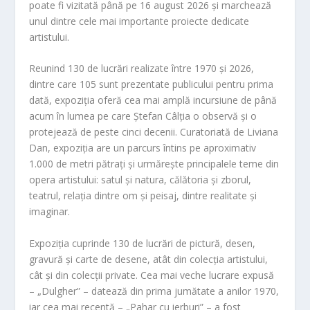
poate fi vizitată până pe 16 august 2026 și marchează
unul dintre cele mai importante proiecte dedicate
artistului.
Reunind 130 de lucrări realizate între 1970 și 2026,
dintre care 105 sunt prezentate publicului pentru prima
dată, expoziția oferă cea mai amplă incursiune de până
acum în lumea pe care Ștefan Câlția o observă și o
protejează de peste cinci decenii. Curatoriată de Liviana
Dan, expoziția are un parcurs întins pe aproximativ
1.000 de metri pătrați și urmărește principalele teme din
opera artistului: satul și natura, călătoria și zborul,
teatrul, relația dintre om și peisaj, dintre realitate și
imaginar.
Expoziția cuprinde 130 de lucrări de pictură, desen,
gravură și carte de desene, atât din colecția artistului,
cât și din colecții private. Cea mai veche lucrare expusă
– „Dulgher” – datează din prima jumătate a anilor 1970,
iar cea mai recentă – „Pahar cu ierburi” – a fost