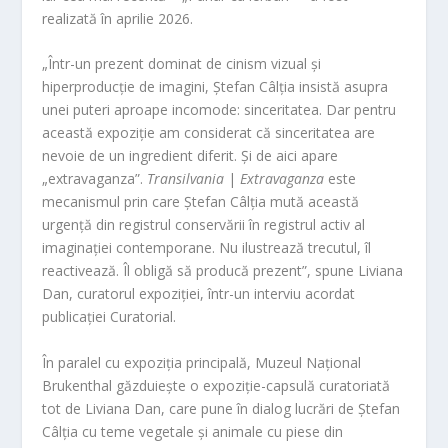
realizată în aprilie 2026.
„Într-un prezent dominat de cinism vizual și
hiperproducție de imagini, Ștefan Câlția insistă asupra
unei puteri aproape incomode: sinceritatea. Dar pentru
această expoziție am considerat că sinceritatea are
nevoie de un ingredient diferit. Și de aici apare
„extravaganza”.
Transilvania
|
Extravaganza
este
mecanismul prin care Ștefan Câlția mută această
urgență din registrul conservării în registrul activ al
imaginației contemporane. Nu ilustrează trecutul, îl
reactivează. Îl obligă să producă prezent”, spune Liviana
Dan, curatorul expoziției, într-un interviu acordat
publicației Curatorial.
În paralel cu expoziția principală, Muzeul Național
Brukenthal găzduiește o expoziție-capsulă curatoriată
tot de Liviana Dan, care pune în dialog lucrări de Ștefan
Câlția cu teme vegetale și animale cu piese din