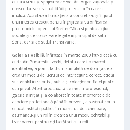
cultura vizuală, sprijinirea dezvoltării organizaționale și
consolidarea sustenabilității proiectelor în care se
implică. Activitatea Fundației s-a concretizat și în jurul
unui interes crescut pentru îngrijirea și valorificarea
patrimoniului operei lui Ștefan Câlția și pentru acțiuni
sociale și de conservare legate în principal de satul
Șona, dar și de sudul Transilvaniei.
Galeria Posibilă
, înființată în martie 2003 într-o casă cu
curte din Bucureștiul vechi, detaliu care i-a marcat
identitatea, a pornit la drum stimulată de dorința de a
crea un mediu de lucru și de interacțiune corect, etic și
sustenabil între artist, public și colecționar, fie el public
sau privat. Atent preocupată de mediul profesional,
galeria a inițiat și a colaborat în toate momentele de
asociere profesională până în prezent, a susținut sau a
criticat instituții publice în momente de schimbare,
asumându-și un rol în crearea unui mediu echitabil și
transparent pentru toți lucrătorii culturali.