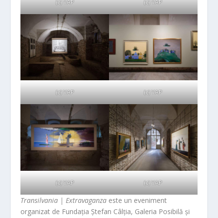
(c) YAP
(c) YAP
(c) YAP
(c) YAP
(c) YAP
(c) YAP
Transilvania | Extravaganza
este un eveniment
organizat de Fundația Ștefan Câlția, Galeria Posibilă și