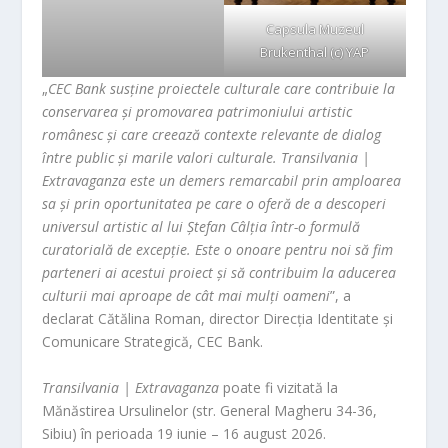
Capsula Muzeul
Brukenthal (c) YAP
„
CEC Bank susține proiectele culturale care contribuie la
conservarea și promovarea patrimoniului artistic
românesc și care creează contexte relevante de dialog
între public și marile valori culturale. Transilvania |
Extravaganza este un demers remarcabil prin amploarea
sa și prin oportunitatea pe care o oferă de a descoperi
universul artistic al lui Ștefan Câlția într-o formulă
curatorială de excepție. Este o onoare pentru noi să fim
parteneri ai acestui proiect și să contribuim la aducerea
culturii mai aproape de cât mai mulți oameni
”, a
declarat Cătălina Roman, director Direcția Identitate și
Comunicare Strategică, CEC Bank.
Transilvania | Extravaganza
poate fi vizitată la
Mănăstirea Ursulinelor (str. General Magheru 34-36,
Sibiu) în perioada 19 iunie – 16 august 2026.