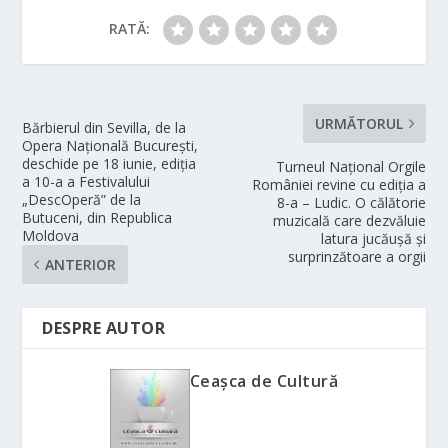
RATĂ:
URMĂTORUL
Bărbierul din Sevilla, de la
Opera Națională București,
deschide pe 18 iunie, ediția
Turneul Național Orgile
a 10-a a Festivalului
României revine cu ediția a
„DescOperă” de la
8-a – Ludic. O călătorie
Butuceni, din Republica
muzicală care dezvăluie
Moldova
latura jucăușă și
surprinzătoare a orgii
ANTERIOR
DESPRE AUTOR
Ceașca de Cultură