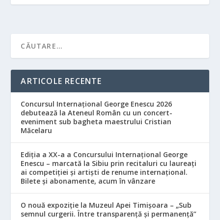
ARTICOLE RECENTE
Concursul Internațional George Enescu 2026
debutează la Ateneul Român cu un concert-
eveniment sub bagheta maestrului Cristian
Măcelaru
Ediția a XX-a a Concursului Internațional George
Enescu – marcată la Sibiu prin recitaluri cu laureați
ai competiției și artiști de renume internațional.
Bilete și abonamente, acum în vânzare
O nouă expoziție la Muzeul Apei Timișoara – „Sub
semnul curgerii. Între transparență și permanență”