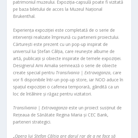
patrimoniul muzeului. Expoziția-capsulă poate fi vizitată
pe baza biletului de acces la Muzeul Național
Brukenthal.
Experiența expoziției este completată de o serie de
intervenții realizate împreună cu partenerii proiectului.
Cărturești este prezent cu un pop-up inspirat de
universul lui Ștefan Câlția, care reunește albume de
artă, publicații și obiecte inspirate de temele expoziției.
Designerul Ami Amalia semnează o serie de obiecte
create special pentru
Transilvania | Extravaganza
, care
vor fi disponibile într-un pop-up store, iar NOD aduce în
spațiul expoziției o cafenea temporară, gândită ca un
loc de întâlnire și răgaz pentru vizitatori.
Transilvania | Extravaganza
este un proiect susținut de
Rețeaua de Sănătate Regina Maria și CEC Bank,
parteneri strategici.
„
Opera lui Ștefan Câlția are darul rar de a ne face să