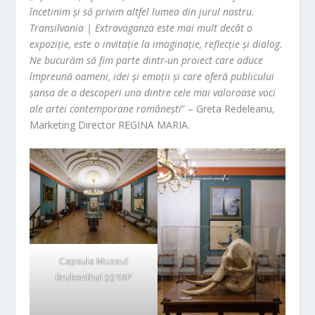
încetinim și să privim altfel lumea din jurul nostru.
Transilvania | Extravaganza este mai mult decât o
expoziție, este o invitație la imaginație, reflecție și dialog.
Ne bucurăm să fim parte dintr-un proiect care aduce
împreună oameni, idei și emoții și care oferă publicului
șansa de a descoperi una dintre cele mai valoroase voci
ale artei contemporane românești
” – Greta Redeleanu,
Marketing Director REGINA MARIA.
Capsula Muzeul
Brukenthal (c) YAP