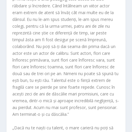
răbdare și încredere. Când întâlneam un viitor actor
eram extrem de atent să învăț cât mai multe eu de la
dânsul. Eu nu le-am spus studenți, le-am spus mereu
colegi, pentru că la urma urmei, patru ani de zile nu
reprezintă cine știe ce diferență de timp, iar peste
timpul ăsta am fi fost desigur pe scenă împreună,
colaborând. Nu poți să-ți dai seama din prima dacă un
actor este un actor de calibru. Sunt actori, flori care
înfloresc primăvara, sunt flori care înfloresc vara, sunt
flori care înfloresc toamna, sunt flori care înfloresc de
două sau de trei ori pe an. Nimeni nu poate să spună tu
ești bun, tu ești rău. Talentul este o ființă extrem de
fragilă care se pierde pe sine foarte repede. Cunosc în
acești zeci de ani de dăscălie mari promisiuni, care cu
vremea, dintr-o mică și aproape incredibilă neglijență, s-
au pierdut. Acum nu mai sunt profesor, sunt pensionar.
Am terminat-o și cu dăscălia.”
„Dacă nu te naști cu talent, o mare carieră nu poți să