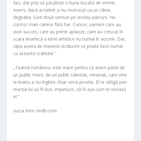
faci, dar poți să păcălești o bună bucată de vreme.
Invers, dacă ai talent și nu muncești ca un câine,
degeaba. Sunt două sensuri pe același parcurs. Nu
cunosc mari cariere fără har. Cunosc oameni care au
avut succes, care au primit aplauze, care au crescut în
scara ierarhică a lumii artistice nu numai în actorie. Dar,
clipa aceea de maximă strălucire se poate face numai
cu această scânteie.”
„Teatrul românesc este mare pentru că avem parte de
un public mare, de un public talentat, minunat, care vine
la teatru și nu înghite chiar orice prostie. El te obligă prin
reacția lui să fii bun, impetuos, să fii așa cum te visează
el.”
sursa foto: imdb.com