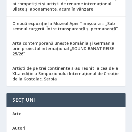
ai competiției și artiști de renume internațional.
Bilete și abonamente, acum în vânzare
O nouă expoziție la Muzeul Apei Timișoara – „Sub
semnul curgerii. Între transparență și permanență”
Arta contemporană unește România și Germania
prin proiectul internațional „SOUND BANAT REISE
25/26”
Artiști de pe trei continente s-au reunit la cea de-a
XI-a ediție a Simpozionului Internațional de Creație
de la Kostolac, Serbia
SECȚIUNI
Arte
Autori