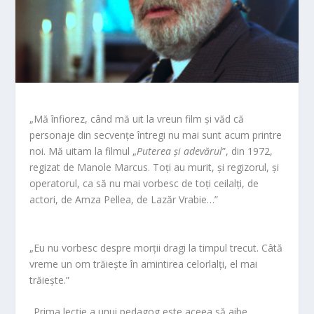
„Mă înfiorez, când mă uit la vreun film și văd că
personaje din secvențe întregi nu mai sunt acum printre
noi. Mă uitam la filmul „
Puterea și adevărul
”, din 1972,
regizat de Manole Marcus. Toți au murit, și regizorul, și
operatorul, ca să nu mai vorbesc de toți ceilalți, de
actori, de Amza Pellea, de Lazăr Vrabie…”
„Eu nu vorbesc despre morții dragi la timpul trecut. Câtă
vreme un om trăiește în amintirea celorlalți, el mai
trăiește.”
„Prima lecție a unui pedagog este aceea să aibe