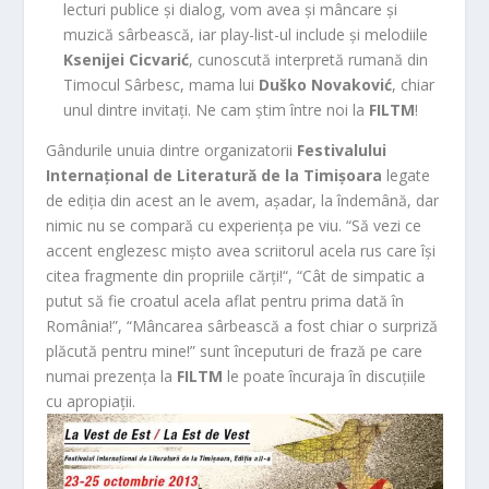
lecturi publice și dialog, vom avea și mâncare și
muzică sârbească, iar play-list-ul include și melodiile
Ksenijei Cicvarić
, cunoscută interpretă rumană din
Timocul Sârbesc, mama lui
Duško Novaković
, chiar
unul dintre invitați. Ne cam știm între noi la
FILTM
!
Gândurile unuia dintre organizatorii
Festivalului
Internațional de Literatură de la Timișoara
legate
de ediția din acest an le avem, așadar, la îndemână, dar
nimic nu se compară cu experiența pe viu. “Să vezi ce
accent englezesc mișto avea scriitorul acela rus care își
citea fragmente din propriile cărți!“, “Cât de simpatic a
putut să fie croatul acela aflat pentru prima dată în
România!”, “Mâncarea sârbească a fost chiar o surpriză
plăcută pentru mine!” sunt începuturi de frază pe care
numai prezența la
FILTM
le poate încuraja în discuțiile
cu apropiații.