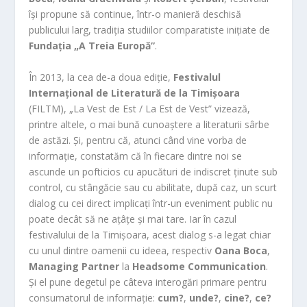
își propune să continue, într-o manieră deschisă
publicului larg, tradiția studiilor comparatiste inițiate de
Fundația „A Treia Europă”
.
În 2013, la cea de-a doua ediție,
Festivalul
Internațional de Literatură de la Timișoara
(FILTM), „La Vest de Est / La Est de Vest” vizează,
printre altele, o mai bună cunoaștere a literaturii sârbe
de astăzi. Și, pentru că, atunci când vine vorba de
informație, constatăm că în fiecare dintre noi se
ascunde un pofticios cu apucături de indiscret ținute sub
control, cu stângăcie sau cu abilitate, după caz, un scurt
dialog cu cei direct implicați într-un eveniment public nu
poate decât să ne ațâțe și mai tare. Iar în cazul
festivalului de la Timișoara, acest dialog s-a legat chiar
cu unul dintre oamenii cu ideea, respectiv
Oana Boca
,
Managing Partner
la
Headsome Communication
.
Și el pune degetul pe câteva interogări primare pentru
consumatorul de informație:
cum?
,
unde?
,
cine?
,
ce?