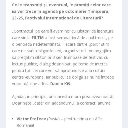
Ce le transmiți și, eventual, le promiți celor care
își vor trece în agendă pe octombrie Timișoara,
23-25, Festivalul Internațional de Literatură?
„Contractul” pe care îl avem noi cu iubitorii de literatură
care vin la
FILTM
a fost semnat încă de anul trecut, pe
o perioadă nedeterminată. Fiecare dintre „părți” știm
care ne sunt obligațiile: noi, organizatorii, ne angajăm
să pregătim cititorilor 3 seri frumoase de festival, cu
lecturi publice, dialog dezinhibat, pe teme de interes
pentru toți cei care vor să aprofundeze aria culturii
central-europene, iar publicul se obligă să nu ne întrebe
vreodată cine a fost
Danilo Kiš
.
Așadar, în principiu, anul acesta n-am prea avea noutăți.
Doar niște „date” din addendumul la contract, anume:
Victor Erofeev
(Rusia) – pentru prima dată în
România!