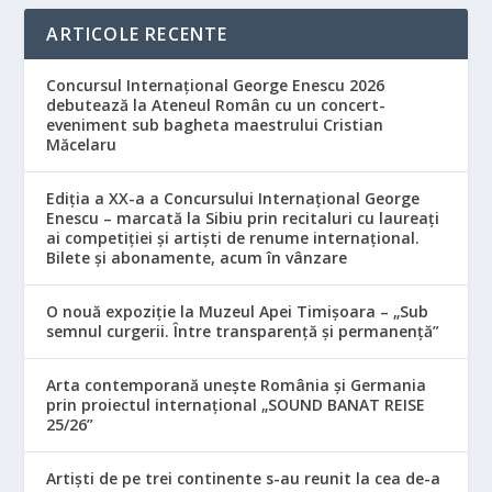
ARTICOLE RECENTE
Concursul Internațional George Enescu 2026
debutează la Ateneul Român cu un concert-
eveniment sub bagheta maestrului Cristian
Măcelaru
Ediția a XX-a a Concursului Internațional George
Enescu – marcată la Sibiu prin recitaluri cu laureați
ai competiției și artiști de renume internațional.
Bilete și abonamente, acum în vânzare
O nouă expoziție la Muzeul Apei Timișoara – „Sub
semnul curgerii. Între transparență și permanență”
Arta contemporană unește România și Germania
prin proiectul internațional „SOUND BANAT REISE
25/26”
Artiști de pe trei continente s-au reunit la cea de-a