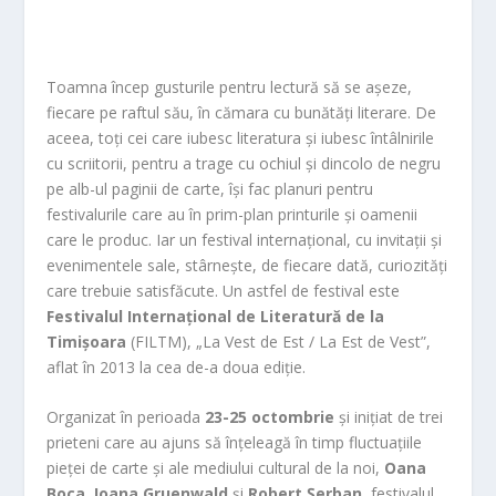
Toamna încep gusturile pentru lectură să se așeze,
fiecare pe raftul său, în cămara cu bunătăți literare. De
aceea, toți cei care iubesc literatura și iubesc întâlnirile
cu scriitorii, pentru a trage cu ochiul și dincolo de negru
pe alb-ul paginii de carte, își fac planuri pentru
festivalurile care au în prim-plan printurile și oamenii
care le produc. Iar un festival internațional, cu invitații și
evenimentele sale, stârnește, de fiecare dată, curiozități
care trebuie satisfăcute. Un astfel de festival este
Festivalul Internațional de Literatură de la
Timișoara
(FILTM), „La Vest de Est / La Est de Vest”,
aflat în 2013 la cea de-a doua ediție.
Organizat în perioada
23-25 octombrie
și inițiat de trei
prieteni care au ajuns să înțeleagă în timp fluctuațiile
pieței de carte și ale mediului cultural de la noi,
Oana
Boca
,
Ioana Gruenwald
și
Robert Șerban
, festivalul