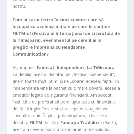
nostru.
Cum ai caracteriza în cinci cuvinte care să
înceapă cu aceleași inițiale pe care le conține
FILTM-ul (Festivalul Internațional de Literatură de
la Timișoara), evenimentul pe care îl ai în
pregătire împreună cu Headsome
Communication?
Aș propune:
Fabricat
,
Independent
,
La
TiMisoara
.
La detaliul acesta identitar, de „festival independent”,
ținem foarte mult. Știm, și ne „doare” adesea, faptul că
independența vine la pachet cu o mare povară, aceea a
emoțiilor legate de siguranța financiară. Am socotit,
însă, că e de preferat să porți lupta asta cu finanțările
decât să înghiți în sec și să accepți derapajele unui
susținător unic. În plus, prin adoptarea, chiar de la
debut, a
FILTM
de către
Fundația Traduki
din Berlin,
acesta a devenit parte a marii familii a festivalurilor