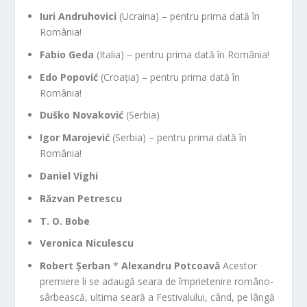
Iuri Andruhovici
(Ucraina) – pentru prima dată în
România!
Fabio Geda
(Italia) – pentru prima dată în România!
Edo Popović
(Croația) – pentru prima dată în
România!
Duško Novaković
(Serbia)
Igor Marojević
(Serbia) – pentru prima dată în
România!
Daniel Vighi
Răzvan Petrescu
T. O. Bobe
Veronica Niculescu
Robert Șerban
*
Alexandru Potcoavă
Acestor
premiere li se adaugă seara de împrietenire româno-
sârbească, ultima seară a Festivalului, când, pe lângă