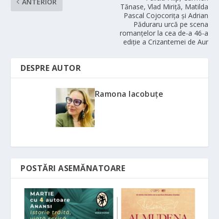
ANTERIOR
Tănase, Vlad Miriță, Matilda
Pascal Cojocorița și Adrian
Păduraru urcă pe scena
romanțelor la cea de-a 46-a
ediție a Crizantemei de Aur
DESPRE AUTOR
Ramona Iacobuțe
POSTĂRI ASEMĂNATOARE