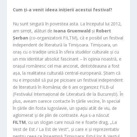
Cum ți-a venit ideea inițierii acestui festival?
Nu sunt singură în povestea asta. La începutul lui 2012,
am simțit, alături de
Ioana Gruenwald
și
Robert
Șerban
(co-organizatorii FILTM), că e posibil un festival
independent de literatură la Timișoara. Timișoara, un
oraș cu o tradiție unică în sfera studiilor culturale și cu
un mix identitar absolut fascinant – în opinia noastră, e
orașul românesc cel mai ancorat, dintotdeauna a fost
așa, la realitatea culturală central-europeană. Știam că
nu e imposibil să pui pe picioare un festival independent
de literatură în România; de 6 ani organizez FILB-ul
(Festivalul Internațional de Literatură de la București). În
plus, aveam oarece contacte în țările vecine, în special
în țările din fosta Iugoslavie, un spațiu atât de viu, de
aglomerat și de plin de contraste. Așa s-a născut
FILTM
, cu un slogan care nouă ne e foarte drag, „La
Vest de Est / La Est de Vest”, și care e și reprezentativ
pentru ceea ce înseamnă Timișoara: Estul lor & Vestul