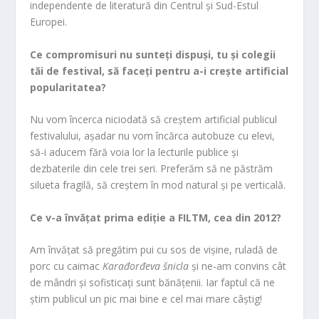
independente de literatură din Centrul și Sud-Estul
Europei.
Ce compromisuri nu sunteți dispuși, tu și colegii
tăi de festival, să faceți pentru a-i crește artificial
popularitatea?
Nu vom încerca niciodată să creștem artificial publicul
festivalului, așadar nu vom încărca autobuze cu elevi,
să-i aducem fără voia lor la lecturile publice și
dezbaterile din cele trei seri. Preferăm să ne păstrăm
silueta fragilă, să creștem în mod natural și pe verticală.
Ce v-a învățat prima ediție a FILTM, cea din 2012?
Am învățat să pregătim pui cu sos de vișine, ruladă de
porc cu caimac
Karađorđeva šnicla
și ne-am convins cât
de mândri și sofisticați sunt bănățenii. Iar faptul că ne
știm publicul un pic mai bine e cel mai mare câștig!