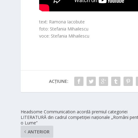
text: Ramona Iacobute
foto: Stefania Mihailescu
voce: Stefania Mihailescu
ACȚIUNE:
Headsome Communication acordă premiul categoriei
LITERATURĂ din cadrul competiției naționale „Români pen
o Lume”
ANTERIOR