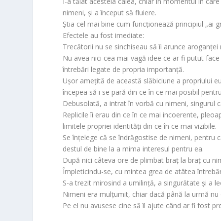
I-a tăiat acesteia calea, chiar în momentul în care
nimeni, și a început să fluiere.
Știa cel mai bine cum funcționează principiul „ai gr
Efectele au fost imediate:
Trecătorii nu se sinchiseau să îi arunce aroganței n
Nu avea nici cea mai vagă idee ce ar fi putut face 
întrebări legate de propria importanță.
Ușor amețită de această slăbiciune a propriului e
începea să i se pară din ce în ce mai posibil pentru
Debusolată, a intrat în vorbă cu nimeni, singurul 
Replicile îi erau din ce în ce mai incoerente, pleoap
limitele propriei identități din ce în ce mai vizibile.
Se înțelege că se îndrăgostise de nimeni, pentru că
destul de bine la a mima interesul pentru ea.
După nici câteva ore de plimbat braț la braț cu ni
Împleticindu-se, cu mintea grea de atâtea întrebări
S-a trezit mirosind a umilință, a singurătate și a le
Nimeni era mulțumit, chiar dacă până la urmă nu o 
Pe el nu avusese cine să îl ajute când ar fi fost p