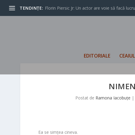
TENDINȚE:
Florin Piersic Jr: Un actor are voie să facă lucrur
EDITORIALE
CEAIU
NIMEN
Postat de
Ramona Iacobuțe
Ea se simțea cineva.