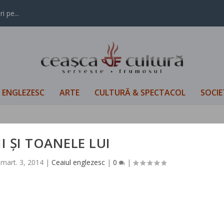
i pe...
L ENGLEZESC
ARTE
CULTURĂ & SPECTACOL
SOCIE
I ȘI TOANELE LUI
|
mart. 3, 2014
|
Ceaiul englezesc
|
0
|