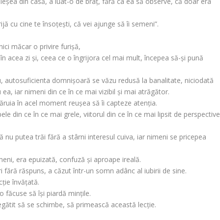
 ieșea din casă, a luat-o de braț, fără ca ea să observe, că doar era
ijă cu cine te însoțești, că vei ajunge să îi semeni”.
ici măcar o privire furișă,
în acea zi și, ceea ce o îngrijora cel mai mult, începea să-și pună
u, autosuficienta domnișoară se văzu redusă la banalitate, niciodată
 ea, iar nimeni din ce în ce mai vizibil și mai atrăgător.
căruia în acel moment reușea să îi capteze atenția.
ele din ce în ce mai grele, viitorul din ce în ce mai lipsit de perspective
 nu putea trăi fără a stârni interesul cuiva, iar nimeni se pricepea
meni, era epuizată, confuză și aproape ireală.
 fără răspuns, a căzut într-un somn adânc al iubirii de sine.
cție învățată.
făcuse să își piardă mințile.
regătit să se schimbe, să primească această lecție.