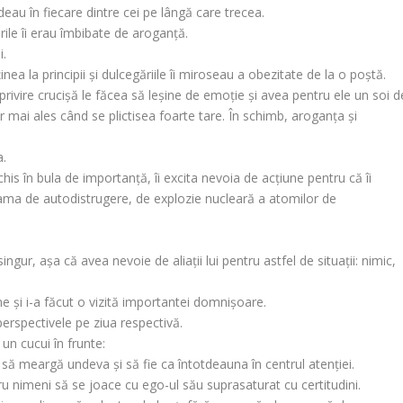
au în fiecare dintre cei pe lângă care trecea.
ile îi erau îmbibate de aroganță.
i.
ea la principii și dulcegăriile îi miroseau a obezitate de la o poștă.
rivire crucișă le făcea să leșine de emoție și avea pentru ele un soi d
r mai ales când se plictisea foarte tare. În schimb, aroganța și
a.
his în bula de importanță, îi excita nevoia de acțiune pentru că îi
eama de autodistrugere, de explozie nucleară a atomilor de
singur, așa că avea nevoie de aliații lui pentru astfel de situații: nimic,
e și i-a făcut o vizită importantei domnișoare.
perspectivele pe ziua respectivă.
un cucui în frunte:
 să meargă undeva și să fie ca întotdeauna în centrul atenției.
u nimeni să se joace cu ego-ul său suprasaturat cu certitudini.