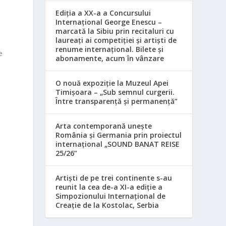
Ediția a XX-a a Concursului
Internațional George Enescu –
marcată la Sibiu prin recitaluri cu
laureați ai competiției și artiști de
renume internațional. Bilete și
e
abonamente, acum în vânzare
O nouă expoziție la Muzeul Apei
Timișoara – „Sub semnul curgerii.
Între transparență și permanență”
Arta contemporană unește
România și Germania prin proiectul
internațional „SOUND BANAT REISE
25/26”
Artiști de pe trei continente s-au
reunit la cea de-a XI-a ediție a
Simpozionului Internațional de
Creație de la Kostolac, Serbia