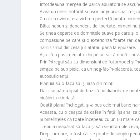
Întotdeauna mergea de parcă adulatorii se ascunde
Avea un mers hotărât și ușor languuros, iar mișcăr
Cu alte cuvinte, era victima perfectă pentru nimen
Băiat nebun și dependent de libertate, nimeni nu țin
Se ținea departe de domnițele suave pe care și o p
compasiune pe care și-o exterioriza foarte rar, da
narcisismul din ceilalți îl ațâțau până la epuizare.
Așa că a pus imediat ochii pe această nouă cinev
Prin întregul său cu dimensiuni de fotomodel și înc
simțea pe sub piele, ca un neg-făt-în-placentă, t
autosuficiență.
Plănuia să o facă să își iasă din minți.
Dar i se părea lipsit de haz să fie diabolic de unul 
nicăieri, niciodată.
Odată planul închegat, și-a pus cele mai bune hain
Aceasta, cu o ceașcă de cafea în față, își analiza 
Și bineînțeles că toate începeau cu un Eu mare ca 
Trebuia neapărat să facă și să i se întâmple ceva,
Drept urmare, a fost cât se poate de simplu pentr