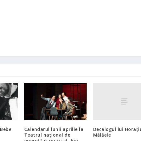
Decalogul lui Horați
 Bebe
Calendarul lunii aprilie la
Mălăele
Teatrul național de
operetă și musical „Ion