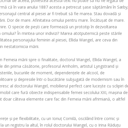
ocmai de aceea, povestea acestui text nu poate să nu fie legată de
nfirmă că în vara anului 1887 acesta a petrecut șase săptămâni în Sæby
ersonajul central al piesei ar fi trebuit să fie marea. Stau dovadă și
ării. Dor de mare. Afinitatea omului pentru mare. Încătușat de mare.
re. O specie de pești care formează un prototip în dezvoltarea
a omului? În mintea unor indivizi? Marea atotputernică peste stările
litatea personajului feminin al piesei, Ellida Wangel, are ceva din
in nestatornicia mării.
n Femeia mării spre o finalitate, doctorul Wangel, Ellida Wangel, a
sale din prima căsătorie, profesorul Arnholm, artistul Lyngstrand și
c isteriile, bucuriile de moment, dependențele de alcool, de
olitoare și depresiile într-o bucătărie subjugată de modernism sau în
eresc al doctorului Wangel, mobilierul perfect care lucește cu sclipiri d
ul mobil care fură obiecte indispensabile femeii secolului XXI, mașina de
sunt doar câteva elemente care fac din Femeia mării afrimiană, o altfel
ețe și pe flexibilitate, cu un Ionuț Cornilă, oscilând între comic și
la un registru la altul, în rolul doctorului Wangel, cu o Irina Răduțu