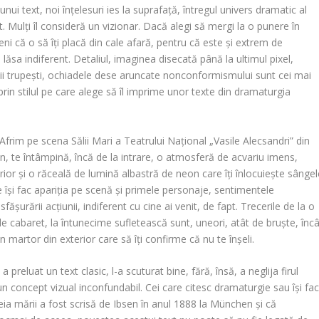
i text, noi înțelesuri ies la suprafață, întregul univers dramatic al
t. Mulți îl consideră un vizionar. Dacă alegi să mergi la o punere în
 că o să îți placă din cale afară, pentru că este și extrem de
 lăsa indiferent. Detaliul, imaginea disecată până la ultimul pixel,
iunii trupești, ochiadele dese aruncate nonconformismului sunt cei mai
 prin stilul pe care alege să îl imprime unor texte din dramaturgia
frim pe scena Sălii Mari a Teatrului Național „Vasile Alecsandri” din
n, te întâmpină, încă de la intrare, o atmosferă de acvariu imens,
rior și o răceală de lumină albastră de neon care îți înlocuiește sângel
ce își fac apariția pe scenă și primele personaje, sentimentele
sfășurării acțiunii, indiferent cu cine ai venit, de fapt. Trecerile de la o
 cabaret, la întunecime sufletească sunt, uneori, atât de bruște, încâ
un martor din exterior care să îți confirme că nu te înșeli.
preluat un text clasic, l-a scuturat bine, fără, însă, a neglija firul
tit un concept vizual inconfundabil. Cei care citesc dramaturgie sau își fa
eia mării a fost scrisă de Ibsen în anul 1888 la München și că