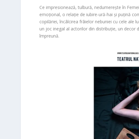
Ce impresionează, tulbură, nedumerește în Femeia 
emoțional, o relație de iubire-ură-hai și puțină c
copilăriei, încâlcirea frâielor nebuniei cu cele ale l
un joc inegal al actorilor din distribuție, un deco
împreună.