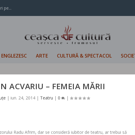
i pe...
L ENGLEZESC
ARTE
CULTURĂ & SPECTACOL
SOCIE
UN ACVARIU – FEMEIA MĂRII
uțe
|
iun. 24, 2014
|
Teatru
|
0
|
orului Radu Afrim, dar se consideră iubitor de teatru, ar trebui să