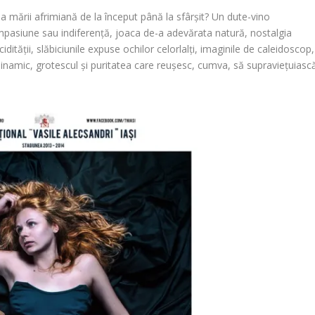
mării afrimiană de la început până la sfârșit? Un dute-vino
ompasiune sau indiferență, joaca de-a adevărata natură, nostalgia
ucidității, slăbiciunile expuse ochilor celorlalți, imaginile de caleidoscop,
r dinamic, grotescul și puritatea care reușesc, cumva, să supraviețuiasc