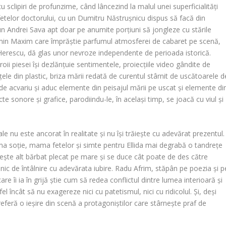
sclipiri de profunzime, când lâncezind la malul unei superficialități
fetelor doctorului, cu un Dumitru Năstrușnicu dispus să facă din
n Andrei Sava apt doar pe anumite porțiuni să jongleze cu stările
osmin Maxim care împrăștie parfumul atmosferei de cabaret pe scenă,
i Herescu, dă glas unor nevroze independente de perioada istorică.
ii piesei își dezlănțuie sentimentele, proiecțiile video gândite de
ițele din plastic, briza mării redată de curentul stârnit de uscătoarele d
 acvariu și aduc elemente din peisajul mării pe uscat și elemente di
e sonore și grafice, parodiindu-le, în același timp, se joacă cu viul și
le nu este ancorat în realitate și nu își trăiește cu adevărat prezentul.
a soție, mama fetelor și simte pentru Ellida mai degrabă o tandrețe
bește alt bărbat plecat pe mare și se duce cât poate de des către
 zilnic de întâlnire cu adevărata iubire. Radu Afrim, stăpân pe poezia și p
are îi ia în grijă știe cum să redea conflictul dintre lumea interioară și
l încât să nu exagereze nici cu patetismul, nici cu ridicolul. Și, deși
l preferă o ieșire din scenă a protagoniștilor care stârnește praf de