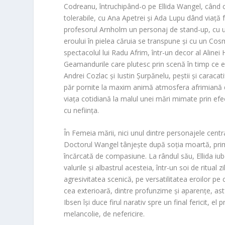
Codreanu, întruchipând-o pe Ellida Wangel, când cu 
tolerabile, cu Ana Apetrei și Ada Lupu dând viață 
profesorul Arnholm un personaj de stand-up, cu u
eroului în pielea căruia se transpune și cu un C
spectacolul lui Radu Afrim, într-un decor al Aline
Geamandurile care plutesc prin scenă în timp ce ero
Andrei Cozlac și Iustin Șurpănelu, peștii și caracat
păr pornite la maxim animă atmosfera afrimiană de
viața cotidiană la malul unei mări mimate prin efect
cu neființa.
În Femeia mării, nici unul dintre personajele centra
Doctorul Wangel tânjește după soția moartă, prim
încărcată de compasiune. La rândul său, Ellida iu
valurile și albastrul acesteia, într-un soi de ritual
agresivitatea scenică, pe versatilitatea eroilor pe c
cea exterioară, dintre profunzime și aparențe, astfe
Ibsen își duce firul narativ spre un final fericit, e
melancolie, de nefericire.