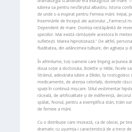
dramaturgul scandinav era îndrăgostit de mare. T
iubirea sa pentru nesfârșitul albastru. Istoria co
de unde s-a inspirat pentru Femeia mării. Inițial, p
însemnările de început ale autorului: „Farmecul m
Dependent de mare. Dorința nestăpânită de reveni
speciilor. Mai există rămășițele acestora în minte
sufletești. Marea hipnotizează.” De altfel, persona
fluiditatea, din adâncimea tulbure, din agitația și d
În afrimlume, toți oamenii care împing acțiunea di
doua soție a doctorului, Bolette și Hilde, fiicele 
Străinul, adevărata iubire a Ellidei, își rostogoles
medicamente, de atenția celorlalți, dorințele răsc
spații în continuă mișcare. Stilul vestimentar hipst
răceală, de artificialitate și de indiferență, decor
spălat, feonul, pentru a exemplifica stări, trăiri 
de femeie a mării.
Cu o distribuție care mizează, ca de obicei, pe tiner
dramatic cu ușurința-i caracteristică de a trece de 