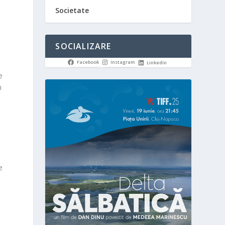
Societate
SOCIALIZARE
Facebook
Instagram
LinkedIn
e
n
e