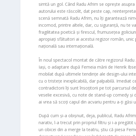
simtă un gol. Când Radu Afrim se oprește asupra unu
autorului este răscolit, dat peste cap, reinterpreta
scenă semnată Radu Afrim, nu îți garantează nimeni
incomod, printre altele, dar, cu siguranță, nu te va
fragilitatea poetică și firescul, frumusețea golic
apropiați sfătuitori ai acestui regizor român, unic
națională sau internațională.
În noul spectacol montat de către regizorul Radu A
Iași, o adaptare după Femeia mării de Henrik Ibse
mobilat după ultimele tendințe ale design-ului inte
cu o tristețe inexplicabilă, dar palpabilă. Imediat 
contradictorii îți sunt însoțitorii pe tot parcursul de
veselie excesivă, cu note de stand-up comedy și de
ai vrea să scoți capul din acvariu pentru a-ți găsi 
După cum și-a obișnuit, deja, publicul, Radu Afrim a 
narativ, l-a trecut prin propriul filtru și i-a pregă
un obicei din a merge la teatru, știu că piesa Fem