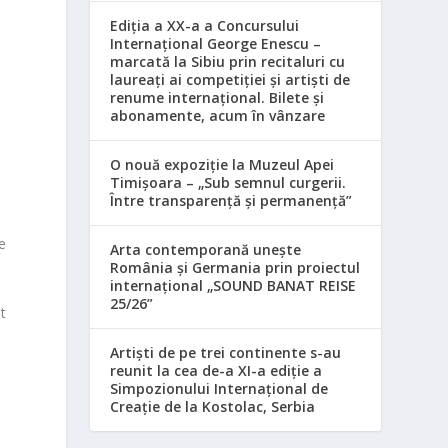
Ediția a XX-a a Concursului
Internațional George Enescu –
marcată la Sibiu prin recitaluri cu
laureați ai competiției și artiști de
renume internațional. Bilete și
abonamente, acum în vânzare
O nouă expoziție la Muzeul Apei
Timișoara – „Sub semnul curgerii.
Între transparență și permanență”
e
Arta contemporană unește
România și Germania prin proiectul
internațional „SOUND BANAT REISE
25/26”
t
Artiști de pe trei continente s-au
reunit la cea de-a XI-a ediție a
Simpozionului Internațional de
c
Creație de la Kostolac, Serbia