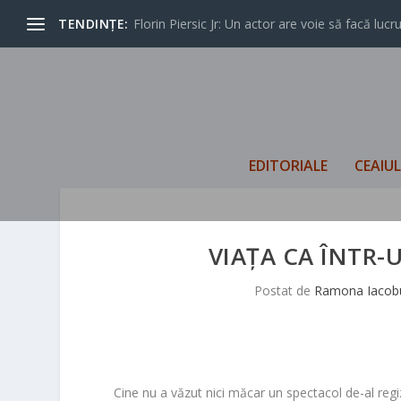
TENDINȚE:
Florin Piersic Jr: Un actor are voie să facă lucrur
EDITORIALE
CEAIU
VIAȚA CA ÎNTR-
Postat de
Ramona Iacob
Cine nu a văzut nici măcar un spectacol de-al regiz