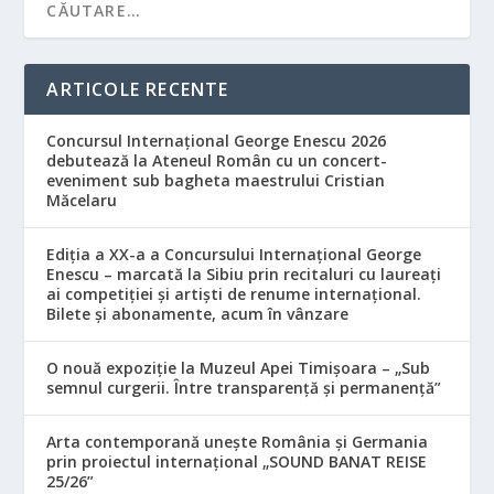
ARTICOLE RECENTE
Concursul Internațional George Enescu 2026
debutează la Ateneul Român cu un concert-
eveniment sub bagheta maestrului Cristian
Măcelaru
Ediția a XX-a a Concursului Internațional George
Enescu – marcată la Sibiu prin recitaluri cu laureați
ai competiției și artiști de renume internațional.
Bilete și abonamente, acum în vânzare
O nouă expoziție la Muzeul Apei Timișoara – „Sub
semnul curgerii. Între transparență și permanență”
Arta contemporană unește România și Germania
prin proiectul internațional „SOUND BANAT REISE
25/26”