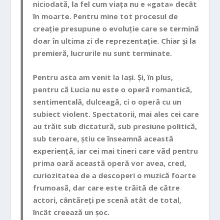
niciodată, la fel cum viața nu e «gata» decât
în moarte. Pentru mine tot procesul de
creație presupune o evoluție care se termină
doar în ultima zi de reprezentație. Chiar și la
premieră, lucrurile nu sunt terminate.
Pentru asta am venit l
a Iași. Și, în plus,
pentru că Lucia nu este o operă romantică,
sentimentală, dulceag
ă, ci o operă cu un
subiect violent. Spectatorii, mai ales cei car
e
au trăit sub dictatură, sub presiune politică,
sub teroare, știu ce înseamnă această
experiență, iar cei mai tineri care văd pentru
prima oară această operă vor av
ea, cred,
curiozitatea de a descoperi o muzică foarte
frumoasă, dar care este trăită de către
actori, cântăreți pe scen
ă atât de total,
încât cr
eează un șoc.