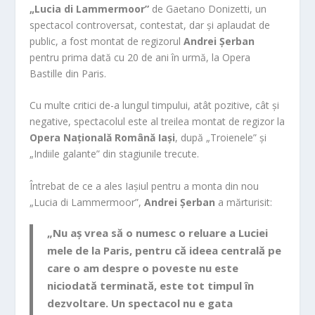
„Lucia di Lammermoor”
de Gaetano Donizetti, un
spectacol controversat, contestat, dar și aplaudat de
public, a fost montat de regizorul
Andrei Șerban
pentru prima dată cu 20 de ani în urmă, la Opera
Bastille din Paris.
Cu multe critici de-a lungul timpului, atât pozitive, cât și
negative, spectacolul este al treilea montat de regizor la
Opera Națională Română Iași
, după „Troienele” și
„Indiile galante” din stagiunile trecute.
Întrebat de ce a ales Iașiul pentru a monta din nou
„Lucia di Lammermoor”,
Andrei Șerban
a mărturisit:
„Nu aș vrea să o numesc o reluare a Luciei
mele de la Paris, pentru că ideea centrală pe
care o am despre o poveste nu este
niciodată terminată, este tot timpul în
dezvoltare. Un spectacol nu e gata