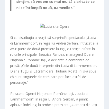
simțim, să vedem cu mai multă claritate ce
ni se întâmplă nouă, oamenilor.”
Și cu distribuția a reușit să surprindă spectacolul
„Lucia
di Lammermoor”
, în regia lui
Andrei Șerban
, întrucât el a
avut parte de două premiere la Iași, cu artiști diferiți în
rolurile principale.
Beatrice Rancea
, managerul Operei
Naționale Române Iași, a declarat la conferința de
presă: „Cele două interprete din Lucia di Lammermoor,
Diana Tugui și Lăcrămioara Hrubaru Roată, ni s-a spus
că sunt singurele din țară care pot face astfel de
personaje.”
Pe scena Operei Naționale Române Iași,
„Lucia di
Lammermoor”
, în regia lui
Andrei Șerban
, a primit
aplauze îndelungi la ambele premiere. „Oamenii din Iași