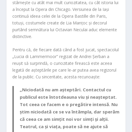
stârnește cu atât mai mult curiozitatea, cu cât istoria lui
a început la Opera din Chicago. Versiunea de la Iași
continuă ideea celei de la Opera Bastille din Paris,
totuși, costumele create de
Lia Manțoc
și decorul
purtând semnătura lui
Octavian Neculai
aduc elemente
distinctive.
Pentru că, de fiecare dată când a fost jucat, spectacolul
„Lucia di Lammermoor”
regizat de
Andrei Șerban
a
reușit să surprindă, o curiozitate firească este aceea
legată de așteptările pe care le-ar putea avea regizorul
de la public. Cu sinceritate, acesta recunoaște:
„Niciodată nu am așteptări. Contactul cu
publicul este întotdeauna viu și neașteptat.
Tot ceea ce facem e o pregătire intensă. Nu
știm niciodată ce se va întâmpla, dar sperăm
că ceea ce am simțit noi vor simți și alții.
Teatrul, ca și viața, poate să ne ajute să