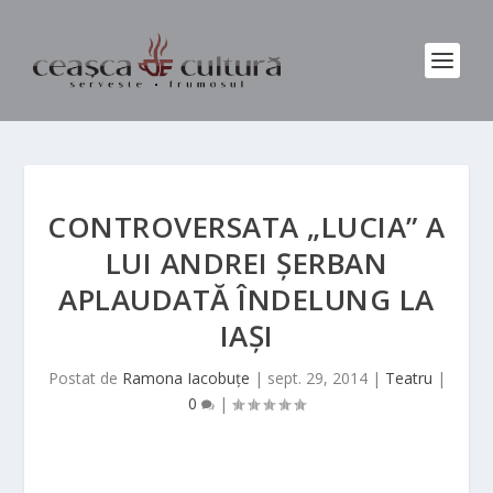
CONTROVERSATA „LUCIA” A
LUI ANDREI ŞERBAN
APLAUDATĂ ÎNDELUNG LA
IAŞI
Postat de
Ramona Iacobuțe
|
sept. 29, 2014
|
Teatru
|
0
|