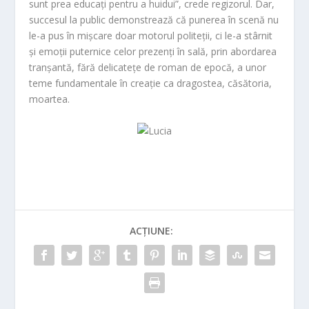
sunt prea educați pentru a huidui”, crede regizorul. Dar,
succesul la public demonstrează că punerea în scenă nu
le-a pus în mișcare doar motorul politeții, ci le-a stârnit
și emoții puternice celor prezenți în sală, prin abordarea
tranșantă, fără delicatețe de roman de epocă, a unor
teme fundamentale în creație ca dragostea, căsătoria,
moartea.
ACȚIUNE: