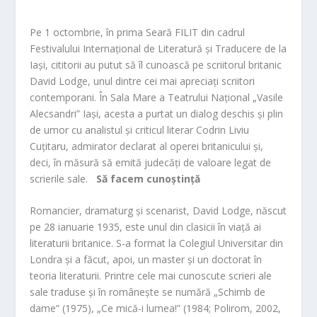
Pe 1 octombrie, în prima Seară FILIT din cadrul
Festivalului Internațional de Literatură și Traducere de la
Iași, cititorii au putut să îl cunoască pe scriitorul britanic
David Lodge, unul dintre cei mai apreciați scriitori
contemporani. În Sala Mare a Teatrului Național „Vasile
Alecsandri” Iași, acesta a purtat un dialog deschis și plin
de umor cu analistul și criticul literar Codrin Liviu
Cuțitaru, admirator declarat al operei britanicului și,
deci, în măsură să emită judecăți de valoare legat de
scrierile sale.
Să facem cunoștință
Romancier, dramaturg și scenarist, David Lodge, născut
pe 28 ianuarie 1935, este unul din clasicii în viață ai
literaturii britanice. S-a format la Colegiul Universitar din
Londra și a făcut, apoi, un master și un doctorat în
teoria literaturii. Printre cele mai cunoscute scrieri ale
sale traduse și în românește se numără „Schimb de
dame” (1975), „Ce mică-i lumea!” (1984; Polirom, 2002,