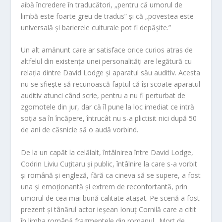
aibă încredere în traducători, „pentru că umorul de
limbă este foarte greu de tradus” și că „povestea este
universală și barierele culturale pot fi depășite.”
Un alt amănunt care ar satisface orice curios atras de
altfelul din existența unei personalități are legătură cu
relația dintre David Lodge și aparatul său auditiv. Acesta
nu se sfiește să recunoască faptul că își scoate aparatul
auditiv atunci când scrie, pentru a nu fi perturbat de
zgomotele din jur, dar că îl pune la loc imediat ce intră
soția sa în încăpere, întrucât nu s-a plictisit nici după 50
de ani de căsnicie să o audă vorbind.
De la un capăt la celălalt, întâlnirea între David Lodge,
Codrin Liviu Cuțitaru și public, întâlnire la care s-a vorbit
și română și engleză, fără ca cineva să se supere, a fost
una și emoționantă și extrem de reconfortantă, prin
umorul de cea mai bună calitate atașat. Pe scenă a fost
prezent și tânărul actor ieșean Ionuț Cornilă care a citit
în limba română fragmentele din romanul „Mort de