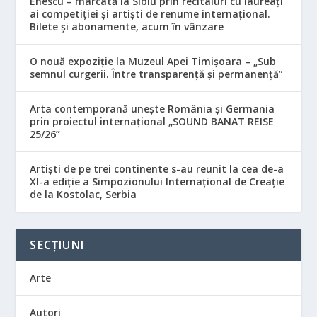
Enescu – marcată la Sibiu prin recitaluri cu laureați
ai competiției și artiști de renume internațional.
Bilete și abonamente, acum în vânzare
O nouă expoziție la Muzeul Apei Timișoara – „Sub
semnul curgerii. Între transparență și permanență”
Arta contemporană unește România și Germania
prin proiectul internațional „SOUND BANAT REISE
25/26”
Artiști de pe trei continente s-au reunit la cea de-a
XI-a ediție a Simpozionului Internațional de Creație
de la Kostolac, Serbia
SECȚIUNI
Arte
Autori