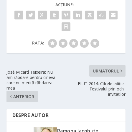
ACȚIUNE:
RATĂ:
URMĂTORUL
José Micard Teixeira: Nu
am răbdare pentru cineva
care nu merită răbdarea
FILIT 2014: Cifrele ediţiei.
mea
Festivalul prin ochii
invitaţilor
ANTERIOR
DESPRE AUTOR
Ramona Iacobuțe