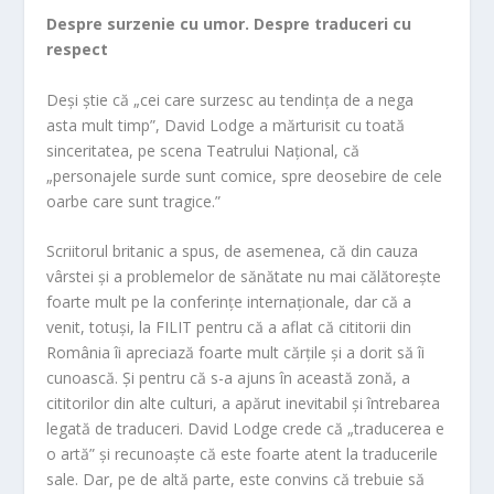
Despre surzenie cu umor. Despre traduceri cu
respect
Deși știe că „cei care surzesc au tendința de a nega
asta mult timp”, David Lodge a mărturisit cu toată
sinceritatea, pe scena Teatrului Național, că
„personajele surde sunt comice, spre deosebire de cele
oarbe care sunt tragice.”
Scriitorul britanic a spus, de asemenea, că din cauza
vârstei și a problemelor de sănătate nu mai călătorește
foarte mult pe la conferințe internaționale, dar că a
venit, totuși, la FILIT pentru că a aflat că cititorii din
România îi apreciază foarte mult cărțile și a dorit să îi
cunoască. Și pentru că s-a ajuns în această zonă, a
cititorilor din alte culturi, a apărut inevitabil și întrebarea
legată de traduceri. David Lodge crede că „traducerea e
o artă” și recunoaște că este foarte atent la traducerile
sale. Dar, pe de altă parte, este convins că trebuie să