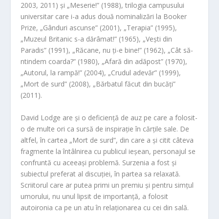
2003, 2011) și „Meserie!” (1988), trilogia campusului
universitar care i-a adus două nominalizări la Booker
Prize, „Gânduri ascunse” (2001), „Terapia” (1995),
„Muzeul Britanic s-a dărâmat!” (1965), „Vești din
Paradis” (1991), „Răcane, nu ți-e bine!” (1962), „Cât să-
ntindem coarda?” (1980), „Afară din adăpost” (1970),
„Autorul, la rampă!” (2004), „Crudul adevăr” (1999),
„Mort de surd” (2008), „Bărbatul făcut din bucăți”
(2011).
David Lodge are și o deficiență de auz pe care a folosit-
o de multe ori ca sursă de inspirație în cărțile sale. De
altfel, în cartea „Mort de surd”, din care a și citit câteva
fragmente la întâlnirea cu publicul ieșean, personajul se
confruntă cu aceeași problemă. Surzenia a fost și
subiectul preferat al discuției, în partea sa relaxată.
Scriitorul care ar putea primi un premiu și pentru simțul
umorului, nu unul lipsit de importanță, a folosit
autoironia ca pe un atu în relaționarea cu cei din sală.