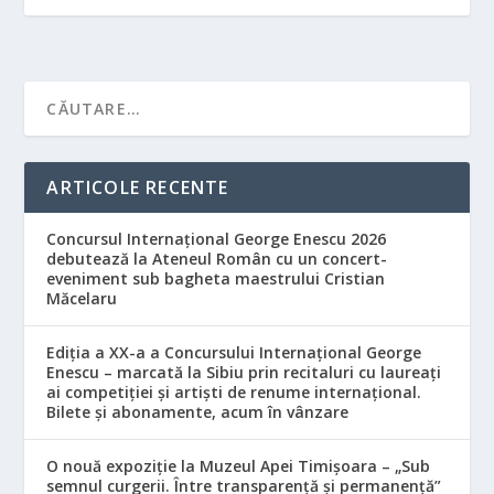
ARTICOLE RECENTE
Concursul Internațional George Enescu 2026
debutează la Ateneul Român cu un concert-
eveniment sub bagheta maestrului Cristian
Măcelaru
Ediția a XX-a a Concursului Internațional George
Enescu – marcată la Sibiu prin recitaluri cu laureați
ai competiției și artiști de renume internațional.
Bilete și abonamente, acum în vânzare
O nouă expoziție la Muzeul Apei Timișoara – „Sub
semnul curgerii. Între transparență și permanență”