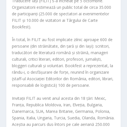
Traducere Iași (FILIT) s-a încheiat pe 5 octombrie.
Organizatorii estimează un public total de circa 35.000
de participanți (25.000 de spectatori ai evenimentelor
FILIT și 10.000 de vizitatori ai Târgului de Carte
Bookfest).
În total, în FILIT au fost implicate zilnic aproape 600 de
persoane (din străinătate, din țară și din Iași): scriitori,
traducători de literatură română și străină, manageri
culturali, critici literari, editori, profesori, jurnaliști,
bloggeri culturali și voluntari. Bookfest a reprezentat, la
rându-i, o desfășurare de forțe, reunind în organizare
(staff-ul Asociației Editorilor din România, editori, librari,
responsabili de logistică) 100 de persoane.
Invitații FILIT au venit anul acesta din 18 țări: Mexic,
Franța, Republica Moldova, Iran, Elveția, Bulgaria,
Danemarca, SUA, Marea Britanie, Germania, Polonia,
Spania, Italia, Ungaria, Turcia, Suedia, Olanda, România.
Aceștia au parcurs dus-întors pe cale aeriană 250.000