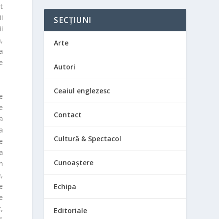
st
ii
SECȚIUNI
ii
ă,
Arte
a
e
Autori
Ceaiul englezesc
e
e
Contact
a
 a
Cultură & Spectacol
e
a
Cunoaștere
n
,
e
Echipa
e
,
Editoriale