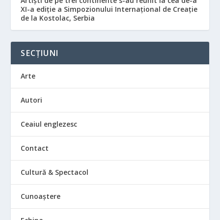
Artiști de pe trei continente s-au reunit la cea de-a
XI-a ediție a Simpozionului Internațional de Creație
de la Kostolac, Serbia
SECȚIUNI
Arte
Autori
Ceaiul englezesc
Contact
Cultură & Spectacol
Cunoaștere