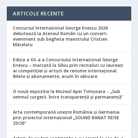
ARTICOLE RECENTE
Concursul Internațional George Enescu 2026
debutează la Ateneul Român cu un concert-
eveniment sub bagheta maestrului Cristian
Măcelaru
Ediția a XX-a a Concursului Internațional George
Enescu – marcată la Sibiu prin recitaluri cu laureați
ai competiției și artiști de renume internațional.
Bilete și abonamente, acum în vânzare
O nouă expoziție la Muzeul Apei Timișoara – „Sub
semnul curgerii. Între transparență și permanență”
Arta contemporană unește România și Germania
prin proiectul internațional „SOUND BANAT REISE
25/26”