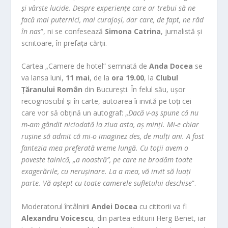
și vârste lucide. Despre experiențe care ar trebui să ne
facă mai puternici, mai curajoși, dar care, de fapt, ne râd
în nas
”, ni se confesează
Simona Catrina
, jurnalistă și
scriitoare, în prefața cărții.
Cartea „Camere de hotel” semnată de
Anda Docea
se
va lansa luni,
11 mai
, de la
ora 19.00
, la
Clubul
Țăranului Român
din București. În felul său, ușor
recognoscibil și în carte, autoarea îi invită pe toți cei
care vor să obțină un autograf: „
Dacă v-aș spune că nu
m-am gândit niciodată la ziua asta, aș minți. Mi-e chiar
rușine să admit că mi-o imaginez des, de mulți ani. A fost
fantezia mea preferată vreme lungă. Cu toții avem o
poveste tainică, „a noastră”, pe care ne brodăm toate
exagerările, cu nerușinare. La a mea, vă invit să luați
parte. Vă aștept cu toate camerele sufletului deschise
”.
Moderatorul întâlnirii
Andei Docea
cu cititorii va fi
Alexandru Voicescu
, din partea editurii Herg Benet, iar