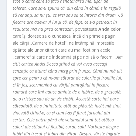
scot o carte care să facă nehotărârea mai ușor de
tolerat. Care să-ți spună că, din când în când, e în regulă
să renunți, să nu știi ce vrei sau să te întorci din drum. Că
fiecare are adevărul lui și că, de fapt, ce s-a petrecut în
realitate nici nu prea contează
”, povestește
Anda
celor
care își doresc să o cunoască. Încă din primele pagini
ale cărții „Camere de hotel”, ne întâmpină impresiile
tipărite ale unor cititori care au mai fost prin acele
„camere” și care ne îndeamnă și pe noi să o facem. „
Am
citit cartea Andei Docea știind că voi avea aceeași
senzație ca atunci când merg prin frunze. Când nu mă uit
spre cer pentru că m-am săturat de culorile și ironiile lui,
ci în jos, scormonind cu vârful pantofului în fiecare
ramură care îmi aduce aminte de o iubire, de o greșeală,
de o tristețe sau de un vis ciobit. Această carte îmi pare,
câteodată, de o intimitate atât de plăcută, încât mă simt
vinovată citind-o, ca și cum i-aș fi furat jurnalul din
sertar. Cele patru părți ale volumului sunt tot atâtea
culori ale stilului ei flexibil, curat, cald. Vorbește despre
iubiți din trecut și iubiri din viitor. Despre vârste ingrate