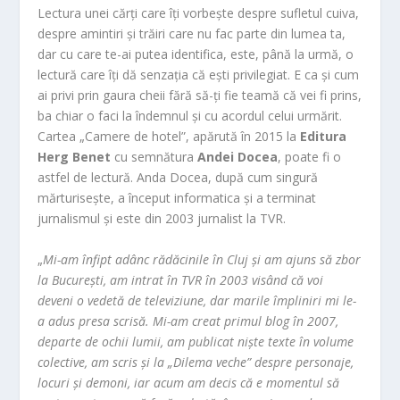
Lectura unei cărți care îți vorbește despre sufletul cuiva,
despre amintiri și trăiri care nu fac parte din lumea ta,
dar cu care te-ai putea identifica, este, până la urmă, o
lectură care îți dă senzația că ești privilegiat. E ca și cum
ai privi prin gaura cheii fără să-ți fie teamă că vei fi prins,
ba chiar o faci la îndemnul și cu acordul celui urmărit.
Cartea „Camere de hotel”, apărută în 2015 la
Editura
Herg Benet
cu semnătura
Andei Docea
, poate fi o
astfel de lectură. Anda Docea, după cum singură
mărturisește, a început informatica și a terminat
jurnalismul și este din 2003 jurnalist la TVR.
„
Mi-am înfipt adânc rădăcinile în Cluj și am ajuns să zbor
la București, am intrat în TVR în 2003 visând că voi
deveni o vedetă de televiziune, dar marile împliniri mi le-
a adus presa scrisă. Mi-am creat primul blog în 2007,
departe de ochii lumii, am publicat niște texte în volume
colective, am scris și la „Dilema veche” despre personaje,
locuri și demoni, iar acum am decis că e momentul să