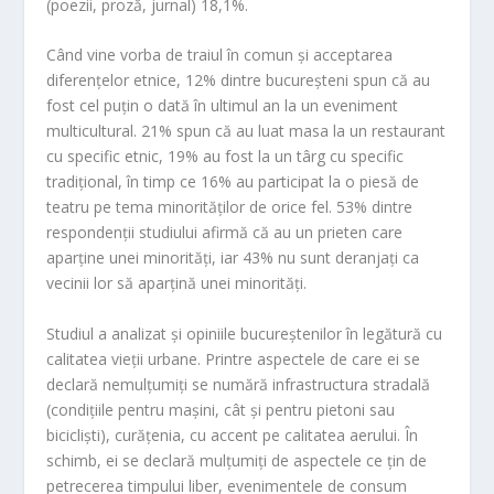
(poezii, proză, jurnal) 18,1%.
Când vine vorba de traiul în comun și acceptarea
diferențelor etnice, 12% dintre bucureșteni spun că au
fost cel puțin o dată în ultimul an la un eveniment
multicultural. 21% spun că au luat masa la un restaurant
cu specific etnic, 19% au fost la un târg cu specific
tradițional, în timp ce 16% au participat la o piesă de
teatru pe tema minorităților de orice fel. 53% dintre
respondenții studiului afirmă că au un prieten care
aparține unei minorități, iar 43% nu sunt deranjați ca
vecinii lor să aparțină unei minorități.
Studiul a analizat și opiniile bucureștenilor în legătură cu
calitatea vieții urbane. Printre aspectele de care ei se
declară nemulțumiți se numără infrastructura stradală
(condițiile pentru mașini, cât și pentru pietoni sau
bicicliști), curățenia, cu accent pe calitatea aerului. În
schimb, ei se declară mulțumiți de aspectele ce țin de
petrecerea timpului liber, evenimentele de consum