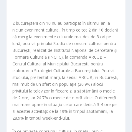
2 bucureșteni din 10 nu au participat în ultimul an la
niciun eveniment cultural, în timp ce tot 2 din 10 declară
că merg la evenimente culturale mai des de 3 ori pe
lună, potrivit primului Studiu de consum cultural pentru
București, realizat de Institutul Național de Cercetare și
Formare Culturală (INCFC), la comanda ARCUB –
Centrul Cultural al Municipiului București, pentru
elaborarea Strategiei Culturale a București
ului. Potrivit
studiului, prezentat marți, la sediul ARCUB, în București,
mai mult de un sfert din populație (26.9%) alocă
privitului la televizor în fiecare zi a săptămânii o medie
de 2 ore, iar 24.7% o medie de o oră zilnic. O diferență
mai mare apare în situația celor care dedică 3-4 ore pe
zi acestei activități: de la 19% în timpul săptămânii, la
28.9% în timpul week-end-ului.
În ce privește consumul cultural în spațiul public,