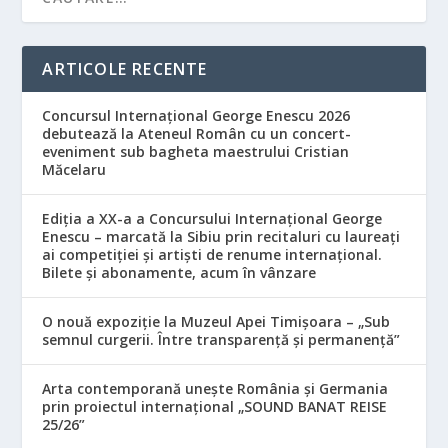
ARTICOLE RECENTE
Concursul Internațional George Enescu 2026
debutează la Ateneul Român cu un concert-
eveniment sub bagheta maestrului Cristian
Măcelaru
Ediția a XX-a a Concursului Internațional George
Enescu – marcată la Sibiu prin recitaluri cu laureați
ai competiției și artiști de renume internațional.
Bilete și abonamente, acum în vânzare
O nouă expoziție la Muzeul Apei Timișoara – „Sub
semnul curgerii. Între transparență și permanență”
Arta contemporană unește România și Germania
prin proiectul internațional „SOUND BANAT REISE
25/26”