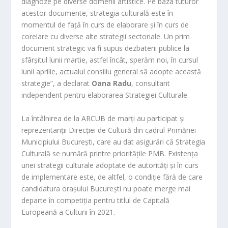
diagnoze pe diverse domenii artistice. Pe baza tuturor
acestor documente, strategia culturală este în
momentul de față în curs de elaborare și în curs de
corelare cu diverse alte strategii sectoriale
. Un prim
document strategic va fi supus dezbaterii publice la
sfârșitul lunii martie, astfel încât, sperăm noi, în cursul
lunii apr
ilie, actualul consiliu general să adopte această
strategie”, a declarat
Oana Radu
, consultant
independent pentru elaborarea Strategiei Culturale.
La întâlnirea de la ARCUB de marți au participat și
reprezentanții Direcției de Cultură din cadrul
Primăriei
Municipiului București, care au dat asigurări că Strategia
Culturală se numără printre prioritățile PMB. Existența
unei strategii culturale adoptate de autorități și în curs
de implementare este, de altfel, o condiție fără de care
candidatura orașului București nu poate merge mai
departe în competiția pentru titlul de Capitală
Europeană a Culturii în 2021.