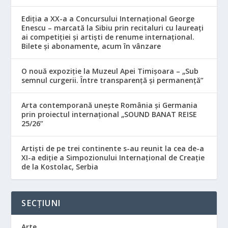
Ediția a XX-a a Concursului Internațional George
Enescu – marcată la Sibiu prin recitaluri cu laureați
ai competiției și artiști de renume internațional.
Bilete și abonamente, acum în vânzare
O nouă expoziție la Muzeul Apei Timișoara – „Sub
semnul curgerii. Între transparență și permanență”
Arta contemporană unește România și Germania
prin proiectul internațional „SOUND BANAT REISE
25/26”
Artiști de pe trei continente s-au reunit la cea de-a
XI-a ediție a Simpozionului Internațional de Creație
de la Kostolac, Serbia
SECȚIUNI
Arte