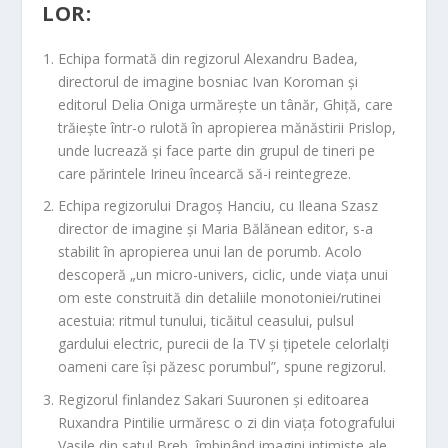
LOR:
Echipa formată din regizorul
Alexandru Badea
,
directorul de imagine bosniac Ivan Koroman și
editorul Delia Oniga urmărește un tânăr, Ghiță, care
trăiește într-o rulotă în apropierea mănăstirii Prislop,
unde lucrează și face parte din grupul de tineri pe
care părintele Irineu încearcă să-i reintegreze.
Echipa regizorului
Dragoș Hanciu
, cu Ileana Szasz
director de imagine și Maria Bălănean editor, s-a
stabilit în apropierea unui lan de porumb. Acolo
descoperă „un micro-univers, ciclic, unde viața unui
om este construită din detaliile monotoniei/rutinei
acestuia: ritmul tunului, ticăitul ceasului, pulsul
gardului electric, purecii de la TV și țipetele celorlalți
oameni care își păzesc porumbul”, spune regizorul.
Regizorul finlandez
Sakari Suuronen
și editoarea
Ruxandra Pintilie urmăresc o zi din viața fotografului
Vasile din satul Breb, îmbinând imagini intimiste ale