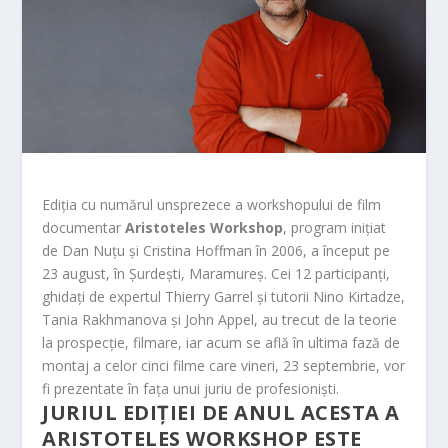
Ediția cu numărul unsprezece a workshopului de film
documentar
Aristoteles Workshop
, program inițiat
de Dan Nuțu și Cristina Hoffman în 2006, a început pe
23 august, în Șurdești, Maramureș. Cei 12 participanți,
ghidați de expertul Thierry Garrel și tutorii Nino Kirtadze,
Tania Rakhmanova și John Appel, au trecut de la teorie
la prospecție, filmare, iar acum se află în ultima fază de
montaj a celor cinci filme care vineri, 23 septembrie, vor
fi prezentate în fața unui
juriu de profesioniști.
JUR
IUL EDIȚIEI DE ANUL ACESTA A
ARISTOTELES WORKSHOP ESTE