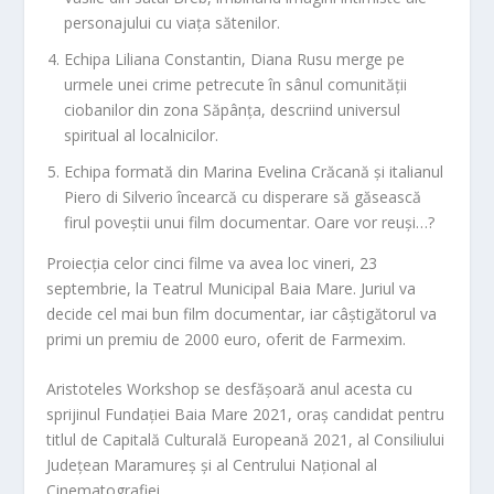
personajului cu viața sătenilor.
Echipa
Liliana Constantin
, Diana Rusu merge pe
urmele unei crime petrecute în sânul comunității
ciobanilor din zona Săpânța, descriind universul
spiritual al localnicilor.
Echipa formată din
Marina Evelina Crăcană
și italianul
Piero di Silverio încearcă cu disperare să găsească
firul poveștii unui film documentar. Oare vor reuși…?
Proiecția celor cinci filme va avea loc vineri, 23
septembrie, la Teatrul Municipal Baia Mare. Juriul va
decide cel mai bun film documentar, iar câștigătorul va
primi un premiu de 2000 euro, oferit de Farmexim.
Aristoteles Workshop
se desfășoară anul acesta cu
sprijinul Fundației Baia Mare 2021, oraș candidat pentru
titlul de Capitală Culturală Europeană 2021, al Consiliului
Județean Maramureș și al Centrului Național al
Cinematografiei.