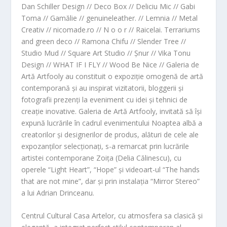
Dan Schiller Design // Deco Box // Deliciu Mic // Gabi
Toma // Gamălie // genuineleather. // Lemnia // Metal
Creativ // nicomade.ro // N o o r // Raicelai. Terrariums
and green deco // Ramona Chifu // Slender Tree //
Studio Mud // Square Art Studio // Șnur // Vika Tonu
Design // WHAT IF I FLY // Wood Be Nice //
Galeria de
Artă Artfooly au constituit o expoziție omogenă de artă
contemporană și au inspirat vizitatorii, bloggerii și
fotografii prezenți la eveniment cu idei și tehnici de
creație inovative. Galeria de Artă Artfooly, invitată să își
expună lucrările în cadrul evenimentului Noaptea albă a
creatorilor și designerilor de produs, alături de cele ale
expozanților selecționați, s-a remarcat prin lucrările
artistei contemporane Zoița (Delia Călinescu), cu
operele “Light Heart”, “Hope” și videoart-ul “The hands
that are not mine”, dar și prin instalația “Mirror Stereo”
a lui Adrian Drinceanu.
Centrul Cultural Casa Artelor, cu atmosfera sa clasică și