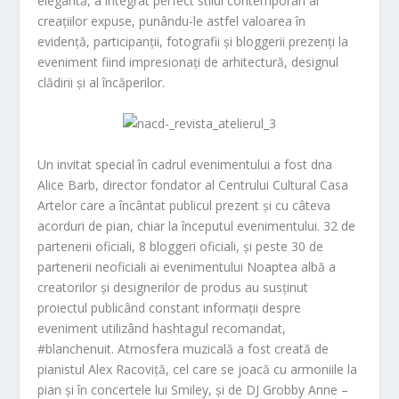
elegantă, a integrat perfect stilul contemporan al
creațiilor expuse, punându-le astfel valoarea în
evidență, participanții, fotografii și bloggerii prezenți la
eveniment fiind impresionați de arhitectură, designul
clădirii și al încăperilor.
Un invitat special în cadrul evenimentului a fost dna
Alice Barb, director fondator al Centrului Cultural Casa
Artelor care a încântat publicul prezent și cu câteva
acorduri de pian, chiar la începutul evenimentului. 32 de
partenerii oficiali, 8 bloggeri oficiali, și peste 30 de
partenerii neoficiali ai evenimentului Noaptea albă a
creatorilor și designerilor de produs au susținut
proiectul publicând constant informații despre
eveniment utilizând hashtagul recomandat,
#blanchenuit. Atmosfera muzicală a fost creată de
pianistul Alex Racoviță, cel care se joacă cu armoniile la
pian și în concertele lui Smiley, și de DJ Grobby Anne –