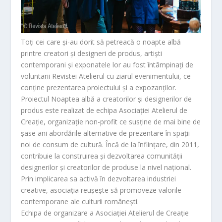
Toți cei care și-au dorit să petreacă o noapte albă
printre creatori și designeri de produs, artiști
contemporani și exponatele lor au fost întâmpinați de
voluntarii Revistei Atelierul cu ziarul evenimentului, ce
conține prezentarea proiectului și a expozanților.
Proiectul Noaptea albă a creatorilor și designerilor de
produs este realizat de echipa Asociației Atelierul de
Creație, organizație non-profit ce susține de mai bine de
șase ani abordările alternative de prezentare în spații
noi de consum de cultură. Încă de la înființare, din 2011,
contribuie la construirea și dezvoltarea comunității
designerilor și creatorilor de produse la nivel național.
Prin implicarea sa activă în dezvoltarea industriei
creative, asociația reușește să promoveze valorile
contemporane ale culturii românești.
Echipa de organizare a Asociației Atelierul de Creație