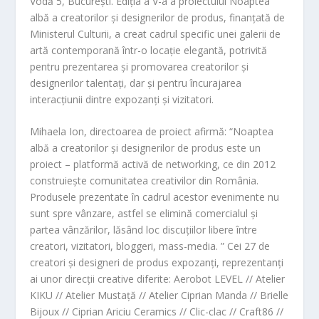
Vodă 5, București. Ediția a V-a a proiectului Noaptea
albă a creatorilor și designerilor de produs, finanțată de
Ministerul Culturii, a creat cadrul specific unei galerii de
artă contemporană într-o locație elegantă, potrivită
pentru prezentarea și promovarea creatorilor și
designerilor talentați, dar și pentru încurajarea
interacțiunii dintre expozanți și vizitatori.
Mihaela Ion, directoarea de proiect afirmă: “Noaptea
albă a creatorilor și designerilor de produs este un
proiect – platformă activă de networking, ce din 2012
construiește comunitatea creativilor din România.
Produsele prezentate în cadrul acestor evenimente nu
sunt spre vânzare, astfel se elimină comercialul și
partea vânzărilor, lăsând loc discuțiilor libere între
creatori, vizitatori, bloggeri, mass-media. ” Cei 27 de
creatori și designeri de produs expozanți, reprezentanți
ai unor direcții creative diferite: Aerobot LEVEL // Atelier
KIKU // Atelier Mustață // Atelier Ciprian Manda // Brielle
Bijoux // Ciprian Ariciu Ceramics // Clic-clac // Craft86 //