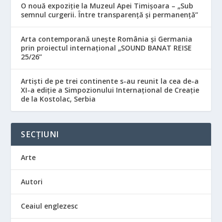
O nouă expoziție la Muzeul Apei Timișoara – „Sub
semnul curgerii. Între transparență și permanență”
Arta contemporană unește România și Germania
prin proiectul internațional „SOUND BANAT REISE
25/26”
Artiști de pe trei continente s-au reunit la cea de-a
XI-a ediție a Simpozionului Internațional de Creație
de la Kostolac, Serbia
SECȚIUNI
Arte
Autori
Ceaiul englezesc