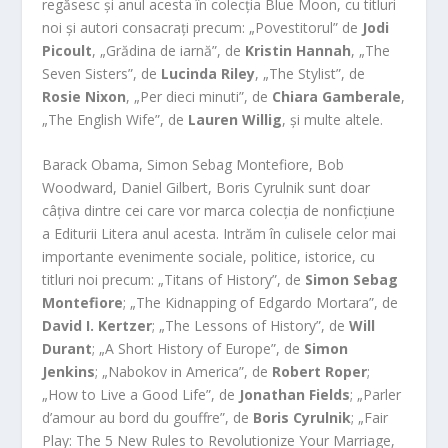
regăsesc și anul acesta în colecția Blue Moon, cu titluri
noi și autori consacrați precum: „Povestitorul” de
Jodi
Picoult
, „Grădina de iarnă”, de
Kristin Hannah
, „The
Seven Sisters”, de
Lucinda Riley
, „The Stylist”, de
Rosie Nixon
, „Per dieci minuti”, de
Chiara Gamberale
,
„The English Wife”, de
Lauren Willig
, și multe altele.
Barack Obama, Simon Sebag Montefiore, Bob
Woodward, Daniel Gilbert, Boris Cyrulnik sunt doar
câțiva dintre cei care vor marca colecția de nonficțiune
a Editurii Litera anul acesta. Intrăm în culisele celor mai
importante evenimente sociale, politice, istorice, cu
titluri noi precum: „Titans of History”, de
Simon Sebag
Montefiore
; „The Kidnapping of Edgardo Mortara”, de
David I. Kertzer
; „The Lessons of History”, de
Will
Durant
; „A Short History of Europe”, de
Simon
Jenkins
; „Nabokov in America”, de
Robert Roper
;
„How to Live a Good Life”, de
Jonathan Fields
; „Parler
d’amour au bord du gouffre”, de
Boris Cyrulnik
; „Fair
Play: The 5 New Rules to Revolutionize Your Marriage,