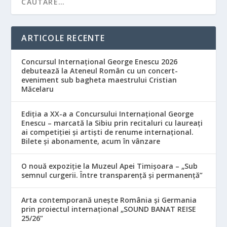
ARTICOLE RECENTE
Concursul Internațional George Enescu 2026
debutează la Ateneul Român cu un concert-
eveniment sub bagheta maestrului Cristian
Măcelaru
Ediția a XX-a a Concursului Internațional George
Enescu – marcată la Sibiu prin recitaluri cu laureați
ai competiției și artiști de renume internațional.
Bilete și abonamente, acum în vânzare
O nouă expoziție la Muzeul Apei Timișoara – „Sub
semnul curgerii. Între transparență și permanență”
Arta contemporană unește România și Germania
prin proiectul internațional „SOUND BANAT REISE
25/26”