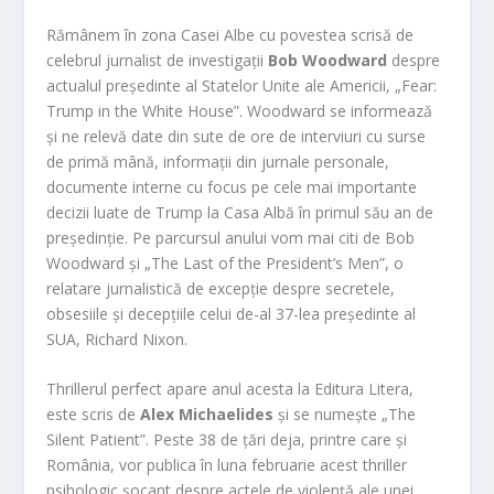
Rămânem în zona Casei Albe cu povestea scrisă de
celebrul jurnalist de investigații
Bob Woodward
despre
actualul președinte al Statelor Unite ale Americii, „Fear:
Trump in the White House”. Woodward se informează
și ne relevă date din sute de ore de interviuri cu surse
de primă mână, informații din jurnale personale,
documente interne cu focus pe cele mai importante
decizii luate de Trump la Casa Albă în primul său an de
președinție. Pe parcursul anului vom mai citi de Bob
Woodward și „The Last of the President’s Men”, o
relatare jurnalistică de excepție despre secretele,
obsesiile și decepțiile celui de-al 37-lea președinte al
SUA, Richard Nixon.
Thrillerul perfect apare anul acesta la Editura Litera,
este scris de
Alex Michaelides
și se numește „The
Silent Patient”. Peste 38 de țări deja, printre care și
România, vor publica în luna februarie acest thriller
psihologic șocant despre actele de violență ale unei