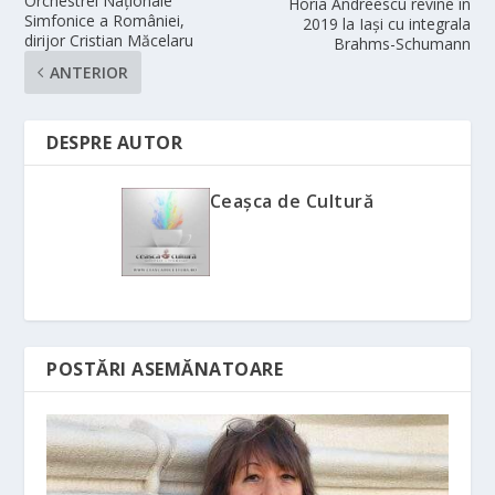
Orchestrei Naţionale
Horia Andreescu revine în
Simfonice a României,
2019 la Iaşi cu integrala
dirijor Cristian Măcelaru
Brahms-Schumann
ANTERIOR
DESPRE AUTOR
Ceașca de Cultură
POSTĂRI ASEMĂNATOARE