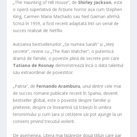
„The Haunting of Hill House”, de
Shirley Jackson
, este
o operă superlativă de ficțiune horror așa cum Stephen
King, Carmen Maria Machado sau Neil Gaiman afirmă.
Scrisă în 1959, a fost recent adaptată într-un serial de
succes realizat de Netflix.
Autoarea bestsellerurilor „Se numea Sarah” și „Vieți
secrete”, revine cu „The Rain Watcher”, o puternică
dramă de familie, o poveste plină de secrete prin care
Tatiana de Rosnay
demonstrează încă o dată talentul
său extraordinar de povestitor.
„Patria”, de
Fernando Aramburu
, unul dintre cele mai
de succes romane publicate recent în Spania, devenit
bestseller global, este o poveste despre familie și
prietenie, despre ce înseamnă să trăiești în umbra
terorismului și cum țara și cetățenii săi pot ajunge la un
consens privind trecutul violent.
De asemenea, Litera mai tipărește două titluri care par