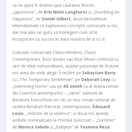
să ne ajute în drumul spre căutarea fericirii,
„Japonisme”, de
Erin Niimi Longhurst
și „Stumbling on
Happiness”, de
Daniel Gilbert
, două bestselleruri
internaționale ce explorează concepte cunoscute și noi,
dar mai ales ne ajută să înțelegem cum să le
încorporăm cu succes în viața noastră de zi cu zi.
Colecțiile consacrate Clasici Moderni, Clasici
Contemporani, Buzz Books sau Blue Moon continuă cu
zeci de titluri extraordinare, așadar pasionații de ficțiune
vor avea de unde alege. Îi recitim pe
Sebastian Barry
cu „The Temporary Gentleman”, pe
Deborah Levy
cu
„Swimming Home” sau pe
Ali Smith
cu al doilea roman
din Cvartetul anotimpurilor – „Iarna”. Iubitorii de
literatură francofonă vor citi un nou roman semnat de
vedeta literaturii franceze contemporane,
Édouard
Louis
, „Histoire de la violence”, și două noi apariții,
ambele nominalizate la Premiul Goncourt – „Summer”
de
Monica Sabolo
și „Babylon” de
Yasmina Reza
.