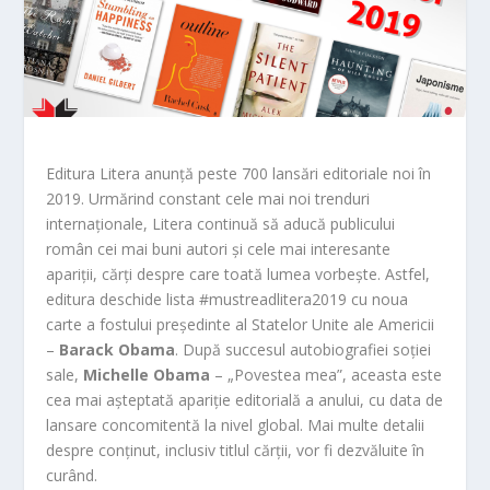
Editura Litera anunță peste 700 lansări editoriale noi în
2019. Urmărind constant cele mai noi trenduri
internaționale, Litera continuă să aducă publicului
român cei mai buni autori și cele mai interesante
apariții, cărți despre care toată lumea vorbește. Astfel,
editura deschide lista #mustreadlitera2019 cu noua
carte a fostului președinte al Statelor Unite ale Americii
–
Barack Obama
. După succesul autobiografiei soției
sale,
Michelle Obama
– „Povestea mea”, aceasta este
cea mai așteptată apariție editorială a anului, cu data de
lansare concomitentă la nivel global. Mai multe detalii
despre conținut, inclusiv titlul cărții, vor fi dezvăluite în
curând.