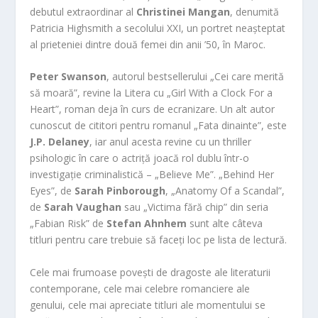
debutul extraordinar al
Christinei Mangan
, denumită
Patricia Highsmith a secolului XXI, un portret neașteptat
al prieteniei dintre două femei din anii ’50, în Maroc.
Peter Swanson
, autorul bestsellerului „Cei care merită
să moară”, revine la Litera cu „Girl With a Clock For a
Heart”, roman deja în curs de ecranizare. Un alt autor
cunoscut de cititori pentru romanul „Fata dinainte”, este
J.P. Delaney
, iar anul acesta revine cu un thriller
psihologic în care o actriță joacă rol dublu într-o
investigație criminalistică – „Believe Me”. „Behind Her
Eyes”, de
Sarah Pinborough
, „Anatomy Of a Scandal”,
de
Sarah Vaughan
sau „Victima fără chip” din seria
„Fabian Risk” de
Stefan Ahnhem
sunt alte câteva
titluri pentru care trebuie să faceți loc pe lista de lectură.
Cele mai frumoase povești de dragoste ale literaturii
contemporane, cele mai celebre romanciere ale
genului, cele mai apreciate titluri ale momentului se