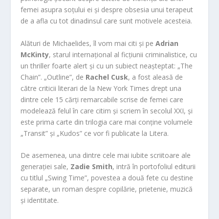
femei asupra soțului ei și despre obsesia unui terapeut
de a afla cu tot dinadinsul care sunt motivele acesteia.
Alături de Michaelides, îl vom mai citi și pe
Adrian
McKinty
, starul internațional al ficțiunii criminalistice, cu
un thriller foarte alert și cu un subiect neașteptat: „The
Chain”. „Outline”, de
Rachel Cusk
, a fost aleasă de
către criticii literari de la New York Times drept una
dintre cele 15 cărți remarcabile scrise de femei care
modelează felul în care citim și scriem în secolul XXI, și
este prima carte din trilogia care mai conține volumele
„Transit” și „Kudos” ce vor fi publicate la Litera.
De asemenea, una dintre cele mai iubite scriitoare ale
generației sale,
Zadie Smith
, intră în portofoliul editurii
cu titlul „Swing Time”, povestea a două fete cu destine
separate, un roman despre copilărie, prietenie, muzică
și identitate.