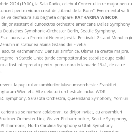
rie 2024 (19.00), la Sala Radio, celebrul Concertul in re major pentr
oncert pentru vioara creat de „titanul de la Bonn”. Evenimentul va fi
 se va desfasura sub bagheta dirijoarei
KATHARINA WINCOR
ca dirijor asistent al cunoscutei orchestre americane Dallas Symphony
i ca Deutsches Symphonie-Orchester Berlin, Seattle Symphony,
te laureata a Premiului Neeme Järvi la Festivalul Gstaad Menuhin (i
Menuhin in statiunea alpina Gstaad din Elvetia.
eti asculta Rachmaninov: Dansuri simfonice. Ultima sa creatie majora,
regime in Statele Unite (unde compozitorul se stabilise dupa exilul
tura a fost interpretata pentru prima oara in ianuarie 1941, de catre
i.
revenit la pupitrul ansamblurilor Museumsorchester Frankfurt,
ngforum Wien etc. Alte debuturi orchestrale includ WDR
 BBC Symphony, Sarasota Orchestra, Queensland Symphony, Yomiuri
ariera sa se numara colaborari, ca dirijor invitat, cu ansambluri
ruckner Orchester Linz, Grazer Philharmoniker, Seattle Symphony,
Philharmonic, North Carolina Symphony si Utah Symphony.