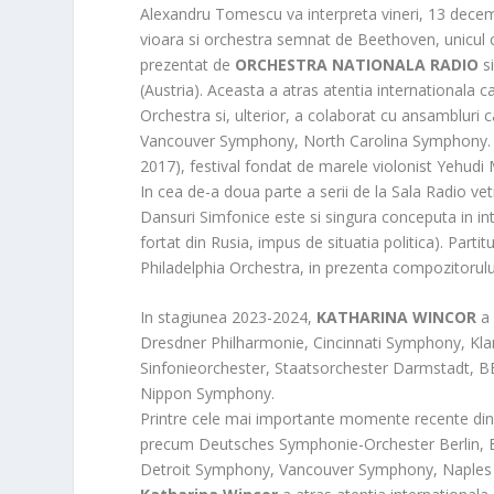
Alexandru Tomescu va interpreta vineri, 13 decemb
vioara si orchestra semnat de Beethoven, unicul c
prezentat de
ORCHESTRA NATIONALA RADIO
si
(Austria). Aceasta a atras atentia internationala 
Orchestra si, ulterior, a colaborat cu ansamblur
Vancouver Symphony, North Carolina Symphony. Es
2017), festival fondat de marele violonist Yehudi 
In cea de-a doua parte a serii de la Sala Radio v
Dansuri Simfonice este si singura conceputa in int
fortat din Rusia, impus de situatia politica). Parti
Philadelphia Orchestra, in prezenta compozitorulu
In stagiunea 2023-2024,
KATHARINA WINCOR
a 
Dresdner Philharmonie, Cincinnati Symphony, Kla
Sinfonieorchester, Staatsorchester Darmstadt,
Nippon Symphony.
Printre cele mai importante momente recente din c
precum Deutsches Symphonie-Orchester Berlin, B
Detroit Symphony, Vancouver Symphony, Naples 