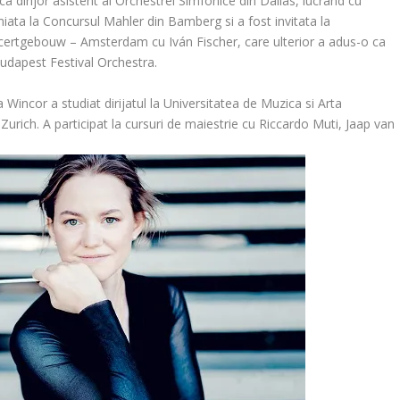
ca dirijor asistent al Orchestrei Simfonice din Dallas, lucrand cu
miata la Concursul Mahler din Bamberg si a fost invitata la
ertgebouw – Amsterdam cu Iván Fischer, care ulterior a adus-o ca
udapest Festival Orchestra.
Wincor a studiat dirijatul la Universitatea de Muzica si Arta
 Zurich. A participat la cursuri de maiestrie cu Riccardo Muti, Jaap van