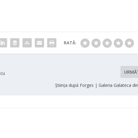
RATĂ:
URMĂ
scu
Știința după Forges | Galeria Galateca di