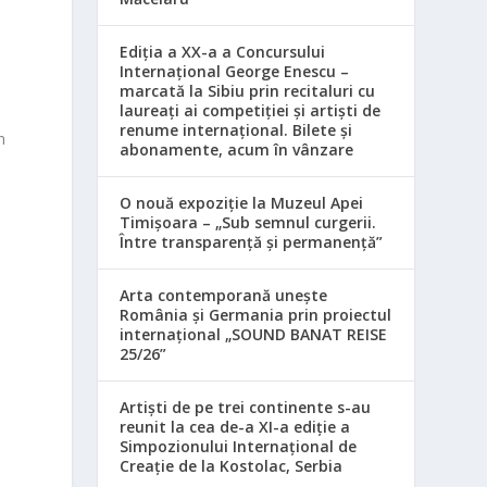
u
Ediția a XX-a a Concursului
Internațional George Enescu –
marcată la Sibiu prin recitaluri cu
laureați ai competiției și artiști de
renume internațional. Bilete și
n
abonamente, acum în vânzare
O nouă expoziție la Muzeul Apei
Timișoara – „Sub semnul curgerii.
Între transparență și permanență”
Arta contemporană unește
România și Germania prin proiectul
internațional „SOUND BANAT REISE
25/26”
Artiști de pe trei continente s-au
reunit la cea de-a XI-a ediție a
Simpozionului Internațional de
Creație de la Kostolac, Serbia