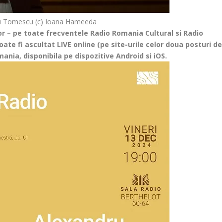
u Tomescu (c) Ioana Hameeda
or – pe toate frecventele Radio Romania Cultural si Radio
e fi ascultat LIVE online (pe site-urile celor doua posturi d
mania, disponibila pe dispozitive Android si iOS.