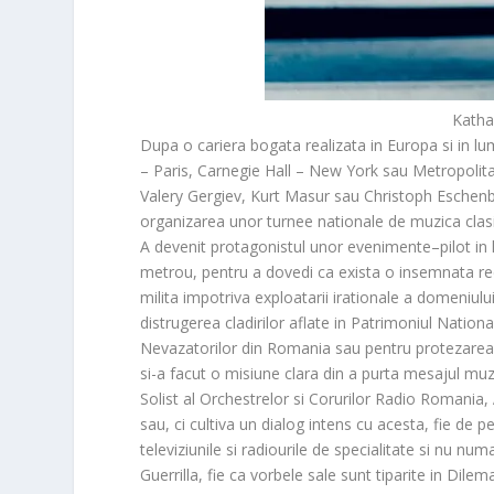
Katha
Dupa o cariera bogata realizata in Europa si in 
– Paris, Carnegie Hall – New York sau Metropolit
Valery Gergiev, Kurt Masur sau Christoph Eschen
organizarea unor turnee nationale de muzica clasic
A devenit protagonistul unor evenimente–pilot in 
metrou, pentru a dovedi ca exista o insemnata rec
milita impotriva exploatarii irationale a domeniului
distrugerea cladirilor aflate in Patrimoniul Nation
Nevazatorilor din Romania sau pentru protezarea aud
si-a facut o misiune clara din a purta mesajul muzi
Solist al Orchestrelor si Corurilor Radio Romania,
sau, ci cultiva un dialog intens cu acesta, fie de pe
televiziunile si radiourile de specialitate si nu 
Guerrilla, fie ca vorbele sale sunt tiparite in Dilem