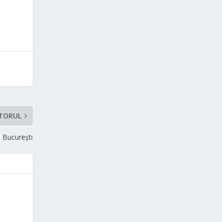
TORUL
n București