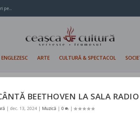
i pe...
L ENGLEZESC
ARTE
CULTURĂ & SPECTACOL
SOCIE
ÂNTĂ BEETHOVEN LA SALA RADIO
ură
|
dec. 13, 2024
|
Muzică
|
0
|