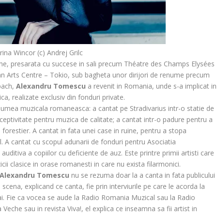
rina Wincor (c) Andrej Grilc
lume, presarata cu succese in sali precum Théatre des Champs Elysées
an Arts Centre – Tokio, sub bagheta unor dirijori de renume precum
bach,
Alexandru Tomescu
a revenit in Romania, unde s-a implicat in
a, realizate exclusiv din fonduri private.
lumea muzicala romaneasca: a cantat pe Stradivarius intr-o statie de
eptivitate pentru muzica de calitate; a cantat intr-o padure pentru a
 forestier. A cantat in fata unei case in ruine, pentru a stopa
al. A cantat cu scopul adunarii de fonduri pentru Asociatia
itiva a copiilor cu deficiente de auz. Este printre primii artisti care
cii clasice in orase romanesti in care nu exista filarmonici.
Alexandru Tomescu
nu se rezuma doar la a canta in fata publicului
 scena, explicand ce canta, fie prin interviurile pe care le acorda la
numai. Fie ca vocea se aude la Radio Romania Muzical sau la Radio
a Veche sau in revista Viva!, el explica ce inseamna sa fii artist in