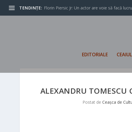
TENDINȚE:
Florin Piersic Jr: Un actor are voie să facă lucrur
EDITORIALE
CEAIU
ALEXANDRU TOMESCU C
Postat de
Ceașca de Cult