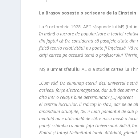
La Brașov sosește o scrisoare de la Einstein
La 9 octombrie 1928, AE îi răspunde lui MȘ (tot î
în mână o lucrare de popularizare a teoriei relativ
din faptul că Dv. considerați că pasajele citate din
fizică teoria relativității nu poate fi înțeleasă. V
citiți cartea pe această temă a profesorului Thirrin
MȘ a urmat sfatul lui AE și a studiat cartea lui Th
„
Cum văd, Dv. eliminați eterul, deși universul e str
aceleași forțe electromagnetice, dar sub denumiri di
alta într-o relație bine determinată? […] Aparent –
el centrul lucrurilor, îl ridicați în slăvi, dar pe de 
amândouă situațiile, Dv. îi luați pământul de sub p
mintală nu e utilizabilă de către mica masă a locuit
puteți schimba cu nimic fața Universului. Adică, înce
Finitul și totuși Nelimitatul lumii. Altădată, gându