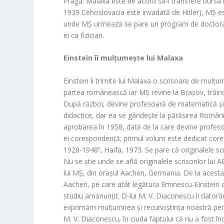
Praga. Malaxa este de acord să-i transfere bursa 
1939 Cehoslovacia este invadată de Hitler), MȘ est
unde MȘ urmează se pare un program de doctorat în
ei ca fizician.
Einstein îi mulțumește lui Malaxa
Einstein îi trimite lui Malaxa o scrisoare de mulțum
partea românească iar MȘ revine la Brașov, trăind 
După război, devine profesoară de matematică și f
didactice, dar ea se gândește la părăsirea Români
aprobarea în 1958, dată de la care devine profesoa
ei corespondență; primul volum este dedicat cores
1928-1948”, Haifa, 1973. Se pare că originalele scri
Nu se știe unde se află originalele scrisorilor lui 
lui MȘ, din orașul Aachen, Germania. De la acesta
Aachen, pe care atât legătura Eminescu-Einstein câ
studiu amănunțit. D-lui M. V. Diaconescu îi dator
exprimăm mulțumirea și recunoștința noastră pentr
M. V. Diaconescu, în ciuda faptului că nu a fost 