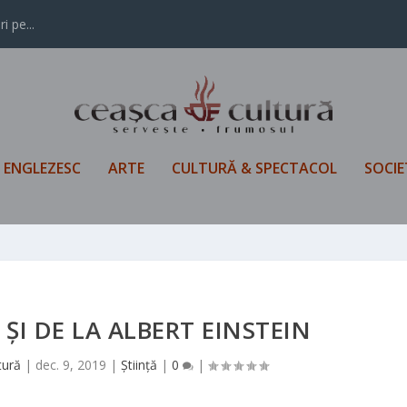
i pe...
L ENGLEZESC
ARTE
CULTURĂ & SPECTACOL
SOCIE
 ŞI DE LA ALBERT EINSTEIN
tură
|
dec. 9, 2019
|
Știință
|
0
|