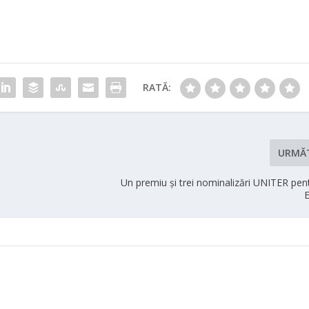
RATĂ:
URMĂ
e
Un premiu și trei nominalizări UNITER pen