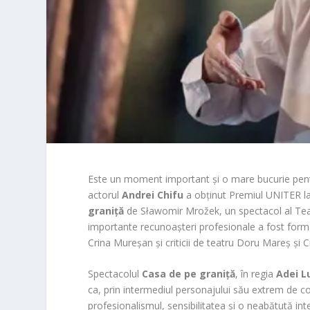
Este un moment important și o mare bucurie pent
actorul
Andrei Chifu
a obținut Premiul UNITER la
graniță
de Sławomir Mrožek, un spectacol al Teatr
importante recunoașteri profesionale a fost form
Crina Mureșan și criticii de teatru Doru Mareș și Cr
Spectacolul
Casa de pe graniță
, în regia
Adei L
ca, prin intermediul personajului său extrem de co
profesionalismul, sensibilitatea și o neabătută int