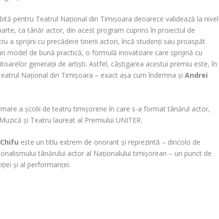
tă pentru Teatrul Național din Timișoara deoarece validează la nivel
arte, ca tânăr actor, din acest program cuprins în proiectul de
a sprijini cu precădere tinerii actori, încă studenți sau proaspăt
un model de bună practică, o formulă inovatoare care sprijină cu
iitoarelor generații de artiști. Astfel, câștigarea acestui premiu este, în
 Teatrul Național din Timișoara – exact așa cum îndemna și
Andrei
mare a școlii de teatru timișorene în care s-a format tânărul actor,
de Muzică și Teatru laureat al Premiului UNITER.
 Chifu
este un titlu extrem de onorant și reprezintă – dincolo de
ionalismului tânărului actor al Naționalului timișorean – un punct de
iției și al performanței.