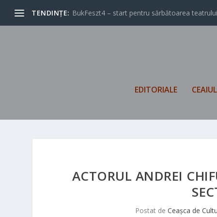
TENDINȚE:
BukFeszt4 – start pentru sărbătoarea teatrului
EDITORIALE
CEAIU
ACTORUL ANDREI CHIF
SEC
Postat de
Ceașca de Cult