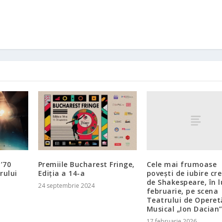
Cele mai frumoase
’70
Premiile Bucharest Fringe,
povești de iubire cr
rului
Ediția a 14-a
de Shakespeare, în 
24 septembrie 2024
februarie, pe scena
Teatrului de Operetă
Musical „Ion Dacian
17 februarie 2026