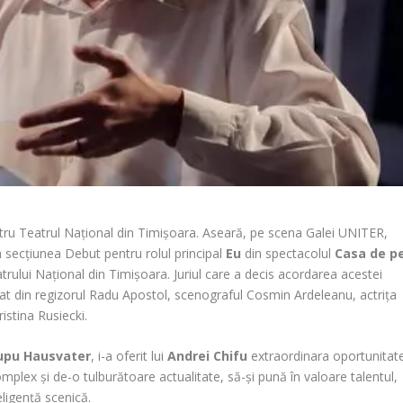
ru Teatrul Național din Timișoara. Aseară, pe scena Galei UNITER,
 secțiunea Debut pentru rolul principal
Eu
din spectacolul
Casa de p
ului Național din Timișoara. Juriul care a decis acordarea acestei
at din regizorul Radu Apostol, scenograful Cosmin Ardeleanu, actrița
istina Rusiecki.
upu Hausvater
, i-a oferit lui
Andrei Chifu
extraordinara oportunitat
mplex și de-o tulburătoare actualitate, să-și pună în valoare talentul,
eligență scenică.