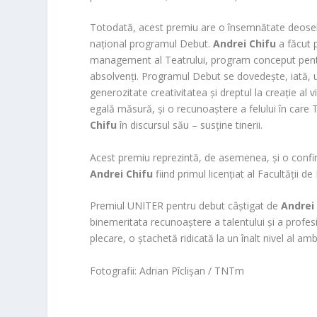
Totodată, acest premiu are o însemnătate deosebi
național programul Debut.
Andrei Chifu
a făcut p
management al Teatrului, program conceput pentru 
absolvenți. Programul Debut se dovedește, iată, 
generozitate creativitatea și dreptul la creație al v
egală măsură, și o recunoaștere a felului în care
Chifu
în discursul său – susține tinerii.
Acest premiu reprezintă, de asemenea, și o confir
Andrei Chifu
fiind primul licențiat al Facultății 
Premiul UNITER pentru debut câștigat de
Andrei
binemeritata recunoaștere a talentului și a profes
plecare, o ștachetă ridicată la un înalt nivel al amb
Fotografii: Adrian Pîclișan / TNTm