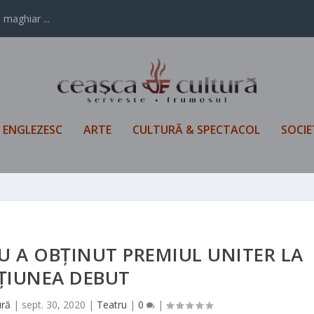
 maghiar ...
L ENGLEZESC
ARTE
CULTURĂ & SPECTACOL
SOCIE
U A OBȚINUT PREMIUL UNITER LA
ȚIUNEA DEBUT
ură
|
sept. 30, 2020
|
Teatru
|
0
|