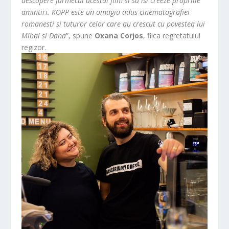
descopere farmecul acestui film si sa isi creeze propriile
amintiri. KOPP este un omagiu adus cinematografiei
romanesti si tuturor celor care au crescut cu povestea lui
Mihai si Dana
”, spune
Oxana Corjos
, fiica regretatului
regizor.