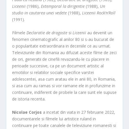
Liceenii
(1986),
Extemporal la dirigentie
(1988),
Un
studio in cautarea unei vedete
(1988),
Liceenii Rock’n’Roll
(1991).
Filmele
Declaratie de dragoste
si
Liceenii
au devenit un
fenomen cinematografic al anilor 80 si s-au bucurat de
o popularitate extraordinara in deceniile ce au urmat.
Televiziunile din Romania au difuzat aceste filme de zeci
de ori, generatii de cinefili revazandu-le cu placere in
perioade succesive, ca pe un document artistic al
emotiilor si relatiilor sociale specifice varstei
adolescentei, asa cum aratau ele in anii 80, in Romania,
si asa cum au ramas si vor ramane ele in profunzime in
continuare, indiferent de probele la care sunt ele supuse
de istoria recenta.
Nicolae Corjos
a incetat din viata in 27 februarie 2022,
documentarele si filmele lui artistice ruland in
continuare pe toate canalele de televiziune romanesti si