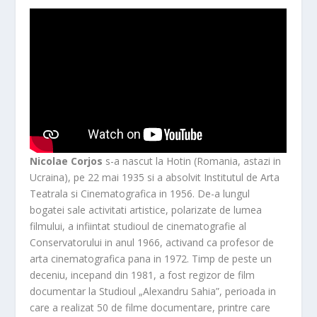
Nicolae Corjos
s-a nascut la Hotin (Romania, astazi in
Ucraina), pe 22 mai 1935 si a absolvit Institutul de Arta
Teatrala si Cinematografica in 1956. De-a lungul
bogatei sale activitati artistice, polarizate de lumea
filmului, a infiintat studioul de cinematografie al
Conservatorului in anul 1966, activand ca profesor de
arta cinematografica pana in 1972. Timp de peste un
deceniu, incepand din 1981, a fost regizor de film
documentar la Studioul „Alexandru Sahia”, perioada in
care a realizat 50 de filme documentare, printre care