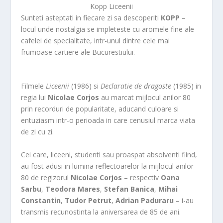
Kopp Liceenii
Sunteti asteptati in fiecare zi sa descoperiti
KOPP
–
locul unde nostalgia se impleteste cu aromele fine ale
cafelei de specialitate, intr-unul dintre cele mai
frumoase cartiere ale Bucurestiului.
Filmele
Liceenii
(1986) si
Declaratie de dragoste
(1985) in
regia lui
Nicolae Corjos
au marcat mijlocul anilor 80
prin recorduri de popularitate, aducand culoare si
entuziasm intr-o perioada in care cenusiul marca viata
de zi cu zi.
Cei care, liceeni, studenti sau proaspat absolventi fiind,
au fost adusi in lumina reflectoarelor la mijlocul anilor
80 de regizorul
Nicolae Corjos
– respectiv
Oana
Sarbu
,
Teodora Mares
,
Stefan Banica
,
Mihai
Constantin
,
Tudor Petrut
,
Adrian Paduraru
– i-au
transmis recunostinta la aniversarea de 85 de ani.