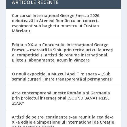
ARTICOLE RECENTE
Concursul Internațional George Enescu 2026
debutează la Ateneul Român cu un concert-
eveniment sub bagheta maestrului Cristian
Măcelaru
Ediția a XX-a a Concursului Internațional George
Enescu – marcată la Sibiu prin recitaluri cu laureați
ai competiției și artiști de renume internațional.
Bilete și abonamente, acum în vânzare
O nouă expoziție la Muzeul Apei Timișoara – „Sub
semnul curgerii. Între transparență și permanență”
Arta contemporană unește România și Germania
prin proiectul internațional „SOUND BANAT REISE
25/26”
Artiști de pe trei continente s-au reunit la cea de-a
XI-a ediție a Simpozionului Internațional de Creație