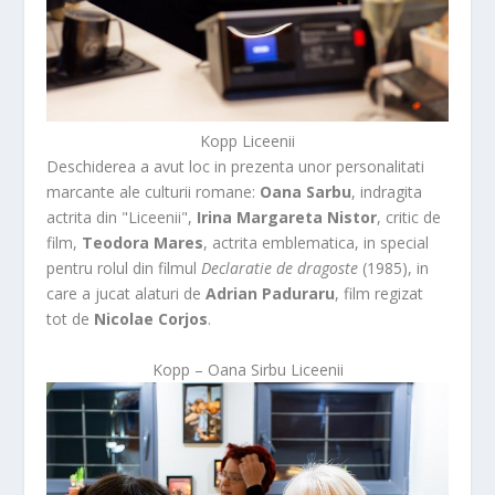
Kopp Liceenii
Deschiderea a avut loc in prezenta unor personalitati
marcante ale culturii romane:
Oana Sarbu
, indragita
actrita din "Liceenii",
Irina Margareta Nistor
, critic de
film,
Teodora Mares
, actrita emblematica, in special
pentru rolul din filmul
Declaratie de dragoste
(1985), in
care a jucat alaturi de
Adrian Paduraru
, film regizat
tot de
Nicolae Corjos
.
Kopp – Oana Sirbu Liceenii