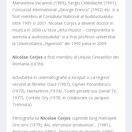
Manastirea Vacaresti (1989), Sergiu Celibidache (1991),
Concursul International „George Enescu” (1992) etc. si a
fost membru al Consiliului National al Audiovizualului
intre 1995 si 2001. Nicolae Corjos a devenit doctor in
muzica in 2000 cu teza „Arta muzicii – componenta si
aureola a audiovizualului” si a fost profesor universitar
la Universitatea „Hyperion” din 1990 pana in 2009.
Nicolae Corjos
a fost membru al Uniunii Cineastilor din
Romania (UCIN).
Activitatea in cinematografie a inceput-o ca regizor
secund al filmelor Dacii (1967), Ciprian Porumbescu
(1973), Nemuritorii (1974), Toate pinzele sus (serial TV,
1977), Contele Ory (1978, in colaborare cu Jacques
Trehouta).
Filmografia lui
Nicolae Corjos
cuprinde lung metrajele
Ora zero
(1979),
Alo, aterizeaza strabunica!..
. (1981),
Padurea nebuna
(1982),
Declaratie de dragoste
(1985),