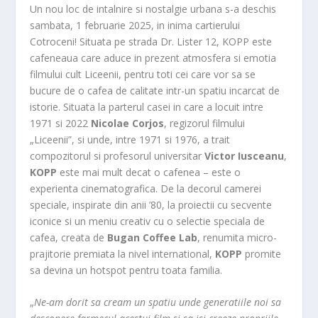
Un nou loc de intalnire si nostalgie urbana s-a deschis
sambata, 1 februarie 2025, in inima cartierului
Cotroceni! Situata pe strada Dr. Lister 12, KOPP este
cafeneaua care aduce in prezent atmosfera si emotia
filmului cult Liceenii, pentru toti cei care vor sa se
bucure de o cafea de calitate intr-un spatiu incarcat de
istorie. Situata la parterul casei in care a locuit intre
1971 si 2022
Nicolae Corjos
, regizorul filmului
„Liceenii”, si unde, intre 1971 si 1976, a trait
compozitorul si profesorul universitar
Victor Iusceanu
,
KOPP
este mai mult decat o cafenea – este o
experienta cinematografica. De la decorul camerei
speciale, inspirate din anii ’80, la proiectii cu secvente
iconice si un meniu creativ cu o selectie speciala de
cafea, creata de
Bugan Coffee Lab
, renumita micro-
prajitorie premiata la nivel international,
KOPP
promite
sa devina un hotspot pentru toata familia.
„
Ne-am dorit sa cream un spatiu unde generatiile noi sa