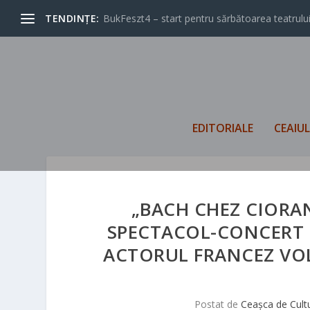
TENDINȚE:
BukFeszt4 – start pentru sărbătoarea teatrului
EDITORIALE
CEAIU
„BACH CHEZ CIORAN
SPECTACOL-CONCERT 
ACTORUL FRANCEZ VOL
Postat de
Ceașca de Cult