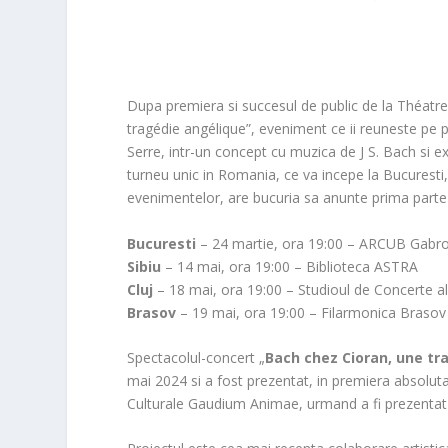
Dupa premiera si succesul de public de la Théatre
tragédie angélique”, eveniment ce ii reuneste pe
Serre, intr-un concept cu muzica de J S. Bach si ex
turneu unic in Romania, ce va incepe la Bucurest
evenimentelor, are bucuria sa anunte prima parte 
Bucuresti
– 24 martie, ora 19:00 – ARCUB Gabro
Sibiu
– 14 mai, ora 19:00 – Biblioteca ASTRA
Cluj
– 18 mai, ora 19:00 – Studioul de Concerte
Brasov
– 19 mai, ora 19:00 – Filarmonica Brasov
Spectacolul-concert „
Bach chez Cioran, une tr
mai 2024 si a fost prezentat, in premiera absoluta
Culturale Gaudium Animae, urmand a fi prezentat si 