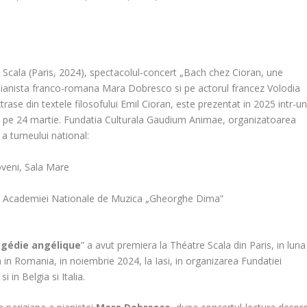
 Scala (Paris, 2024), spectacolul-concert „Bach chez Cioran, une
 pianista franco-romana Mara Dobresco si pe actorul francez Volodia
trase din textele filosofului Emil Cioran, este prezentat in 2025 intr-u
i, pe 24 martie. Fundatia Culturala Gaudium Animae, organizatoarea
a turneului national:
veni, Sala Mare
 al Academiei Nationale de Muzica „Gheorghe Dima”
agédie angélique
” a avut premiera la Théatre Scala din Paris, in luna
 in Romania, in noiembrie 2024, la Iasi, in organizarea Fundatiei
in Belgia si Italia.