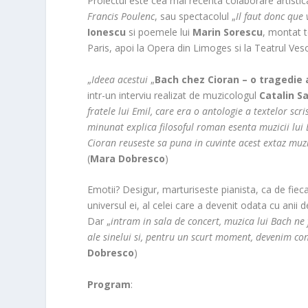
Proiectul este cea mai recenta colaborare artistic
Francis Poulenc
, sau spectacolul „
Il faut donc que 
Ionescu
si poemele lui
Marin Sorescu
, montat t
Paris, apoi la Opera din Limoges si la Teatrul Veso
„
Ideea acestui
„
Bach chez Cioran – o tragedie 
intr-un interviu realizat de muzicologul
Catalin S
fratele lui Emil, care era o antologie a textelor sc
minunat explica filosoful roman esenta muzicii lui B
Cioran reuseste sa puna in cuvinte acest extaz muzi
(
Mara Dobresco
)
Emotii? Desigur, marturiseste pianista, ca de fieca
universul ei, al celei care a devenit odata cu anii d
Dar „
intram in sala de concert, muzica lui Bach ne f
ale sinelui si, pentru un scurt moment, devenim con
Dobresco
)
Program
: