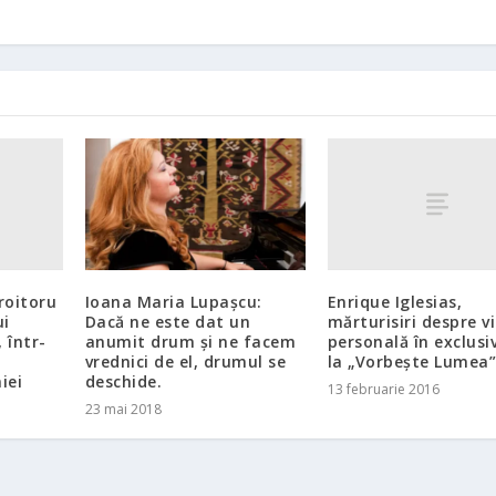
roitoru
Enrique Iglesias,
Ioana Maria Lupașcu:
ui
mărturisiri despre v
Dacă ne este dat un
 într-
personală în exclusi
anumit drum și ne facem
la „Vorbește Lumea
vrednici de el, drumul se
iei
deschide.
13 februarie 2016
23 mai 2018