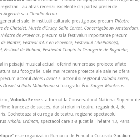
registrari i-au atras recenzii excelente din partea presei de
a Argerich
sau
Claudio Arrau
.
generatiei sale, in institutii culturale prestigioase precum
Théatre
tre de Chatelet, Musée d’Orsay, Salle Cortot, Concertgebouw Amsterdam,
 Théatre de Provence
, precum si la festivaluri importante precum
e Nantes, Festival d’Aix en Provence, Festivalul LillePiano(s),
l, Festival de Nohant, Festivalul Chopin la Orangerie de Bagatelle,
l in peisajul muzical actual, oferind numeroase proiecte aflate
teratura sau fotografie. Cele mai recente proiecte ale sale ne ofera
i precum actorul
Dénis Lavant
si actorul si regizorul
Volodia Serre
,
s Drexel
si
Radu Mihaileanu
si fotograful
Éric Sanger Monteros
.
gizor,
Volodia Serre
s-a format la Conservatorul National Superior d
filme franceze de succes, dar si roluri in teatru, regasindu-l, de
is. Cocheteaza si cu regia de teatru, regizand spectacolul
 rus
Nikolaï Erdman
, spectacol care s-a jucat la Théatre 13, Paris.
élique
” este organizat in Romania de Fundatia Culturala Gaudium