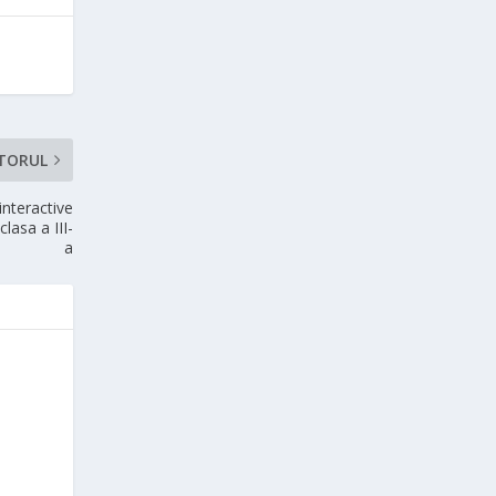
TORUL
interactive
lasa a III-
a