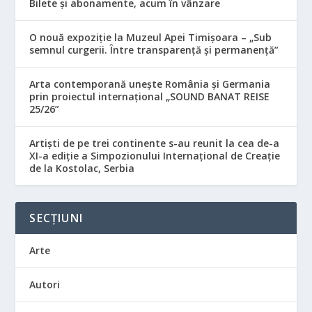
Bilete și abonamente, acum în vânzare
O nouă expoziție la Muzeul Apei Timișoara – „Sub
semnul curgerii. Între transparență și permanență”
Arta contemporană unește România și Germania
prin proiectul internațional „SOUND BANAT REISE
25/26”
Artiști de pe trei continente s-au reunit la cea de-a
XI-a ediție a Simpozionului Internațional de Creație
de la Kostolac, Serbia
SECȚIUNI
Arte
Autori