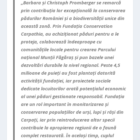
„Barbara și Christoph Promberger se remarcă
prin contribuția lor excepțională la conservarea
pădurilor României și a biodiversității unice din
această zonă. Prin Fundația Conservation
Carpathia, au achiziționat păduri pentru a le
proteja, colaborează îndeaproape cu
comunitățile locale pentru crearea Parcului
național Munții Făgăraș și pun bazele unei
dezvoltări durabile la nivel regional. Peste 4,5
milioane de puieți au fost plantați datorită
activității fundației, iar proiectele sociale
dedicate locuitorilor arată potențialul economic
al unei păduri gestionate responsabil. Fundația
are un rol important în monitorizarea și
conservarea populațiilor de urși, lupi și râși din
Carpați, iar prin reintroducerea altor specii
contribuie la apropierea regiunii de o faună
complet restaurată. În același timp, cuplul