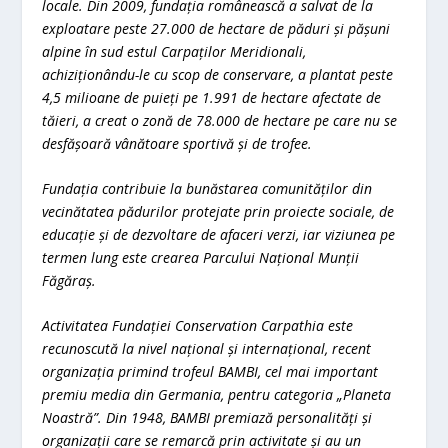
locale. Din 2009, fundația românească a salvat de la
exploatare peste 27.000 de hectare de păduri și pășuni
alpine în sud estul Carpaților Meridionali,
achiziționându-le cu scop de conservare, a plantat peste
4,5 milioane de puieți pe 1.991 de hectare afectate de
tăieri, a creat o zonă de 78.000 de hectare pe care nu se
desfășoară vânătoare sportivă și de trofee.
Fundația contribuie la bunăstarea comunităților din
vecinătatea pădurilor protejate prin proiecte sociale, de
educație și de dezvoltare de afaceri verzi, iar viziunea pe
termen lung este crearea Parcului Național Munții
Făgăraș.
Activitatea Fundației Conservation Carpathia este
recunoscută la nivel național și internațional, recent
organizația primind trofeul BAMBI, cel mai important
premiu media din Germania, pentru categoria „Planeta
Noastră”. Din 1948, BAMBI premiază personalități și
organizații care se remarcă prin activitate și au un