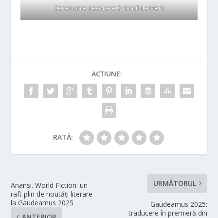
Ceremonie decorare Ordinul de Merit
ACȚIUNE:
RATĂ:
URMĂTORUL
Anansi. World Fiction: un
raft plin de noutăți literare
la Gaudeamus 2025
Gaudeamus 2025:
traducere în premieră din
ANTERIOR