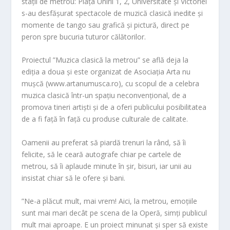
stații de metrou: Piața Unirii 1, 2, Universitate și Victoriei
s-au desfășurat spectacole de muzică clasică inedite și
momente de tango sau grafică și pictură, direct pe
peron spre bucuria tuturor călătorilor.
Proiectul ”Muzica clasică la metrou” se află deja la
ediția a doua și este organizat de Asociația Arta nu
mușcă (www.artanumusca.ro), cu scopul de a celebra
muzica clasică într-un spațiu neconvențional, de a
promova tineri artiști și de a oferi publicului posibilitatea
de a fi față în față cu produse culturale de calitate.
Oamenii au preferat să piardă trenuri la rând, să îi
felicite, să le ceară autografe chiar pe cartele de
metrou, să îi aplaude minute în șir, bisuri, iar unii au
insistat chiar să le ofere și bani.
”Ne-a plăcut mult, mai vrem! Aici, la metrou, emoțiile
sunt mai mari decât pe scena de la Operă, simți publicul
mult mai aproape. E un proiect minunat și sper să existe