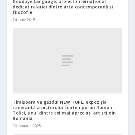
Goodbye Language, proiect internaţional
dedicat relaţiei dintre arta contemporană şi
filozofie
24 iunie 2015
Timișoara va găzdui NEW HOPE, expoziția
itinerantă a pictorului contemporan Roman
Tolici, unul dintre cei mai apreciați artiști din
România
30 ianuarie 2025