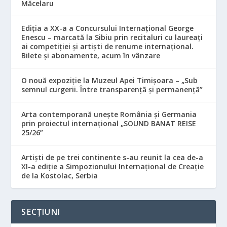
Măcelaru
Ediția a XX-a a Concursului Internațional George
Enescu – marcată la Sibiu prin recitaluri cu laureați
ai competiției și artiști de renume internațional.
Bilete și abonamente, acum în vânzare
O nouă expoziție la Muzeul Apei Timișoara – „Sub
semnul curgerii. Între transparență și permanență”
Arta contemporană unește România și Germania
prin proiectul internațional „SOUND BANAT REISE
25/26”
Artiști de pe trei continente s-au reunit la cea de-a
XI-a ediție a Simpozionului Internațional de Creație
de la Kostolac, Serbia
SECȚIUNI