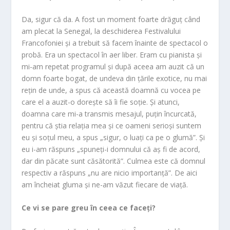
Da, sigur că da. A fost un moment foarte drăguț când
am plecat la Senegal, la deschiderea Festivalului
Francofoniei și a trebuit să facem înainte de spectacol o
probă. Era un spectacol în aer liber. Eram cu pianista și
mi-am repetat programul și după aceea am auzit că un
domn foarte bogat, de undeva din țările exotice, nu mai
rețin de unde, a spus că această doamnă cu vocea pe
care el a auzit-o dorește să îi fie soție. Și atunci,
doamna care mi-a transmis mesajul, puțin încurcată,
pentru că știa relația mea și ce oameni serioși suntem
eu și soțul meu, a spus „sigur, o luați ca pe o glumă”. Și
eu i-am răspuns „spuneți-i domnului că aș fi de acord,
dar din păcate sunt căsătorită”. Culmea este că domnul
respectiv a răspuns „nu are nicio importanță”. De aici
am încheiat gluma și ne-am văzut fiecare de viață.
Ce vi se pare greu în ceea ce faceți?