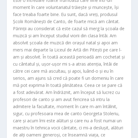
Este o întrebare foarte frumoasă care vine într-un
moment în care voluntariatul trăiește și muncește, își
face treaba foarte bine. Eu sunt, dacă vreți, produsul
Școlii Românești de Canto, de foarte mică am cântat.
Părinții au considerat că este cazul să merg la școala de
muzică și am început studiul viorii din clasa întâi. Am
absolvit școala de muzică din orașul natal și apoi am
mers mai departe la Liceul de Artă din Pitești pe care l-
am și absolvit. În toată această perioadă am cochetat și
cu cântatul și, ușor-ușor mi s-a atras atenția, întâi de
către cei care mă ascultau, și apoi, luând-o și eu în
serios, am ajuns să cred că poate fi un domeniu în care
mă pot exprima în toată plinătatea. Ceea ce se pare că
a fost adevărat. Am îndrăznit, am început să lucrez cu
profesori de canto și am avut fericirea să intru la
admitere la facultate, moment în care m-am întâlnit,
sigur, cu profesoara mea de canto Georgeta Stoleriu,
care și acum îmi este alături și care nu a fost numai un
maestru în tehnica vocii cântate, ci mi-a deslușit, alături
de alți oameni generoși, ce înseamnă viața, ce