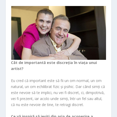
Cât de importantă este discreția în viața unui
artist?
Eu cred că important este să fii un om normal, un om
natural, un om echilibrat fizic și psihic. Dar când simți că
este nevoie să te implici, nu vei fi discret, ci, dimpotrivă,
vei fi prezent, iar acolo unde simți, într-un fel sau altul,
că nu este nevoie de tine, te retragi discret.
Ce vă inspiră să ieșiți din aria de acoperire a