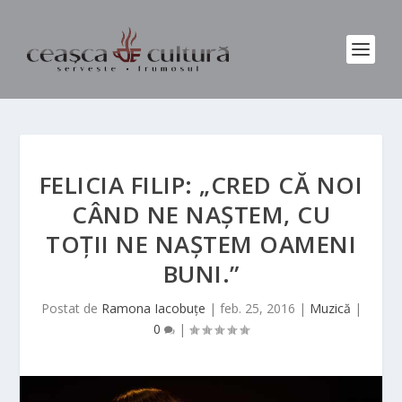
FELICIA FILIP: „CRED CĂ NOI
CÂND NE NAŞTEM, CU
TOŢII NE NAŞTEM OAMENI
BUNI.”
Postat de
Ramona Iacobuțe
|
feb. 25, 2016
|
Muzică
|
0
|