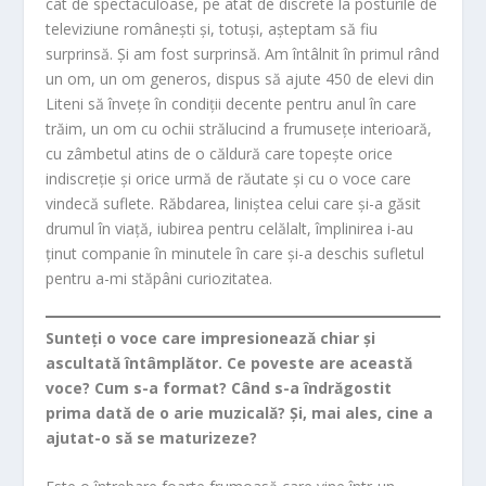
cât de spectaculoase, pe atât de discrete la posturile de
televiziune românești și, totuși, așteptam să fiu
surprinsă. Și am fost surprinsă. Am întâlnit în primul rând
un om, un om generos, dispus să ajute 450 de elevi din
Liteni să învețe în condiții decente pentru anul în care
trăim, un om cu ochii strălucind a frumusețe interioară,
cu zâmbetul atins de o căldură care topește orice
indiscreție și orice urmă de răutate și cu o voce care
vindecă suflete. Răbdarea, liniștea celui care și-a găsit
drumul în viață, iubirea pentru celălalt, împlinirea i-au
ținut companie în minutele în care și-a deschis sufletul
pentru a-mi stăpâni curiozitatea.
Sunteți o voce care impresionează chiar și
ascultată întâmplător. Ce poveste are această
voce? Cum s-a format? Când s-a îndrăgostit
prima dată de o arie muzicală? Și, mai ales, cine a
ajutat-o să se maturizeze?