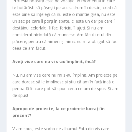
Profesia noastră este de vocație. În momentul în care
te hotărăști să pășești pe acest drum în destin, cred că
este bine să înțelegi că nu este o mantie grea, nu este
un sac pe care îl porți în spate, ci este un dar pe care îl
destăinui celorlalți, îi faci fericiți, îi ajuți. Și nu am
considerat niciodată că muncesc. Am făcut totul din
plăcere, pentru că nimeni și nimic nu m-a obligat să fac
ceea ce am făcut.
Aveți vise care nu vi s-au împlinit, încă?
Nu, nu am vise care nu mi s-au împlinit. Am proiecte pe
care doresc să le împlinesc și știu că am în față încă o
perioadă în care pot să spun ceea ce am de spus. Și am
de spus!
Apropo de proiecte, la ce proiecte lucrați în
prezent?
V-am spus, este vorba de albumul Fata din vis care