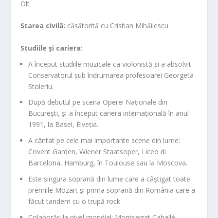
Olt
Starea civilă:
căsătorită cu Cristian Mihăilescu
Studiile și cariera:
A început studiile muzicale ca violonistă și a absolvit
Conservatorul sub îndrumarea profesoarei Georgeta
Stoleriu.
După debutul pe scena Operei Naționale din
București, și-a început cariera internațională în anul
1991, la Basel, Elveția.
A cântat pe cele mai importante scene din lume:
Covent Garden, Wiener Staatsoper, Liceo di
Barcelona, Hamburg, în Toulouse sau la Moscova.
Este singura soprană din lume care a câștigat toate
premiile Mozart și prima soprană din România care a
făcut tandem cu o trupă rock.
Colaborări la nivel mondial: Montserrat Caballé,