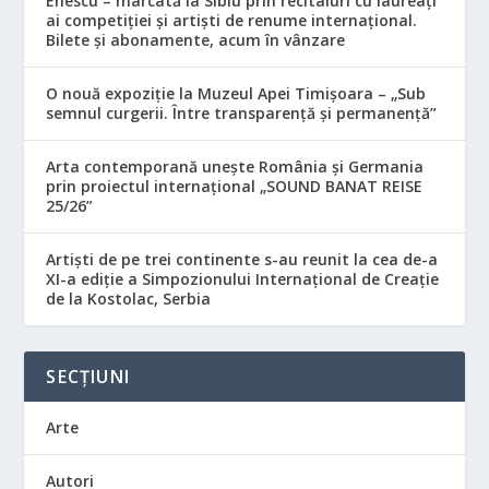
Enescu – marcată la Sibiu prin recitaluri cu laureați
ai competiției și artiști de renume internațional.
Bilete și abonamente, acum în vânzare
O nouă expoziție la Muzeul Apei Timișoara – „Sub
semnul curgerii. Între transparență și permanență”
Arta contemporană unește România și Germania
prin proiectul internațional „SOUND BANAT REISE
25/26”
Artiști de pe trei continente s-au reunit la cea de-a
XI-a ediție a Simpozionului Internațional de Creație
de la Kostolac, Serbia
SECȚIUNI
Arte
Autori