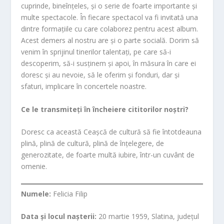
cuprinde, bineînțeles, și o serie de foarte importante și
multe spectacole. În fiecare spectacol va fi invitată una
dintre formațiile cu care colaborez pentru acest album.
Acest demers al nostru are și o parte socială. Dorim să
venim în sprijinul tinerilor talentați, pe care să-i
descoperim, să-i susținem și apoi, în măsura în care ei
doresc și au nevoie, să le oferim și fonduri, dar și
sfaturi, implicare în concertele noastre.
Ce le transmiteți în încheiere cititorilor noștri?
Doresc ca această Ceașcă de cultură să fie întotdeauna
plină, plină de cultură, plină de înțelegere, de
generozitate, de foarte multă iubire, într-un cuvânt de
omenie.
Numele:
Felicia Filip
Data și locul nașterii:
20 martie 1959, Slatina, județul