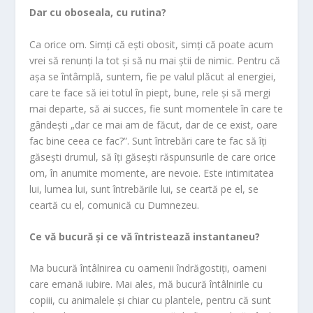
Dar cu oboseala, cu rutina?
Ca orice om. Simți că ești obosit, simți că poate acum
vrei să renunți la tot și să nu mai știi de nimic. Pentru că
așa se întâmplă, suntem, fie pe valul plăcut al energiei,
care te face să iei totul în piept, bune, rele și să mergi
mai departe, să ai succes, fie sunt momentele în care te
gândești „dar ce mai am de făcut, dar de ce exist, oare
fac bine ceea ce fac?”. Sunt întrebări care te fac să îți
găsești drumul, să îți găsești răspunsurile de care orice
om, în anumite momente, are nevoie. Este intimitatea
lui, lumea lui, sunt întrebările lui, se ceartă pe el, se
ceartă cu el, comunică cu Dumnezeu.
Ce vă bucură și ce vă întristează instantaneu?
Ma bucură întâlnirea cu oamenii îndrăgostiți, oameni
care emană iubire. Mai ales, mă bucură întâlnirile cu
copiii, cu animalele și chiar cu plantele, pentru că sunt