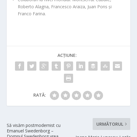
Roberto Alagna, Francesco Araiza, Juan Pons și
Franco Farina.
ACȚIUNE:
RATĂ:
URMĂTORUL
Să visăm postmodernist cu
Emanuel Swedenborg –
Domnul Swedenborg vrea