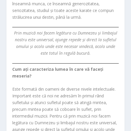
înseamnă munca, ce înseamnă generozitatea,
seriozitatea, studiul și toate aceste karate ce compun
strălucirea unui destin, până la urmă.
Prin muzică noi facem legătura cu Dumnezeu și limbajul
nostru este universal, ajunge repede și direct la sufletul
omului și acolo unde este necesar vindecă, acolo unde
este totul în regulă bucură.
Cum ați caracteriza lumea în care vă faceți
meseria?
Este formată din oameni de diverse nivele intelectuale.
Important este că noi ne adresăm în primul rând
sufletului și atunci sufletul poate să atingă mintea,
precum mintea poate să coboare în suflet, prin
intermediul muzicii. Pentru că prin muzică noi facem
legătura cu Dumnezeu și limbajul nostru este universal,
ajunge repede și direct la sufletul omului și acolo unde