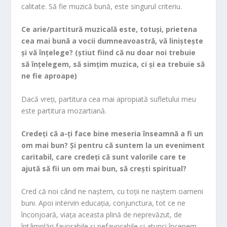
calitate. Să fie muzică bună, este singurul criteriu.
Ce arie/partitură muzicală este, totuși, prietena
cea mai bună a vocii dumneavoastră, vă liniștește
și vă înțelege? (știut fiind că nu doar noi trebuie
să înțelegem, să simțim muzica, ci și ea trebuie să
ne fie aproape)
Dacă vreți, partitura cea mai apropiată sufletului meu
este partitura mozartiană.
Credeți că a-ți face bine meseria înseamnă a fi un
om mai bun? Și pentru că suntem la un eveniment
caritabil, care credeți că sunt valorile care te
ajută să fii un om mai bun, să crești spiritual?
Cred că noi când ne naștem, cu toții ne naștem oameni
buni. Apoi intervin educația, conjunctura, tot ce ne
înconjoară, viața aceasta plină de neprevăzut, de
întâmplări favorabile și nefavorabile și atunci începem,