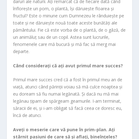
daruri ale naturii. Ați remarcat că de fiecare dată când
înflorește un pom, o plantă, își dăruiește floarea și
fructul? Este o minune cum Dumnezeu le rânduiește pe
toate și ne dăruiește nouă toate aceste bunătăți ale
pământului. Fie că este vorba de o plantă, de o gâză, de
un animăluț sau de un copil. Astea sunt lucrurile,
fenomenele care mă bucură și mă fac să merg mai
departe.
Când considerați că ați avut primul mare succes?
Primul mare succes cred că a fost în primul meu an de
viață, atunci când părinții voiau să mă culce noaptea și
eu doream să fiu numai legănată. Și dacă nu mă mai
legănau țipam de spărgeam geamurile. I-am terminat,
săracii de ei, și i-am obligat să facă ceea ce doresc eu,
încă de atunci.
Aveți o meserie care vă pune în prim-plan. Ați
stârnit pasiuni de care să și aflați, bineînțeles?