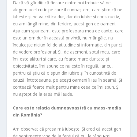
Dacă vă gândiți că fiecare dintre noi trebuie să ne
alegem acel critic pe care îl cunoaștem, care știm că ne
iubește și ne va critica dur, dar din iubire și constructiv,
eu am lângă mine, din fericire, acest gen de oameni.
Așa cum spuneam, este profesoara mea de canto, care
este un om dur în această privință, nu mângâie, nu
îndulcește niciun fel de atitudine și informație, din punct
de vedere profesional. Și, de asemeni, soțul meu, care
îmi este alături și care, cu foarte mare duritate și
obiectivitate, îmi spune ce nu este în regulă. Iar eu,
pentru că știu că o spun din iubire și în cunoștință de
cauză, întotdeauna, pe acești oameni îi iau în seamă. Și
contează foarte mult pentru mine ceea ce îmi spun. Și
nu aștept de la ei să mă laude.
Care este relația dumneavoastră cu mass-media
din România?
Am observat că presa mă iubește. Și cred că acest gen
de sentimente vine de la faptul că eu, la rându-mi,