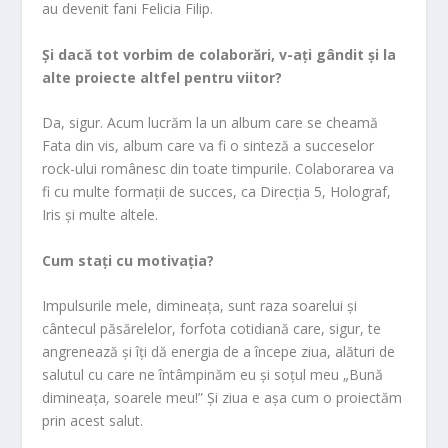
au devenit fani Felicia Filip.
Și dacă tot vorbim de colaborări, v-ați gândit și la
alte proiecte altfel pentru viitor?
Da, sigur. Acum lucrăm la un album care se cheamă
Fata din vis, album care va fi o sinteză a succeselor
rock-ului românesc din toate timpurile. Colaborarea va
fi cu multe formații de succes, ca Direcția 5, Holograf,
Iris și multe altele.
Cum stați cu motivația?
Impulsurile mele, dimineața, sunt raza soarelui și
cântecul păsărelelor, forfota cotidiană care, sigur, te
angrenează și îți dă energia de a începe ziua, alături de
salutul cu care ne întâmpinăm eu și soțul meu „Bună
dimineața, soarele meu!” Și ziua e așa cum o proiectăm
prin acest salut.