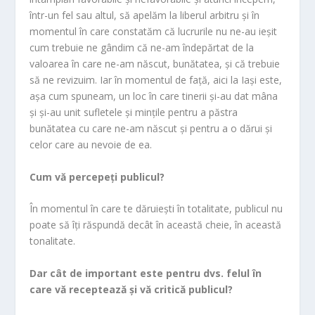
într-un fel sau altul, să apelăm la liberul arbitru și în
momentul în care constatăm că lucrurile nu ne-au ieșit
cum trebuie ne gândim că ne-am îndepărtat de la
valoarea în care ne-am născut, bunătatea, și că trebuie
să ne revizuim. Iar în momentul de față, aici la Iași este,
așa cum spuneam, un loc în care tinerii și-au dat mâna
și și-au unit sufletele și mințile pentru a păstra
bunătatea cu care ne-am născut și pentru a o dărui și
celor care au nevoie de ea.
Cum vă percepeți publicul?
În momentul în care te dăruiești în totalitate, publicul nu
poate să îți răspundă decât în această cheie, în această
tonalitate.
Dar cât de important este pentru dvs. felul în
care vă receptează și vă critică publicul?