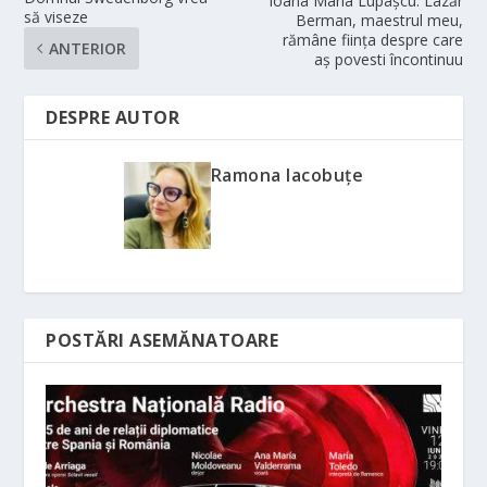
Ioana Maria Lupaşcu: Lazăr
să viseze
Berman, maestrul meu,
rămâne fiinţa despre care
ANTERIOR
aş povesti încontinuu
DESPRE AUTOR
Ramona Iacobuțe
POSTĂRI ASEMĂNATOARE