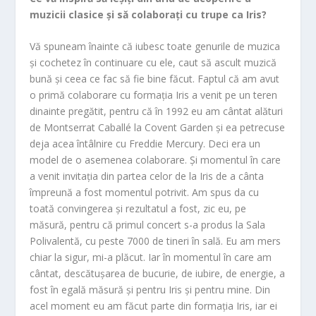
muzicii clasice și să colaborați cu trupe ca Iris?
Vă spuneam înainte că iubesc toate genurile de muzica
și cochetez în continuare cu ele, caut să ascult muzică
bună și ceea ce fac să fie bine făcut. Faptul că am avut
o primă colaborare cu formația Iris a venit pe un teren
dinainte pregătit, pentru că în 1992 eu am cântat alături
de Montserrat Caballé la Covent Garden și ea petrecuse
deja acea întâlnire cu Freddie Mercury. Deci era un
model de o asemenea colaborare. Și momentul în care
a venit invitația din partea celor de la Iris de a cânta
împreună a fost momentul potrivit. Am spus da cu
toată convingerea și rezultatul a fost, zic eu, pe
măsură, pentru că primul concert s-a produs la Sala
Polivalentă, cu peste 7000 de tineri în sală. Eu am mers
chiar la sigur, mi-a plăcut. Iar în momentul în care am
cântat, descătușarea de bucurie, de iubire, de energie, a
fost în egală măsură și pentru Iris și pentru mine. Din
acel moment eu am făcut parte din formația Iris, iar ei