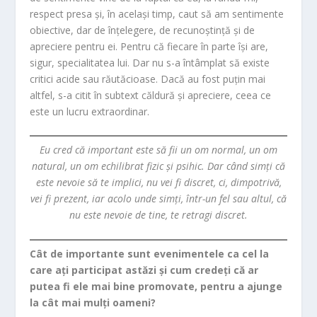
respect presa și, în același timp, caut să am sentimente
obiective, dar de înțelegere, de recunoștință și de
apreciere pentru ei. Pentru că fiecare în parte își are,
sigur, specialitatea lui. Dar nu s-a întâmplat să existe
critici acide sau răutăcioase. Dacă au fost puțin mai
altfel, s-a citit în subtext căldură și apreciere, ceea ce
este un lucru extraordinar.
Eu cred că important este să fii un om normal, un om
natural, un om echilibrat fizic și psihic. Dar când simți că
este nevoie să te implici, nu vei fi discret, ci, dimpotrivă,
vei fi prezent, iar acolo unde simți, într-un fel sau altul, că
nu este nevoie de tine, te retragi discret.
Cât de importante sunt evenimentele ca cel la
care ați participat astăzi și cum credeți că ar
putea fi ele mai bine promovate, pentru a ajunge
la cât mai mulți oameni?