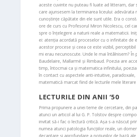
aceste cuvinte nu puteau fi luate ad litteram, dar 
care ajunsesem la terminarea liceului: adevărat
cunoștințe căpătate din ele sunt utile. Era o const
ore de curs cu Profesorul Miron Nicolescu, cel car
spre o înțelegere a naturii reale a matematicii. I
ei: atenția acordată proceselor cu o infinitate de 
acestor procese și ceea ce este vizibil, perceptib
mi erau necunoscute. Unde le mai întâlnisem? În p
Baudelaire, Mallarmé și Rimbaud. Poezia are acces 
timp, întocmai ca și matematica infinitului, poezi
în contact cu aspectele anti-intuitive, paradoxale
matematică marcat fiind de lecturile mele literare ș
LECTURILE DIN ANII ‘50
Prima propunere a unei teme de cercetare, din pa
atunci un articol al lui G. P. Tolstov despre compo
invitat să-i fac o lectură critică. Așa s-a născut p
numea atunci patologia funcțiilor reale, un domeni
decantare și aprofundare a noțiunilor de bază al