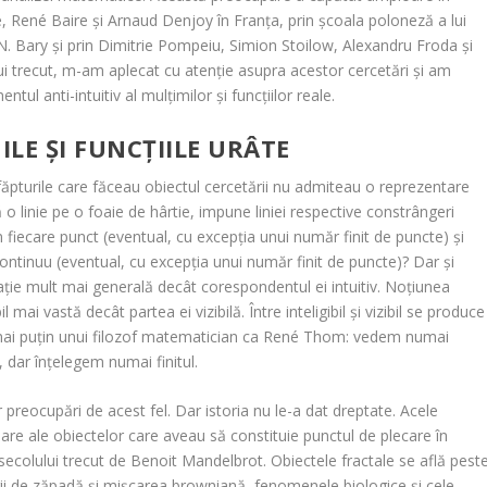
e, René Baire și Arnaud Denjoy în Franța, prin școala poloneză a lui
i N. Bary și prin Dimitrie Pompeiu, Simion Stoilow, Alexandru Froda și
lui trecut, m-am aplecat cu atenție asupra acestor cercetări și am
ul anti-intuitiv al mulțimilor și funcțiilor reale.
LE ȘI FUNCȚIILE URÂTE
făpturile care făceau obiectul cercetării nu admiteau o reprezentare
o linie pe o foaie de hârtie, impune liniei respective constrângeri
 fiecare punct (eventual, cu excepția unui număr finit de puncte) și
ntinuu (eventual, cu excepția unui număr finit de puncte)? Dar și
ție mult mai generală decât corespondentul ei intuitiv. Noțiunea
 mai vastă decât partea ei vizibilă. Între inteligibil și vizibil se produce
ât mai puțin unui filozof matematician ca René Thom: vedem numai
, dar înțelegem numai finitul.
or preocupări de acest fel. Dar istoria nu le-a dat dreptate. Acele
soare ale obiectelor care aveau să constituie punctul de plecare în
i secolului trecut de Benoit Mandelbrot. Obiectele fractale se află pest
lgii de zăpadă și mișcarea browniană, fenomenele biologice și cele