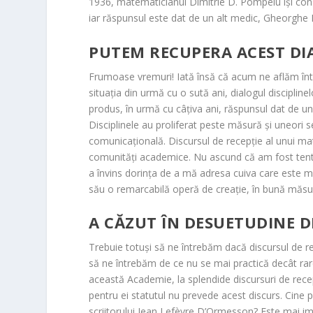
1936, matematicianul Dimitrie D. Pompeiu își cons
iar răspunsul este dat de un alt medic, Gheorghe
PUTEM RECUPERA ACEST DIA
Frumoase vremuri! Iată însă că acum ne aflăm într-
situația din urmă cu o sută ani, dialogul disciplin
produs, în urmă cu câțiva ani, răspunsul dat de un m
Disciplinele au proliferat peste măsură și uneori s
comunicațională. Discursul de recepție al unui mat
comunități academice. Nu ascund că am fost tentat
a învins dorința de a mă adresa cuiva care este mar
său o remarcabilă operă de creație, în bună măsură
A CĂZUT ÎN DESUETUDINE D
Trebuie totuși să ne întrebăm dacă discursul de re
să ne întrebăm de ce nu se mai practică decât rareo
această Academie, la splendide discursuri de rece
pentru ei statutul nu prevede acest discurs. Cine 
scriitorului Jean Lefèvre D’Ormesson? Este mai imp