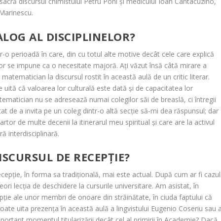
acră discursul chimistului Petru Poni și medicului Ioan Cantacuzino,
 Marinescu.
LOG AL DISCIPLINELOR?
o perioadă în care, din cu totul alte motive decât cele care explică
elor se impune ca o necesitate majoră. Ați văzut însă câtă mirare a
atematician la discursul rostit în această aulă de un critic literar.
e uită că valoarea lor culturală este dată și de capacitatea lor
ematician nu se adresează numai colegilor săi de breaslă, ci întregii
 de a invita pe un coleg dintr-o altă secție să-mi dea răspunsul; dar
tor de multe decenii la itinerarul meu spiritual și care are la activul
 interdisciplinară.
ISCURSUL DE RECEPȚIE?
cepție, în forma sa tradițională, mai este actual. După cum ar fi cazul
ri lecția de deschidere la cursurile universitare. Am asistat, în
pție ale unor membri de onoare din străinătate, în ciuda faptului că
poate uita prezența în această aulă a lingvistului Eugenio Coseriu sau 
ortant momentul titularizării decât cel al primirii în Academie? Dacă