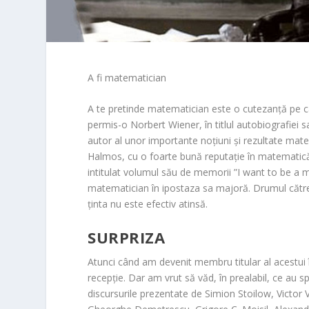
A fi matematician
A te pretinde matematician este o cutezanță pe ca
permis-o Norbert Wiener, în titlul autobiografiei
autor al unor importante noțiuni și rezultate mate
Halmos, cu o foarte bună reputație în matematică,
intitulat volumul său de memorii ”I want to be a
matematician în ipostaza sa majoră. Drumul către 
ținta nu este efectiv atinsă.
SURPRIZA
Atunci când am devenit membru titular al acestui î
recepție. Dar am vrut să văd, în prealabil, ce au s
discursurile prezentate de Simion Stoilow, Victo