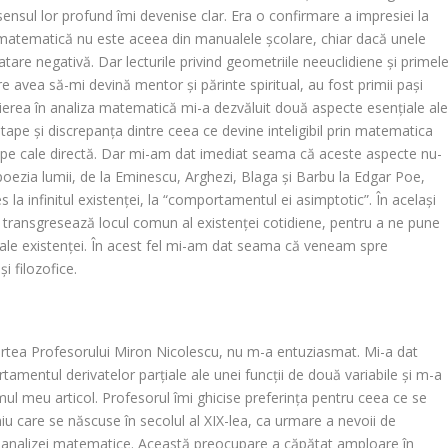
sensul lor profund îmi devenise clar. Era o confirmare a impresiei la
a matematică nu este aceea din manualel
e școlare, chiar dacă unele
atare negativă. Dar lecturile privind geometriile neeuclidiene și primel
e avea să-mi devină mentor și părinte spiritual, au fost primii pași
nițierea în analiza matematică mi-a dezvăluit două aspecte esențiale al
etape și discrepanța dintre ceea ce devine inteligibil prin matematica
il pe cale directă. Dar mi-am dat imediat seama că aceste aspecte nu-
oezia lumii, de la Eminescu, Arghezi, Blaga și Barbu la Edgar Poe,
la infinitul existenței, la “comportamentul ei asimptotic”. În același
a transgresează locul comun al existenței cotidiene, pentru a ne pune
, ale existenței. În acest fel mi-am dat seama că veneam spre
i filozofice.
rtea Profesorului Miron Nicolescu, nu m-a entuziasmat. Mi-a dat
rtamentul derivatelor parțiale ale unei funcții de două variabile și m-a
rimul meu articol. Profesorul îmi ghicise preferința pentru ceea ce se
u care se născuse în secolul al XIX-lea, ca urmare a nevoii de
e analizei matematice. Această preocupare a căpătat amploare în