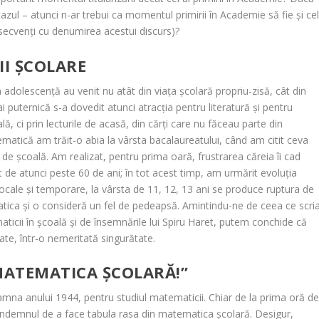
azul – atunci n-ar trebui ca momentul primirii în Academie să fie și ce
onsecvenți cu denumirea acestui discurs)?
I ȘCOLARE
 adolescență au venit nu atât din viața școlară propriu-zisă, cât din
 puternică s-a dovedit atunci atracția pentru literatură și pentru
lă, ci prin lecturile de acasă, din cărți care nu făceau parte din
matică am trăit-o abia la vârsta bacalaureatului, când am citit ceva
 de școală. Am realizat, pentru prima oară, frustrarea căreia îi cad
ut de atunci peste 60 de ani; în tot acest timp, am urmărit evoluția
ocale și temporare, la vârsta de 11, 12, 13 ani se produce ruptura de
tica și o consideră un fel de pedeapsă. Amintindu-ne de ceea ce scri
icii în școală și de însemnările lui Spiru Haret, putem conchide că
ate, într-o nemeritată singurătate.
MATEMATICA ȘCOLARĂ!”
na anului 1944, pentru studiul matematicii. Chiar de la prima oră d
 îndemnul de a face tabula rasa din matematica
școlară. Desigur,