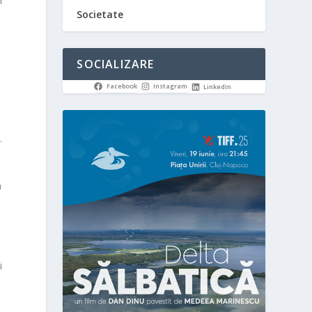
r
Societate
SOCIALIZARE
Facebook
Instagram
LinkedIn
.
n
i