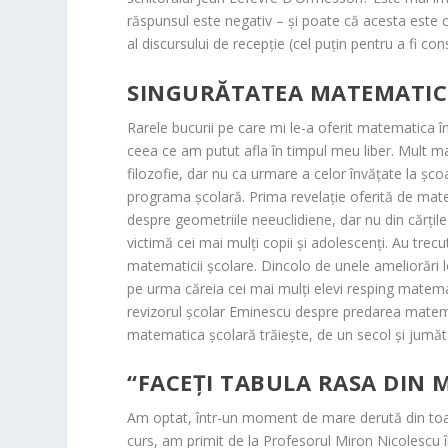
răspunsul este negativ – și poate că acesta este c
al discursului de recepție (cel puțin pentru a fi c
SINGURĂTATEA MATEMATICI
Rarele bucurii pe care mi le-a oferit matematica în
ceea ce am putut afla în timpul meu liber. Mult mai
filozofie, dar nu ca urmare a celor învățate la școa
programa școlară. Prima revelație oferită de mate
despre geometriile neeuclidiene, dar nu din cărțile
victimă cei mai mulți copii și adolescenți. Au trec
matematicii școlare. Dincolo de unele ameliorări l
pe urma căreia cei mai mulți elevi resping matema
revizorul școlar Eminescu despre predarea matemat
matematica școlară trăiește, de un secol și jumăt
“FACEȚI TABULA RASA DIN 
Am optat, într-un moment de mare derută din toam
curs, am primit de la Profesorul Miron Nicolescu