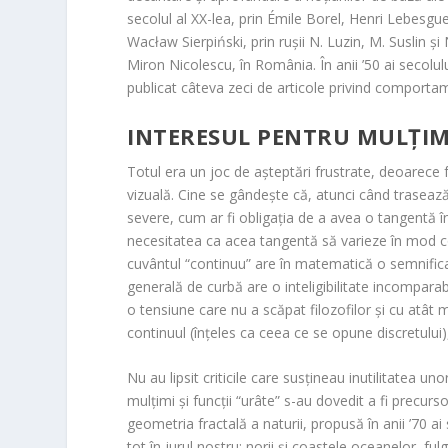
secolul al XX-lea, prin Émile Borel, Henri Lebesgu
Wacław Sierpiński, prin rușii N. Luzin, M. Suslin ș
Miron Nicolescu, în România. În anii ’50 ai secolu
publicat câteva zeci de articole privind comportament
INTERESUL PENTRU MULȚIMI
Totul era un joc de așteptări frustrate, deoarece 
vizuală. Cine se gândește că, atunci când trasează 
severe, cum ar fi obligația de a avea o tangentă în
necesitatea ca acea tangentă să varieze în mod co
cuvântul “continuu” are în matematică o semnifica
generală de curbă are o inteligibilitate incomparabil
o tensiune care nu a scăpat filozofilor și cu at
continuul (înțeles ca ceea ce se opune discretului)
Nu au lipsit criticile care susțineau inutilitatea un
mulțimi și funcții “urâte” s-au dovedit a fi precur
geometria fractală a naturii, propusă în anii ’70 a
tot în jurul
nostru: nori
i și coastele oceanelor, fu