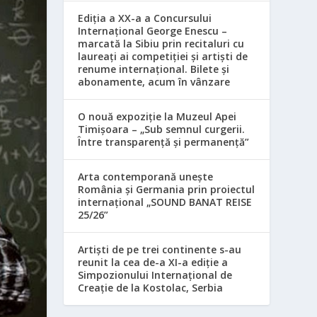
Ediția a XX-a a Concursului
Internațional George Enescu –
marcată la Sibiu prin recitaluri cu
laureați ai competiției și artiști de
renume internațional. Bilete și
abonamente, acum în vânzare
O nouă expoziție la Muzeul Apei
Timișoara – „Sub semnul curgerii.
Între transparență și permanență”
Arta contemporană unește
România și Germania prin proiectul
internațional „SOUND BANAT REISE
25/26”
Artiști de pe trei continente s-au
reunit la cea de-a XI-a ediție a
Simpozionului Internațional de
Creație de la Kostolac, Serbia