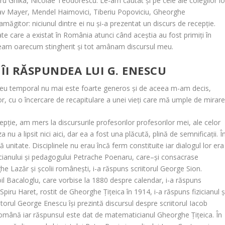
u Ghika, Nicolae Teodorescu. Le-am căutat și pe cele ale colegilor lo
ctav Mayer, Mendel Haimovici, Tiberiu Popoviciu, Gheorghe
amăgitor: niciunul dintre
ei nu și-a prezentat un discurs de recepție.
rtate care a existat în România atunci când aceștia au fost primiți în
țeam oarecum stingherit și tot amânam discursul meu.
 ÎI RĂSPUNDEA LUI G. ENESCU
eu temporal nu mai este foarte generos și de aceea m-am decis,
or, cu o încercare de recapitulare a unei vieți care mă umple de mirare
epție, am mers la discursurile profesorilor profesorilor mei, ale celor
za nu a lipsit nici aici, dar ea a fost una plăcută, plină de semnificații. Î
nitate. Disciplinele nu erau încă ferm constituite iar dialogul lor era
cianului și pedagogului Petrache Poenaru, care–și consacrase
ghe Lazăr și școlii românești, i-a răspuns scriitorul George Sion.
oil Bacaloglu, care vorbise la 1880 despre calendar, i-a răspuns
 Spiru Haret, rostit de Gheorghe Țițeica în 1914, i-a răspuns fizicianul ș
orul George Enescu își prezintă discursul despre scriitorul Iacob
Română iar răspunsul este dat de matematicianul Gheorghe Țițeica. În