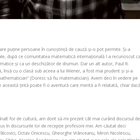
re puține persoane în cunoștință de cauză și-o pot permite. Și-a
 sale, după ce comunitatea matematică internațională l-a recunoscut c
matice și ca un deschizător de drumuri. Dar un alt autor, Paul R.
 însă cu o clasă sub aceea a lui Wiener, a fost mai prudent și și-a
 mathematician” (Doresc să fiu matematician). Avem deci în vedere pe
această țintă poate fi o aventură care merită a fi relatată, chiar dac
nalt for de cultură, am dorit să-mi prezint cât mai curând discursul d
pus în discursurile lor de recepție profesorii mei. Am căutat deci
r Vâlcovici, Octav Onicescu, Gheorghe Vrânceanu, Miron Nicolescu,