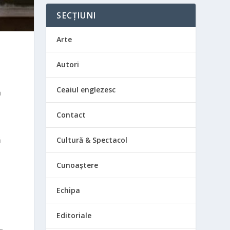
SECȚIUNI
Arte
Autori
Ceaiul englezesc
a
Contact
ă
Cultură & Spectacol
Cunoaștere
Echipa
e
Editoriale