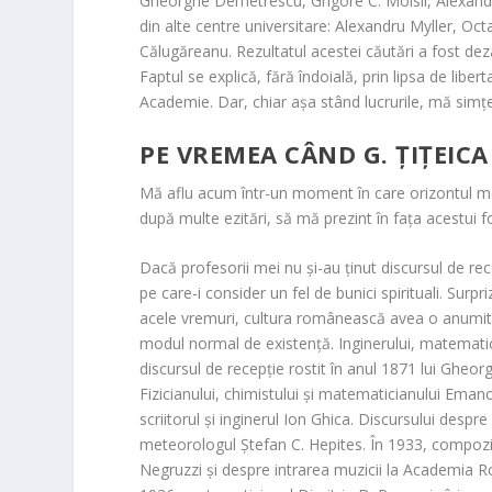
Gheorghe Demetrescu, Grigore C. Moisil, Alexandr
din alte centre universitare: Alexandru Myller, O
Călugăreanu. Rezultatul acestei căutări a fost dez
Faptul se explică, fără îndoială, prin lipsa de libe
Academie. Dar, chiar așa stând lucrurile, mă sim
PE VREMEA CÂND G. ȚIȚEICA
Mă aflu acum într-un moment în care orizontul m
după multe ezitări, să mă prezint în fața acestui f
Dacă profesorii mei nu și-au ținut discursul de rec
pe care-i consider un fel de bunici spirituali. Surpri
acele vremuri, cultura românească avea o anumită u
modul normal de existență. Inginerului, matemati
discursul de recepție rostit în anul 1871 lui Gheor
Fizicianului, chimistului și matematicianului Eman
scriitorul și inginerul Ion Ghica. Discursului despre
meteorologul Ștefan C. Hepites. În 1933, compozit
Negruzzi și despre intrarea muzicii la Academia 