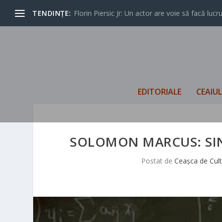
TENDINȚE:
Florin Piersic Jr: Un actor are voie să facă lucrur
EDITORIALE
CEAIU
SOLOMON MARCUS: SI
Postat de
Ceașca de Cul