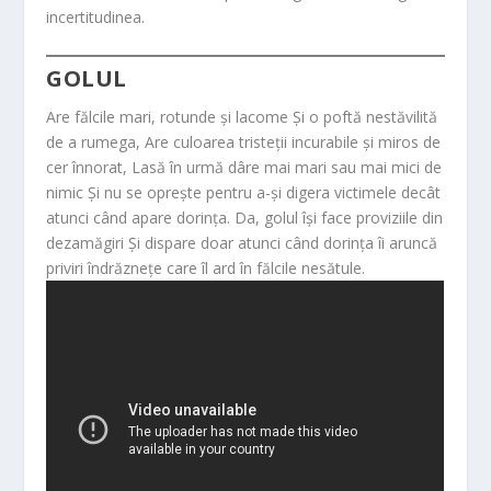
incertitudinea.
GOLUL
Are fălcile mari, rotunde și lacome Și o poftă nestăvilită
de a rumega, Are culoarea tristeții incurabile și miros de
cer înnorat, Lasă în urmă dâre mai mari sau mai mici de
nimic Și nu se oprește pentru a-și digera victimele decât
atunci când apare dorința. Da, golul își face proviziile din
dezamăgiri Și dispare doar atunci când dorința îi aruncă
priviri îndrăznețe care îl ard în fălcile nesătule.