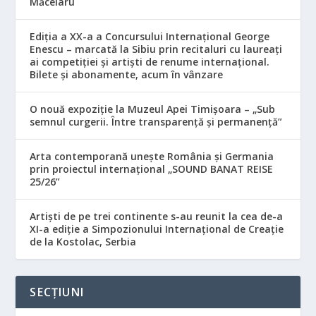
Măcelaru
Ediția a XX-a a Concursului Internațional George
Enescu – marcată la Sibiu prin recitaluri cu laureați
ai competiției și artiști de renume internațional.
Bilete și abonamente, acum în vânzare
O nouă expoziție la Muzeul Apei Timișoara – „Sub
semnul curgerii. Între transparență și permanență”
Arta contemporană unește România și Germania
prin proiectul internațional „SOUND BANAT REISE
25/26”
Artiști de pe trei continente s-au reunit la cea de-a
XI-a ediție a Simpozionului Internațional de Creație
de la Kostolac, Serbia
SECȚIUNI