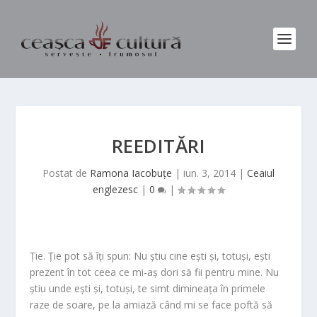
REEDITĂRI
Postat de
Ramona Iacobuțe
|
iun. 3, 2014
|
Ceaiul
englezesc
|
0
|
Ție. Ție pot să îți spun: Nu știu cine ești și, totuși, ești
prezent în tot ceea ce mi-aș dori să fii pentru mine. Nu
știu unde ești și, totuși, te simt dimineața în primele
raze de soare, pe la amiază când mi se face poftă să