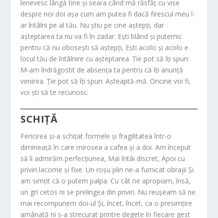
lenevesc lângă tine și seara când mă răsfăț cu vise
despre noi doi așa cum am putea fi dacă firescul meu l-
ar întâlni pe al tău. Nu știu pe cine aștepți, dar
așteptarea ta nu va fi în zadar. Ești blând și puternic
pentru că nu obosești să aștepți, Ești acolo și acolo e
locul tău de întâlnire cu așteptarea. Ție pot să îți spun:
M-am îndrăgostit de absența ta pentru că îți anunță
venirea. Ție pot să îți spun: Așteaptă-mă. Oricine voi fi,
voi ști să te recunosc.
SCHIȚĂ
Fericirea și-a schițat formele și fragilitatea într-o
dimineață în care mirosea a cafea și a doi. Am început
să îi admirăm perfecțiunea, Mai întâi discret, Apoi cu
priviri lacome și fixe. Un roșu plin ne-a furnicat obrajii Și
am simțit că o putem palpa. Cu cât ne apropiam, însă,
un gri cetos ni se prelingea din priviri. Nu reușeam să ne
mai recompunem doi-ul Și, încet, încet, ca o presimțire
amânată ni s-a strecurat printre degete în fiecare gest