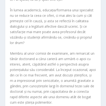
În lumea academică, educația/formarea unui specialist
nu se reduce la ceea ce oferi, ci mai ales la cum și cât
primește cel în cauză, și asta se reflectă în calitatea
dialogului și a legăturii afective dascăl-ucenic. Și ce
satisfacție mai mare poate avea profesorul decât
văzându-și studenții afirmându-se, creându-și propriul
lor drum?
Membru al unor comisii de examinare, am remarcat un
tânăr doctorand a cărui carieră am urmărit-o apoi cu
interes, atent, căpătând astfel o perspectivă asupra
potențialului său considerabil. La început ocazional, apoi
din ce în ce mai frecvent, am avut discuții științifice, și
m-a impresionat prin seriozitate, o anumită gravitate a
gândirii, prin cunoștințele largi în domeniul tezei sale de
doctorat și nu numai, prin capacitatea de a conecta
rapid diferite aspecte ale unui domeniu atât de bogat
cum este știința polimerilor.