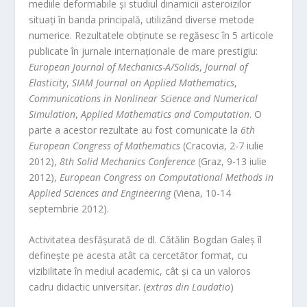
mediile deformabile și studiul dinamicii asteroizilor
situați în banda principală, utilizând diverse metode
numerice. Rezultatele obținute se regăsesc în 5 articole
publicate în jurnale internaționale de mare prestigiu:
European Journal of Mechanics-A/Solids
,
Journal of
Elasticity
,
SIAM Journal on Applied Mathematics
,
Communications in Nonlinear Science and Numerical
Simulation
,
Applied Mathematics and Computation
. O
parte a acestor rezultate au fost comunicate la
6th
European Congress of Mathematics
(Cracovia, 2-7 iulie
2012),
8th Solid Mechanics Conference
(Graz, 9-13 iulie
2012),
European Congress on Computational Methods in
Applied Sciences and Engineering
(Viena, 10-14
septembrie 2012).
Activitatea desfășurată de dl. Cătălin Bogdan Galeș îl
definește pe acesta atât ca cercetător format, cu
vizibilitate în mediul academic, cât și ca un valoros
cadru didactic universitar. (
extras din Laudatio
)