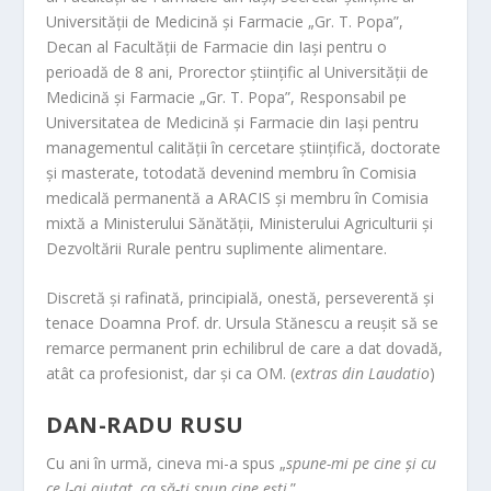
Universității de Medicină și Farmacie „Gr. T. Popa”,
Decan al Facultății de Farmacie din Iași pentru o
perioadă de 8 ani, Prorector științific al Universității de
Medicină și Farmacie „Gr. T. Popa”, Responsabil pe
Universitatea de Medicină și Farmacie din Iași pentru
managementul calității în cercetare științifică, doctorate
și masterate, totodată devenind membru în Comisia
medicală permanentă a ARACIS și membru în Comisia
mixtă a Ministerului Sănătății, Ministerului Agriculturii și
Dezvoltării Rurale pentru suplimente alimentare.
Discretă și rafinată, principială, onestă, perseverentă și
tenace Doamna Prof. dr. Ursula Stănescu a reușit să se
remarce permanent prin echilibrul de care a dat dovadă,
atât ca profesionist, dar și ca OM. (
extras din Laudatio
)
DAN-RADU RUSU
Cu ani în urmă, cineva mi-a spus „
spune-mi pe cine și cu
ce l-ai ajutat, ca să-ți spun cine ești
.”