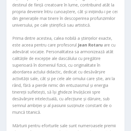
destinul de ființă creatoare în lume, contribuind atât la
propria devenire întru cunoaștere, cât și inițiindu-i pe cei
din generațiile mai tinere în descoperirea profunzimilor
universului, pe cale științifică sau artistică.
Prima dintre acestea, calea nobilă a științelor exacte,
este aceea pentru care profesorul
Jean Rotaru
are cu
adevărat vocație. Personalitatea sa armonizează atât
calitățile de excepție ale dascălului cu pregătire
superioară în domeniul fizicii, cu originalitate în
abordarea actului didactic, dedicat cu desăvârșire
activității sale, cât și pe cele ale omului care știe, ani la
rând, fără a pierde nimic din entuziasmul și energia
tinereții sufletești, să își ghideze învățăceii spre
desăvârșire intelectuală, cu afecțiune și dăruire, sub
semnul ambiției și al pasiunii susținute constant de o
muncă titanică.
Mărturii pentru eforturile sale sunt numeroasele premii