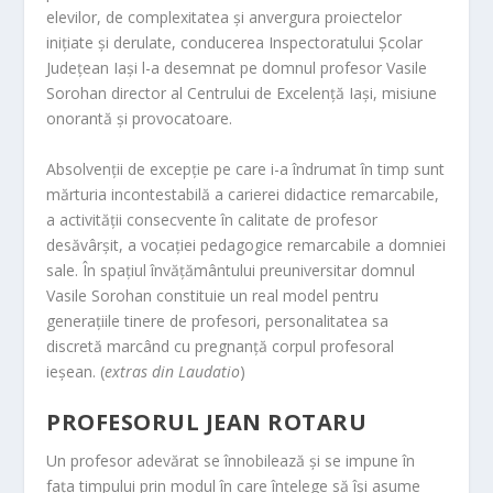
elevilor, de complexitatea și anvergura proiectelor
inițiate și derulate, conducerea Inspectoratului Școlar
Județean Iași l-a desemnat pe domnul profesor Vasile
Sorohan director al Centrului de Excelență Iași, misiune
onorantă și provocatoare.
Absolvenții de excepție pe care i-a îndrumat în timp sunt
mărturia incontestabilă a carierei didactice remarcabile,
a activității consecvente în calitate de profesor
desăvârșit, a vocației pedagogice remarcabile a domniei
sale. În spațiul învățământului preuniversitar domnul
Vasile Sorohan constituie un real model pentru
generațiile tinere de profesori, personalitatea sa
discretă marcând cu pregnanță corpul profesoral
ieșean. (
extras din Laudatio
)
PROFESORUL JEAN ROTARU
Un profesor adevărat se înnobilează și se impune în
fața timpului prin modul în care înțelege să își asume