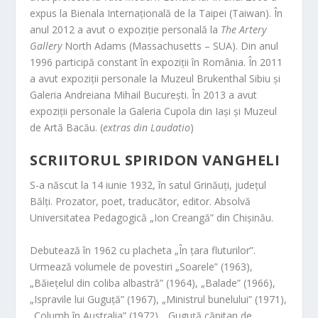
expus la Bienala Internațională de la Taipei (Taiwan). În
anul 2012 a avut o expoziție personală la
The Artery
Gallery
North Adams (Massachusetts – SUA). Din anul
1996 participă constant în expoziții în România. În 2011
a avut expoziții personale la Muzeul Brukenthal Sibiu și
Galeria Andreiana Mihail București. În 2013 a avut
expoziții personale la Galeria Cupola din Iași și Muzeul
de Artă Bacău. (
extras din Laudatio
)
SCRIITORUL SPIRIDON VANGHELI
S-a născut la 14 iunie 1932, în satul Grinăuți, județul
Bălți. Prozator, poet, traducător, editor. Absolvă
Universitatea Pedagogică „Ion Creangă” din Chișinău.
Debutează în 1962 cu placheta „În țara fluturilor”.
Urmează volumele de povestiri „Soarele” (1963),
„Băiețelul din coliba albastră” (1964), „Balade” (1966),
„Ispravile lui Guguță” (1967), „Ministrul bunelului” (1971),
„Columb în Australia” (1972), „Guguță căpitan de