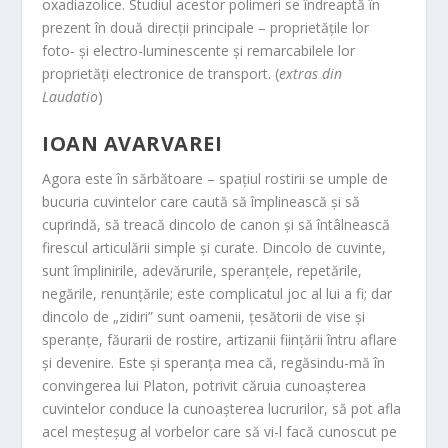
oxadiazolice. Studiul acestor polimeri se îndreaptă în
prezent în două direcții principale – proprietățile lor
foto- și electro-luminescente și remarcabilele lor
proprietăți electronice de transport. (
extras din
Laudatio
)
IOAN AVARVAREI
Agora este în sărbătoare – spațiul rostirii se umple de
bucuria cuvintelor care caută să împlinească și să
cuprindă, să treacă dincolo de canon și să întâlnească
firescul articulării simple și curate. Dincolo de cuvinte,
sunt împlinirile, adevărurile, speranțele, repetările,
negările, renunțările; este complicatul joc al lui a fi; dar
dincolo de „zidiri” sunt oamenii, țesătorii de vise și
speranțe, făurarii de rostire, artizanii ființării întru aflare
și devenire. Este și speranța mea că, regăsindu-mă în
convingerea lui Platon, potrivit căruia cunoașterea
cuvintelor conduce la cunoașterea lucrurilor, să pot afla
acel meșteșug al vorbelor care să vi-l facă cunoscut pe