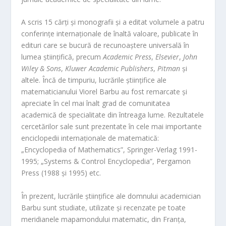
A scris 15 cărți și monografii și a editat volumele a patru
conferințe internaționale de înaltă valoare, publicate în
edituri care se bucură de recunoaștere universală în
lumea științifică, precum
Academic Press
,
Elsevier
,
John
Wiley & Sons
,
Kluwer Academic Publishers
,
Pitman
și
altele. Încă de timpuriu, lucrările științifice ale
matematicianului Viorel Barbu au fost remarcate și
apreciate în cel mai înalt grad de comunitatea
academică de specialitate din întreaga lume. Rezultatele
cercetărilor sale sunt prezentate în cele mai importante
enciclopedii internaționale de matematică:
„Encyclopedia of Mathematics”, Springer-Verlag 1991-
1995; „Systems & Control Encyclopedia”, Pergamon
Press (1988 și 1995) etc.
În prezent, lucrările științifice ale domnului academician
Barbu sunt studiate, utilizate și recenzate pe toate
meridianele mapamondului matematic, din Franța,