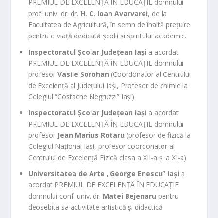
PREMIUL DE EXCELENȚĂ ÎN EDUCAȚIE domnului
prof. univ. dr. dr.
H. C. Ioan Avarvarei
, de la
Facultatea de Agricultură, în semn de înaltă prețuire
pentru o viață dedicată școlii și spiritului academic.
Inspectoratul Școlar Județean Iași
a acordat
PREMIUL DE EXCELENȚĂ ÎN EDUCAȚIE domnului
profesor
Vasile Sorohan
(Coordonator al Centrului
de Excelență al Județului Iași, Profesor de chimie la
Colegiul “Costache Negruzzi” Iași)
Inspectoratul Școlar Județean Iași
a acordat
PREMIUL DE EXCELENȚĂ ÎN EDUCAȚIE domnului
profesor
Jean Marius Rotaru
(profesor de fizică la
Colegiul Național Iași, profesor coordonator al
Centrului de Excelență Fizică clasa a XII-a și a XI-a)
Universitatea de Arte „George Enescu” Iași
a
acordat PREMIUL DE EXCELENȚĂ ÎN EDUCAȚIE
domnului conf. univ. dr.
Matei Bejenaru
pentru
deosebita sa activitate artistică și didactică