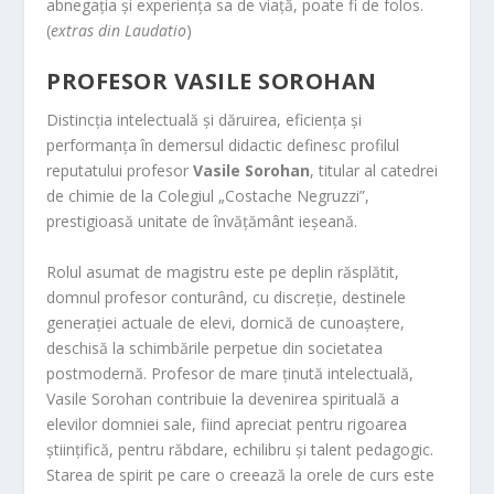
abnegația și experiența sa de viață, poate fi de folos.
(
extras din Laudatio
)
PROFESOR VASILE SOROHAN
Distincția intelectuală și dăruirea, eficiența și
performanța în demersul didactic definesc profilul
reputatului profesor
Vasile Sorohan
, titular al catedrei
de chimie de la Colegiul „Costache Negruzzi”,
prestigioasă unitate de învățământ ieșeană.
Rolul asumat de magistru este pe deplin răsplătit,
domnul profesor conturând, cu discreție, destinele
generației actuale de elevi, dornică de cunoaștere,
deschisă la schimbările perpetue din societatea
postmodernă. Profesor de mare ținută intelectuală,
Vasile Sorohan contribuie la devenirea spirituală a
elevilor domniei sale, fiind apreciat pentru rigoarea
științifică, pentru răbdare, echilibru și talent pedagogic.
Starea de spirit pe care o creează la orele de curs este