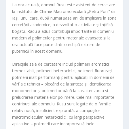
La ora actuală, domnul Rusu este asistent de cercetare
la Institutul de Chimie Macromoleculară „Petru Poni” din
Iași, unul care, după numai șase ani de implicare în zona
cercetării academice, a dezvoltat o activitate științifică
bogată. Radu a adus contribuții importante în domeniul
modern al polimerilor pentru materiale avansate și la
ora actuală face parte dintr-o echipă extrem de
puternică în acest domeniu.
Direcțiile sale de cercetare includ polimerii aromatici
termostabili, polimerii heterociclici, polimerii fluorurați,
polimerii înalt performanți pentru aplicații în domenii de
vârf ale tehnicii – plecând de la sinteza și identificarea
monomerilor și polimerilor până la caracterizarea și
prelucrarea materialelor polimere. Cele mai importante
contribuții ale domnului Rusu sunt legate de o familie
relativ nouă, insuficient explorată, a compușilor
macromoleculari heterociclici, cu largi perspective
aplicative – polimerii care încorporează inele