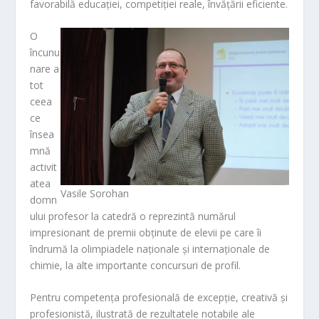
favorabilă educației, competiției reale, învățării eficiente.
O
încunu
nare a
tot
ceea
ce
însea
mnă
activit
atea
Vasile Sorohan
domn
ului profesor la catedră o reprezintă numărul
impresionant de premii obținute de elevii pe care îi
îndrumă la olimpiadele naționale și internaționale de
chimie, la alte importante concursuri de profil.
Pentru competența profesională de excepție, creativă și
profesionistă, ilustrată de rezultatele notabile ale