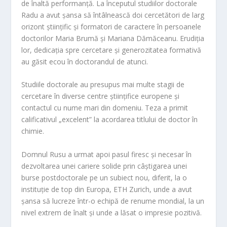
de înaltă performanță. La începutul studiilor doctorale
Radu a avut șansa să întâlnească doi cercetători de larg
orizont științific și formatori de caractere în persoanele
doctorilor Maria Brumă și Mariana Dămăceanu. Erudiția
lor, dedicația spre cercetare și generozitatea formativă
au găsit ecou în doctorandul de atunci.
Studiile doctorale au presupus mai multe stagii de
cercetare în diverse centre științifice europene și
contactul cu nume mari din domeniu. Teza a primit
calificativul „excelent” la acordarea titlului de doctor în
chimie.
Domnul Rusu a urmat apoi pasul firesc și necesar în
dezvoltarea unei cariere solide prin câștigarea unei
burse postdoctorale pe un subiect nou, diferit, la o
instituție de top din Europa, ETH Zurich, unde a avut
șansa să lucreze într-o echipă de renume mondial, la un
nivel extrem de înalt și unde a lăsat o impresie pozitivă.