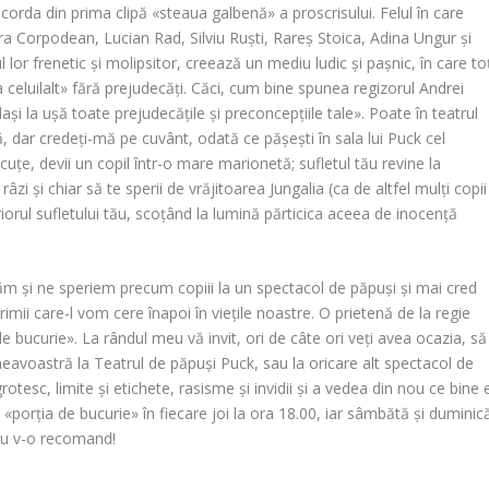
acorda din prima clipă «steaua galbenă» a proscrisului. Felul în care
a Corpodean, Lucian Rad, Silviu Ruști, Rareș Stoica, Adina Ungur și
lor frenetic și molipsitor, creează un mediu ludic și pașnic, în care to
celuilalt» fără prejudecăți. Căci, cum bine spunea regizorul Andrei
«lași la ușă toate prejudecățile și preconcepțiile tale». Poate în teatrul
, dar credeți-mă pe cuvânt, odată ce pășești în sala lui Puck cel
ncuțe, devii un copil într-o mare marionetă; sufletul tău revine la
râzi și chiar să te sperii de vrăjitoarea Jungalia (ca de altfel mulți copii
iorul sufletului tău, scoțând la lumină părticica aceea de inocență
m și ne speriem precum copiii la un spectacol de păpuși și mai cred
imii care-l vom cere înapoi în viețile noastre. O prietenă de la regie
de bucurie». La rândul meu vă invit, ori de câte ori veți avea ocazia, să
dumneavoastră la Teatrul de păpuși Puck, sau la oricare alt spectacol de
otesc, limite și etichete, rasisme și invidii și a vedea din nou ce bine 
 «porția de bucurie» în fiecare joi la ora 18.00, iar sâmbătă și duminic
, eu v-o recomand!