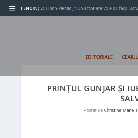
TENDINȚE:
Florin Piersic Jr: Un actor are voie să facă lucrur
EDITORIALE
CEAIU
PRINŢUL GUNJAR ŞI I
SAL
Postat de
Christine Marie 