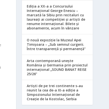
Ediția a XX-a a Concursului
Internațional George Enescu –
marcată la Sibiu prin recitaluri cu
laureați ai competiției și artiști de
renume internațional. Bilete și
abonamente, acum în vânzare
O nouă expoziție la Muzeul Apei
Timișoara – „Sub semnul curgerii.
e
Între transparență și permanență”
Arta contemporană unește
România și Germania prin proiectul
ă
internațional „SOUND BANAT REISE
25/26”
Artiști de pe trei continente s-au
reunit la cea de-a XI-a ediție a
Simpozionului Internațional de
Creație de la Kostolac, Serbia