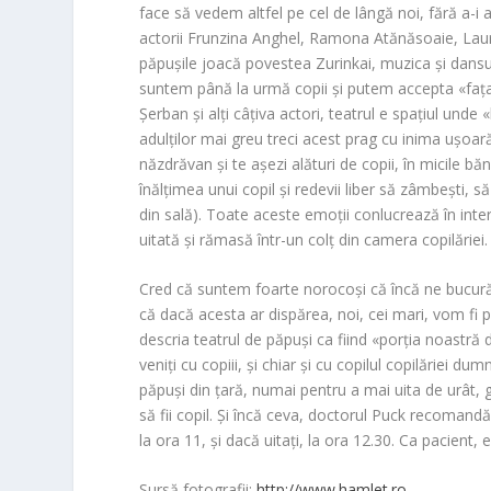
face să vedem altfel pe cel de lângă noi, fără a-i 
actorii Frunzina Anghel, Ramona Atănăsoaie, Laur
păpușile joacă povestea Zurinkai, muzica și dansul 
suntem până la urmă copii și putem accepta «fața 
Șerban și alți câțiva actori, teatrul e spațiul unde 
adulților mai greu treci acest prag cu inima ușoară
năzdrăvan și te așezi alături de copii, în micile bă
înălțimea unui copil și redevii liber să zâmbești, să 
din sală). Toate aceste emoții conlucrează în inter
uitată și rămasă într-un colț din camera copilăriei.
Cred că suntem foarte norocoși că încă ne bucură
că dacă acesta ar dispărea, noi, cei mari, vom fi pr
descria teatrul de păpuși ca fiind «porția noastră 
veniți cu copiii, și chiar și cu copilul copilăriei 
păpuși din țară, numai pentru a mai uita de urât, gr
să fii copil. Și încă ceva, doctorul Puck recomandă
la ora 11, și dacă uitați, la ora 12.30. Ca pacient
Sursă fotografii:
http://www.hamlet.ro