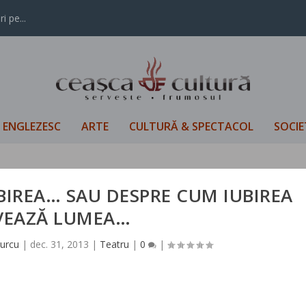
i pe...
L ENGLEZESC
ARTE
CULTURĂ & SPECTACOL
SOCIE
UBIREA… SAU DESPRE CUM IUBIREA
VEAZĂ LUMEA…
Turcu
|
dec. 31, 2013
|
Teatru
|
0
|