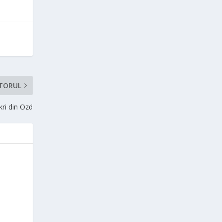
TORUL
kri din Ozd