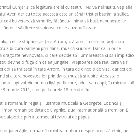
ințul Gunjar și ce legătură are el cu teatrul. Nu vă neliniștiți, veți afla
atul Aver, dar cu toate acestea este un tânăr trist și bătrân la suflet.
 ce-i bulversează simțirile, făcându-i inima să bată nebunește iar
r cântece săltărețe și voioase ce se auzeau în zare…
alio, cel ce stăpânește țara Arrom, «tărâmul în care nu poți intra
ntru a bucura oamenii prin dans, muzică și iubire. Dar ca în orice
ă dragoste nevinovată, și care decide să-i urmărească și să-i împiedic
ostiți devine o fugă din calea Jungaliei, vrăjitoarea cea rea, care va fi
e cei doi să trăiască în țara Arrom, în țara de dincolo de vise, dar cei doi
nd și altora povestea lor prin dans, muzică și iubire. Aceasta e
 ne-a captivat din prima clipă pe fiecare, adult sau copil, în micuța sal
de 9 martie 2011, cam pe la orele 18 trecute fix.
tile romani, în regia și ilustrația muzicală a Georgetei Lozincă și
 limba romani pe data de 8 aprilie, ziua internațională a rromilor. E
ocial-politic prin intermediul teatrului de păpuși.
și prejudecățile formate în mintea multora despre această etnie; ne