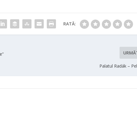
RATĂ:
URMĂ
re”
Palatul Radák – Pe