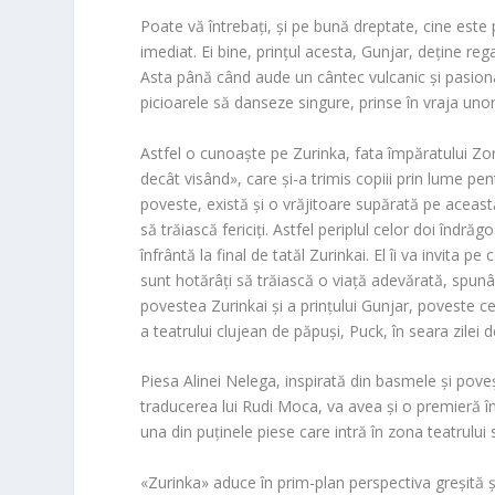
Poate vă întrebați, și pe bună dreptate, cine este pr
imediat. Ei bine, prințul acesta, Gunjar, deține reg
Asta până când aude un cântec vulcanic și pasional
picioarele să danseze singure, prinse în vraja uno
Astfel o cunoaște pe Zurinka, fata împăratului Zor
decât visând», care și-a trimis copiii prin lume pe
poveste, există și o vrăjitoare supărată pe aceast
să trăiască fericiți. Astfel periplul celor doi îndrăg
înfrântă la final de tatăl Zurinkai. El îi va invita p
sunt hotărâți să trăiască o viață adevărată, spunâ
povestea Zurinkai și a prințului Gunjar, poveste ce
a teatrului clujean de păpuși, Puck, în seara zilei 
Piesa Alinei Nelega, inspirată din basmele și poveș
traducerea lui Rudi Moca, va avea și o premieră în
una din puținele piese care intră în zona teatrului s
«Zurinka» aduce în prim-plan perspectiva greșită 