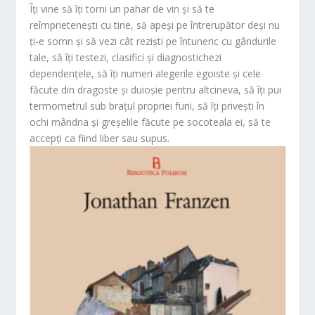
Îți vine să îți torni un pahar de vin și să te
reîmprietenești cu tine, să apeși pe întrerupător deși nu
ți-e somn și să vezi cât reziști pe întuneric cu gândurile
tale, să îți testezi, clasifici și diagnostichezi
dependențele, să îți numeri alegerile egoiste și cele
făcute din dragoste și duioșie pentru altcineva, să îți pui
termometrul sub brațul propriei furii, să îți privești în
ochi mândria și greșelile făcute pe socoteala ei, să te
accepți ca fiind liber sau supus.