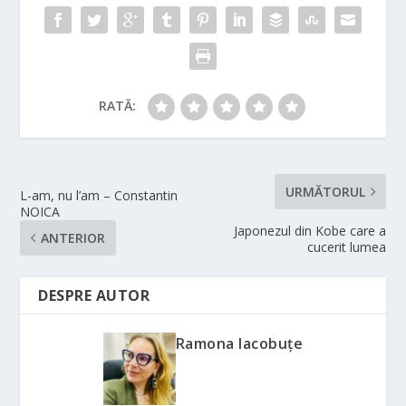
RATĂ:
URMĂTORUL
L-am, nu l’am – Constantin
NOICA
Japonezul din Kobe care a
ANTERIOR
cucerit lumea
DESPRE AUTOR
Ramona Iacobuțe