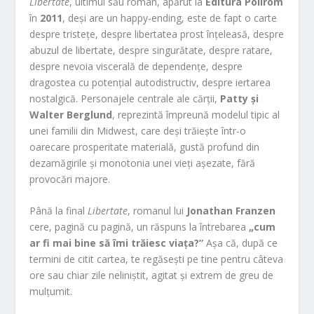
Libertate
, ultimul său roman, apărut la
Editura Polirom
în
2011
, deși are un happy-ending, este de fapt o carte
despre tristețe, despre libertatea prost înțeleasă, despre
abuzul de libertate, despre singurătate, despre ratare,
despre nevoia viscerală de dependențe, despre
dragostea cu potențial autodistructiv, despre iertarea
nostalgică. Personajele centrale ale cărții,
Patty și
Walter Berglund
, reprezintă împreună modelul tipic al
unei familii din Midwest, care deși trăiește într-o
oarecare prosperitate materială, gustă profund din
dezamăgirile și monotonia unei vieți așezate, fără
provocări majore.
Până la final
Libertate
, romanul lui
Jonathan Franzen
cere, pagină cu pagină, un răspuns la întrebarea
„cum
ar fi mai bine să îmi trăiesc viața?”
Așa că, după ce
termini de citit cartea, te regăsești pe tine pentru câteva
ore sau chiar zile neliniștit, agitat și extrem de greu de
mulțumit.