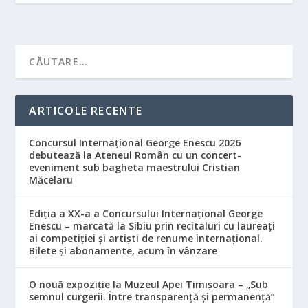
ARTICOLE RECENTE
Concursul Internațional George Enescu 2026
debutează la Ateneul Român cu un concert-
eveniment sub bagheta maestrului Cristian
Măcelaru
Ediția a XX-a a Concursului Internațional George
Enescu – marcată la Sibiu prin recitaluri cu laureați
ai competiției și artiști de renume internațional.
Bilete și abonamente, acum în vânzare
O nouă expoziție la Muzeul Apei Timișoara – „Sub
semnul curgerii. Între transparență și permanență”