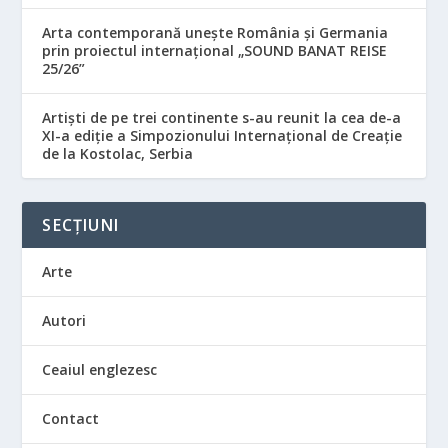
Arta contemporană unește România și Germania
prin proiectul internațional „SOUND BANAT REISE
25/26”
Artiști de pe trei continente s-au reunit la cea de-a
XI-a ediție a Simpozionului Internațional de Creație
de la Kostolac, Serbia
SECȚIUNI
Arte
Autori
Ceaiul englezesc
Contact