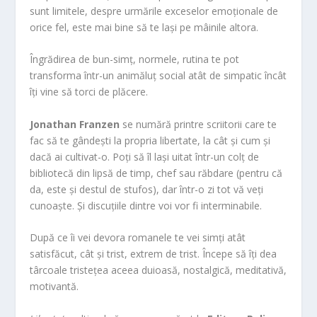
sunt limitele, despre urmările exceselor emoționale de
orice fel, este mai bine să te lași pe mâinile altora.
Îngrădirea de bun-simț, normele, rutina te pot
transforma într-un animăluț social atât de simpatic încât
îți vine să torci de plăcere.
Jonathan Franzen
se numără printre scriitorii care te
fac să te gândești la propria libertate, la cât și cum și
dacă ai cultivat-o. Poți să îl lași uitat într-un colț de
bibliotecă din lipsă de timp, chef sau răbdare (pentru că
da, este și destul de stufos), dar într-o zi tot vă veți
cunoaște. Și discuțiile dintre voi vor fi interminabile.
După ce îi vei devora romanele te vei simți atât
satisfăcut, cât și trist, extrem de trist. Începe să îți dea
târcoale tristețea aceea duioasă, nostalgică, meditativă,
motivantă.